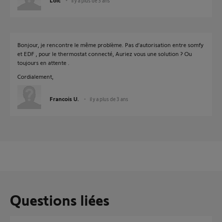
Loïc
il y a plus de 3 ans
Bonjour, je rencontre le même problème. Pas d’autorisation entre somfy
et EDF , pour le thermostat connecté, Auriez vous une solution ? Ou
toujours en attente .
Cordialement,
Francois U.
il y a plus de 3 ans
Questions liées