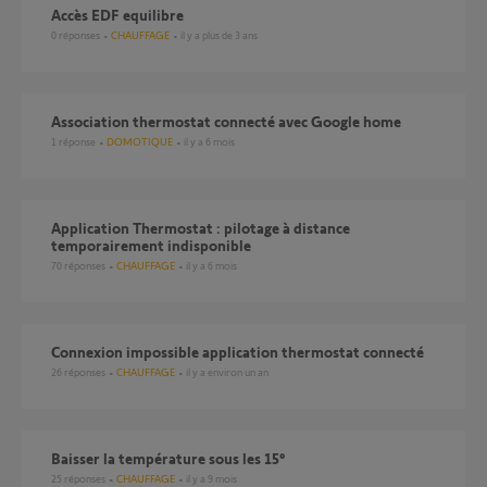
Accès EDF equilibre
0
réponses
CHAUFFAGE
il y a plus de 3 ans
Association thermostat connecté avec Google home
1
réponse
DOMOTIQUE
il y a 6 mois
Application Thermostat : pilotage à distance
temporairement indisponible
70
réponses
CHAUFFAGE
il y a 6 mois
Connexion impossible application thermostat connecté
26
réponses
CHAUFFAGE
il y a environ un an
Baisser la température sous les 15°
25
réponses
CHAUFFAGE
il y a 9 mois