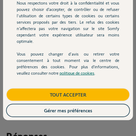
Nous respectons votre droit à la confidentialité et vous
d'accéder à votre compte
Chauffage
pouvez choisir d’accepter, de contrôler ou de refuser
Somfy afin de
l'utilisation de certains types de cookies ou certains
Accéder à vos informations
personnelles
services proposés par des tiers. Le refus des cookies
Autres produits
Accéder à l’état de vos équipements et programmations
n’affectera pas votre navigation sur le site Somfy
Contrôler certains de vos équipements")
cependant votre expérience utilisateur sera moins
optimale.
2) Message d'erreur obtenu : 'L'autorisation n'est pas donnée par le
partenaire" -> Somfy
Vous pouvez changer d'avis ou retirer votre
Devis avec un pro
consentement à tout moment via le centre de
J'ai vérifié les paramètres de mon compte Somfy (paramètre
préférences des cookies. Pour plus d’informations,
données en particulier) sans trouver de solution.
veuillez consulter notre
politique de cookies
.
Contact
Quelqu'un a-t-il déjà rencontré ce problème ?
Merci,
Boutique
TOUT ACCEPTER
David R.
Gérer mes préférences
il y a presque 4 ans
Réponses