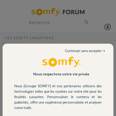
Particuliers
Professionnels
Forum
LES SUJETS CHAUFFAGE
Volet
Accès thermostat connecté depuis
Continuer sans accepter →
application EDF Equilibre
Portail
Bonjour,
J'essaie de connecter
Garage
l'application EDF Equilibre à
Nous respectons votre vie privée
mon thermostat connecté
Somfy sans succès.
Nous (Groupe SOMFY) et nos partenaires utilisons des
Sécurité
(
https://equilibre.edf.fr/conne
technologies telles que les cookies sur notre site pour les
xia
)
finalités suivantes: Personnaliser le contenu et les
publicités, offrir une expérience personnalisée et analyser
1) Autorisation demandée -> je
Domotique
notre trafic.
réponds oui bien entendu
("equilibre-hub-prod a besoin