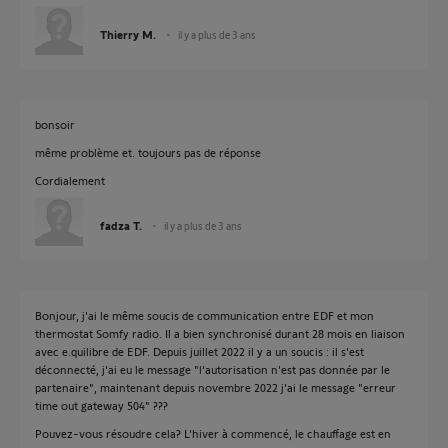
Thierry M.
il y a plus de 3 ans
bonsoir
même problème et. toujours pas de réponse
Cordialement
fadza T.
il y a plus de 3 ans
Bonjour, j'ai le même soucis de communication entre EDF et mon
thermostat Somfy radio. Il a bien synchronisé durant 28 mois en liaison
avec e.quilibre de EDF. Depuis juillet 2022 il y a un soucis : il s'est
déconnecté, j'ai eu le message "l'autorisation n'est pas donnée par le
partenaire", maintenant depuis novembre 2022 j'ai le message "erreur
time out gateway 504" ???
Pouvez-vous résoudre cela? L'hiver à commencé, le chauffage est en