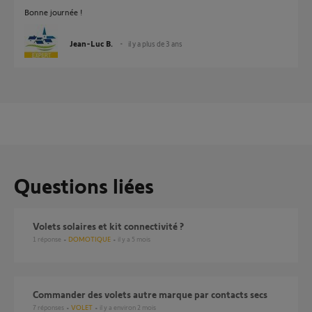
Bonne journée !
Jean-Luc B.
il y a plus de 3 ans
Questions liées
Volets solaires et kit connectivité ?
1
réponse
DOMOTIQUE
il y a 5 mois
Commander des volets autre marque par contacts secs
7
réponses
VOLET
il y a environ 2 mois