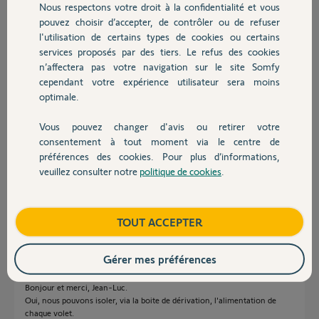
Xavier H.
Nous respectons votre droit à la confidentialité et vous
Chauffage
il y a presque 4 ans
pouvez choisir d’accepter, de contrôler ou de refuser
Participer au fil de discussion
l'utilisation de certains types de cookies ou certains
services proposés par des tiers. Le refus des cookies
Autres produits
n’affectera pas votre navigation sur le site Somfy
cependant votre expérience utilisateur sera moins
Réponses
optimale.
Vous pouvez changer d'avis ou retirer votre
Devis avec un pro
Bonjour
consentement à tout moment via le centre de
préférences des cookies. Pour plus d’informations,
Oui c'est possible si vous pouvez couper le courant individuellement sur
veuillez consulter notre
politique de cookies
.
chaque volet. (ou isoler chaque volet)?
Contact
Bonne journée !
Boutique
TOUT ACCEPTER
Jean-Luc B.
il y a presque 4 ans
Gérer mes préférences
Bonjour et merci, Jean-Luc.
Oui, nous pouvons isoler, via la boite de dérivation, l'alimentation de
chaque volet.