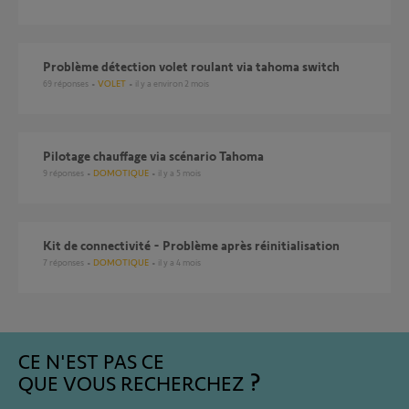
Problème détection volet roulant via tahoma switch
69
réponses
VOLET
il y a environ 2 mois
Pilotage chauffage via scénario Tahoma
9
réponses
DOMOTIQUE
il y a 5 mois
kit de connectivité - Problème après réinitialisation
7
réponses
DOMOTIQUE
il y a 4 mois
CE N'EST PAS CE
QUE VOUS RECHERCHEZ