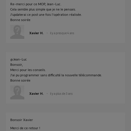
Re-merci pour ce MOP, Jean-Luc.
Cela semble plus simple que je ne le pensais.
J'updaterai ce post une fois l'opération réalisée.
Bonne soirée
Xavier H.
il y a presque 4 ans
@Jean-Luc
Bonsoir,
Merci pour les conseils.
J'ai pu programmer sans difficulté la nouvelle télécommande.
Bonne soirée
Xavier H.
il y a plus de 3 ans
Bonsoir Xavier
Merci de ce retour !