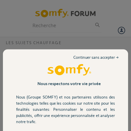
Particuliers
Professionnels
Forum
LES SUJETS CHAUFFAGE
Volet
Vanne thermostatique défaillante ?
Continuer sans accepter →
Bonjour,
Portail
J'ai acheté un pack de 3 vannes thermostatique
et j'ai un problème avec l'une d'entre elle qui
Garage
Nous respectons votre vie privée
chauffe bien plus que demandé.
Elle chauffait à 22° avec un réglage à 17,5°, je l'ai
Nous (Groupe SOMFY) et nos partenaires utilisons des
descendu à 15° et rien n'a changé, le radiateur
Sécurité
technologies telles que les cookies sur notre site pour les
est bouillant et la pièce est un four.
finalités suivantes: Personnaliser le contenu et les
Je viens de la descendre à 5° en désespoir de
publicités, offrir une expérience personnalisée et analyser
cause juste au cas ou mais dans tout les cas il y a
Domotique
notre trafic.
un problème.