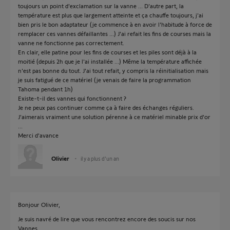
toujours un point d'exclamation sur la vanne ... D'autre part, la
température est plus que largement atteinte et ça chauffe toujours, j'ai
bien pris le bon adaptateur (je commence à en avoir l'habitude à force de
remplacer ces vannes défaillantes ...) J'ai refait les fins de courses mais la
vanne ne fonctionne pas correctement.
En clair, elle patine pour les fins de courses et les piles sont déjà à la
moitié (depuis 2h que je l'ai installée ...) Même la température affichée
n'est pas bonne du tout. J'ai tout refait, y compris la réinitialisation mais
je suis fatigué de ce matériel (je venais de faire la programmation
Tahoma pendant 1h)
Existe-t-il des vannes qui fonctionnent ?
Je ne peux pas continuer comme ça à faire des échanges réguliers.
J'aimerais vraiment une solution pérenne à ce matériel minable prix d'or
...
Merci d'avance
Olivier
il y a plus d'un an
Bonjour Olivier,
Je suis navré de lire que vous rencontrez encore des soucis sur nos
Vannes.