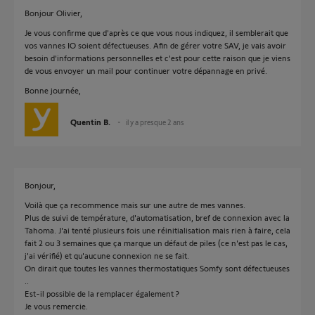
Bonjour Olivier,
Je vous confirme que d'après ce que vous nous indiquez, il semblerait que
vos vannes IO soient défectueuses. Afin de gérer votre SAV, je vais avoir
besoin d'informations personnelles et c'est pour cette raison que je viens
de vous envoyer un mail pour continuer votre dépannage en privé.
Bonne journée,
Quentin B.
il y a presque 2 ans
Bonjour,
Voilà que ça recommence mais sur une autre de mes vannes.
Plus de suivi de température, d'automatisation, bref de connexion avec la
Tahoma. J'ai tenté plusieurs fois une réinitialisation mais rien à faire, cela
fait 2 ou 3 semaines que ça marque un défaut de piles (ce n'est pas le cas,
j'ai vérifié) et qu'aucune connexion ne se fait.
On dirait que toutes les vannes thermostatiques Somfy sont défectueuses
..
Est-il possible de la remplacer également ?
Je vous remercie.