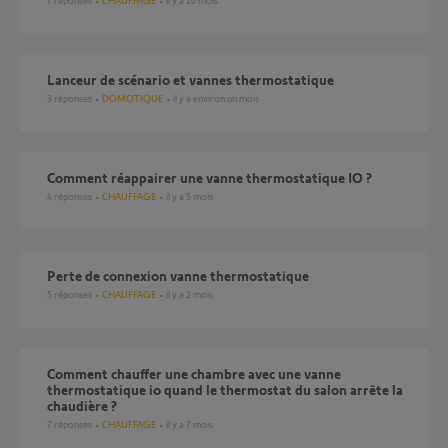
7
réponses
CHAUFFAGE
il y a 10 mois
Lanceur de scénario et vannes thermostatique
3
réponses
DOMOTIQUE
il y a environ un mois
Comment réappairer une vanne thermostatique IO ?
4
réponses
CHAUFFAGE
il y a 5 mois
Perte de connexion vanne thermostatique
5
réponses
CHAUFFAGE
il y a 2 mois
Comment chauffer une chambre avec une vanne
thermostatique io quand le thermostat du salon arrête la
chaudière ?
7
réponses
CHAUFFAGE
il y a 7 mois