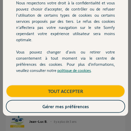
Je n'ai aucun problème avec les 2 autres vannes.
Nous respectons votre droit à la confidentialité et vous
Chauffage
pouvez choisir d’accepter, de contrôler ou de refuser
Si quelqu'un peux m'aider s'il vous plaît.
l'utilisation de certains types de cookies ou certains
services proposés par des tiers. Le refus des cookies
Autres produits
Merci.
n’affectera pas votre navigation sur le site Somfy
cependant votre expérience utilisateur sera moins
Christophe F.
optimale.
il y a plus de 3 ans
Participer au fil de discussion
Vous pouvez changer d'avis ou retirer votre
Devis avec un pro
consentement à tout moment via le centre de
préférences des cookies. Pour plus d’informations,
veuillez consulter notre
politique de cookies
.
Réponses
Contact
Boutique
TOUT ACCEPTER
Bonjour
Essayez de refaire les fins de course.
Gérer mes préférences
Bonne journée !
Jean-Luc B.
il y a plus de 3 ans