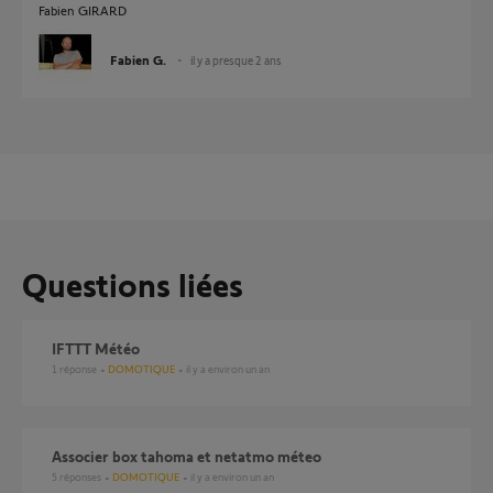
Fabien GIRARD
Fabien G.
il y a presque 2 ans
Questions liées
IFTTT Météo
1
réponse
DOMOTIQUE
il y a environ un an
Associer box tahoma et netatmo méteo
5
réponses
DOMOTIQUE
il y a environ un an