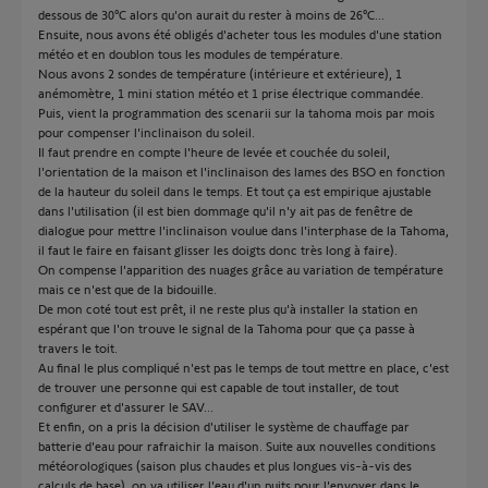
dessous de 30°C alors qu'on aurait du rester à moins de 26°C...
Ensuite, nous avons été obligés d'acheter tous les modules d'une station
météo et en doublon tous les modules de température.
Nous avons 2 sondes de température (intérieure et extérieure), 1
anémomètre, 1 mini station météo et 1 prise électrique commandée.
Puis, vient la programmation des scenarii sur la tahoma mois par mois
pour compenser l'inclinaison du soleil.
Il faut prendre en compte l'heure de levée et couchée du soleil,
l'orientation de la maison et l'inclinaison des lames des BSO en fonction
de la hauteur du soleil dans le temps. Et tout ça est empirique ajustable
dans l'utilisation (il est bien dommage qu'il n'y ait pas de fenêtre de
dialogue pour mettre l'inclinaison voulue dans l'interphase de la Tahoma,
il faut le faire en faisant glisser les doigts donc très long à faire).
On compense l'apparition des nuages grâce au variation de température
mais ce n'est que de la bidouille.
De mon coté tout est prêt, il ne reste plus qu'à installer la station en
espérant que l'on trouve le signal de la Tahoma pour que ça passe à
travers le toit.
Au final le plus compliqué n'est pas le temps de tout mettre en place, c'est
de trouver une personne qui est capable de tout installer, de tout
configurer et d'assurer le SAV...
Et enfin, on a pris la décision d'utiliser le système de chauffage par
batterie d'eau pour rafraichir la maison. Suite aux nouvelles conditions
météorologiques (saison plus chaudes et plus longues vis-à-vis des
calculs de base), on va utiliser l'eau d'un puits pour l'envoyer dans le