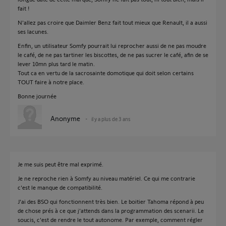
fait !
N'allez pas croire que Daimler Benz fait tout mieux que Renault, il a aussi
ses lacunes.
Enfin, un utilisateur Somfy pourrait lui reprocher aussi de ne pas moudre
le café, de ne pas tartiner les biscottes, de ne pas sucrer le café, afin de se
lever 10mn plus tard le matin.
Tout ca en vertu de la sacrosainte domotique qui doit selon certains
TOUT faire à notre place.
Bonne journée
Anonyme
il y a plus de 3 ans
Je me suis peut être mal exprimé.
Je ne reproche rien à Somfy au niveau matériel. Ce qui me contrarie
c'est le manque de compatibilité.
J'ai des BSO qui fonctionnent très bien. Le boitier Tahoma répond à peu
de chose prés à ce que j'attends dans la programmation des scenarii. Le
soucis, c'est de rendre le tout autonome. Par exemple, comment régler