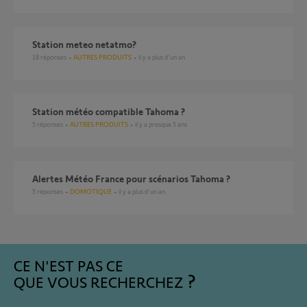
station meteo netatmo?
18
réponses
AUTRES PRODUITS
il y a plus d'un an
Station météo compatible Tahoma ?
5
réponses
AUTRES PRODUITS
il y a presque 5 ans
Alertes Météo France pour scénarios Tahoma ?
5
réponses
DOMOTIQUE
il y a plus d'un an
CE N'EST PAS CE
QUE VOUS RECHERCHEZ