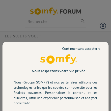
Particuliers
Professionnels
Forum
LES SUJETS VOLET
Volet
Compatibilité météo
Continuer sans accepter →
Bonjour,
Portail
J'habite dans une maison neuve à haute performance énergétique
(ossature bois, murs en paille et toit plat) depuis moins de 2 ans. Il y a
Garage
Nous respectons votre vie privée
plus de 30 fenêtres.
Nous (Groupe SOMFY) et nos partenaires utilisons des
J'ai installé des BSO sur les 4 faces de la maison.
Sécurité
J'ai créé via Tahoma différents scénarios.
technologies telles que les cookies sur notre site pour les
finalités suivantes: Personnaliser le contenu et les
Maintenant, je souhaite que ces scénarios soient pilotés par une
publicités, offrir une expérience personnalisée et analyser
Domotique
station météo et une horloge.
notre trafic.
L'idée est de :