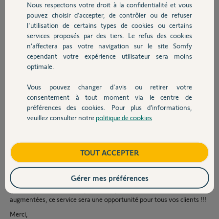
Nous respectons votre droit à la confidentialité et vous
Chauffage
mettre en sécurité les BSO en cas de vent de plus de 50 km/h
pouvez choisir d’accepter, de contrôler ou de refuser
d'orienter les lames des BSO en fonction de l'inclinaison du soleil
l'utilisation de certains types de cookies ou certains
services proposés par des tiers. Le refus des cookies
Autres produits
de gérer les BSO en fonction de l'heure de la journée
n’affectera pas votre navigation sur le site Somfy
de gérer les BSO en fonction de la température intérieure et
cependant votre expérience utilisateur sera moins
extérieure
optimale.
d'autoriser l'usage individuel
Vous pouvez changer d'avis ou retirer votre
de réinitialiser individuellement les BSO à une heure fixe
Devis avec un pro
consentement à tout moment via le centre de
Bref, je souhaiterais que les BSO soient totalement autonome afin de
préférences des cookies. Pour plus d’informations,
garantir une température constante dans la maison.
veuillez consulter notre
politique de cookies
.
Contact
Est ce que la station météo Somfy est capable de répondre à mes
attentes ?
Boutique
TOUT ACCEPTER
-Si oui, alors je souhaiterais que vous en informiez mon installeur
agréé Somfy.
Gérer mes préférences
Si non, je souhaiterais que votre service technique se penche sur la
question, car avec les températures qui vont continuellement
augmentées, ce service sera une opportunité pour tous vos clients !!!
Merci,