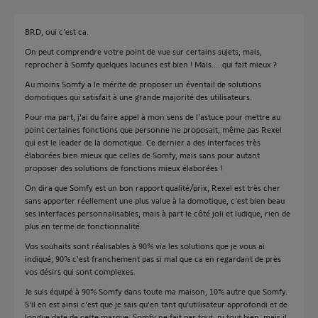
BRD, oui c'est ca.
On peut comprendre votre point de vue sur certains sujets, mais,
reprocher à Somfy quelques lacunes est bien ! Mais.....qui fait mieux ?
Au moins Somfy a le mérite de proposer un éventail de solutions
domotiques qui satisfait à une grande majorité des utilisateurs.
Pour ma part, j'ai du faire appel à mon sens de l'astuce pour mettre au
point certaines fonctions que personne ne proposait, même pas Rexel
qui est le leader de la domotique. Ce dernier a des interfaces très
élaborées bien mieux que celles de Somfy, mais sans pour autant
proposer des solutions de fonctions mieux élaborées !
On dira que Somfy est un bon rapport qualité/prix, Rexel est très cher
sans apporter réellement une plus value à la domotique, c'est bien beau
ses interfaces personnalisables, mais à part le côté joli et ludique, rien de
plus en terme de fonctionnalité.
Vos souhaits sont réalisables à 90% via les solutions que je vous ai
indiqué; 90% c'est franchement pas si mal que ca en regardant de près
vos désirs qui sont complexes.
Je suis équipé à 90% Somfy dans toute ma maison, 10% autre que Somfy.
S'il en est ainsi c'est que je sais qu'en tant qu'utilisateur approfondi et de
longue date de cette marque, Somfy ne fait pas tout, ni tout bien, mais il