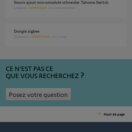
Soucis ajout micromodule schneider Tahoma Switch
1
réponse
DOMOTIQUE
il y a environ un mois
Dongle zigbee
10
réponses
DOMOTIQUE
il y a 3 mois
CE N'EST PAS CE
QUE VOUS RECHERCHEZ
Posez votre question
Haut de page