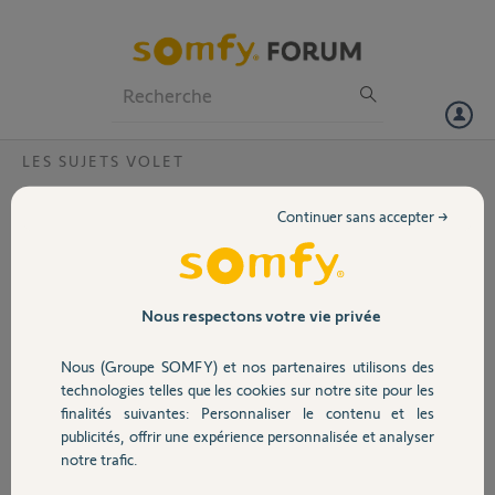
Particuliers
Professionnels
Forum
LES SUJETS VOLET
Volet
Souci BSO moteur ZIGBEE 3.0
Continuer sans accepter →
Bonjour,
Portail
Depuis ce matin ,nos BSO se baissent et se relèvent par "acoup",nous
devons à chaque fois appuyer sur la télécommande pour relancer la
Garage
Nous respectons votre vie privée
commande
Nous (Groupe SOMFY) et nos partenaires utilisons des
Avez-vous déjà eu ce soucis ?
Sécurité
Si oui comment l avez-vous résolu ?
technologies telles que les cookies sur notre site pour les
finalités suivantes: Personnaliser le contenu et les
Merci,
publicités, offrir une expérience personnalisée et analyser
Domotique
notre trafic.
Mélanie C.