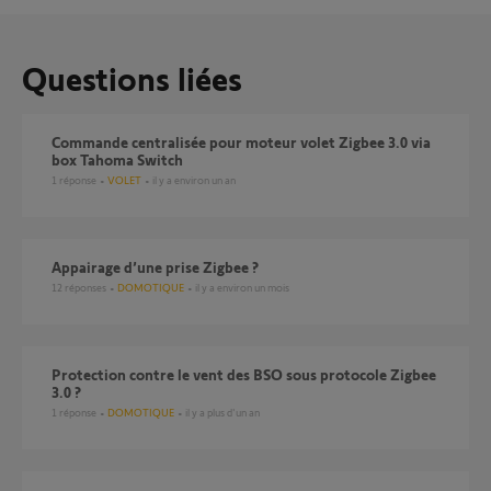
Questions liées
Commande centralisée pour moteur volet Zigbee 3.0 via
box Tahoma Switch
1
réponse
VOLET
il y a environ un an
Appairage d’une prise Zigbee ?
12
réponses
DOMOTIQUE
il y a environ un mois
Protection contre le vent des BSO sous protocole Zigbee
3.0 ?
1
réponse
DOMOTIQUE
il y a plus d'un an