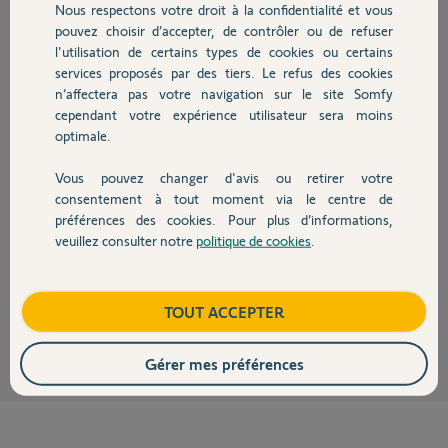
il y a plus de 3 ans
Nous respectons votre droit à la confidentialité et vous
Chauffage
Participer au fil de discussion
pouvez choisir d’accepter, de contrôler ou de refuser
l'utilisation de certains types de cookies ou certains
services proposés par des tiers. Le refus des cookies
Autres produits
n’affectera pas votre navigation sur le site Somfy
Réponses
cependant votre expérience utilisateur sera moins
optimale.
Vous pouvez changer d'avis ou retirer votre
Bonjour,
Devis avec un pro
consentement à tout moment via le centre de
Si c'est du Zigbee 3.0 ce ne sont pas des Somfy.
préférences des cookies. Pour plus d’informations,
On ne pourra donc pas vous aider.
veuillez consulter notre
politique de cookies
.
Contactez le support de la marque.
Contact
CdL
Boutique
TOUT ACCEPTER
Anonyme
il y a plus de 3 ans
Gérer mes préférences