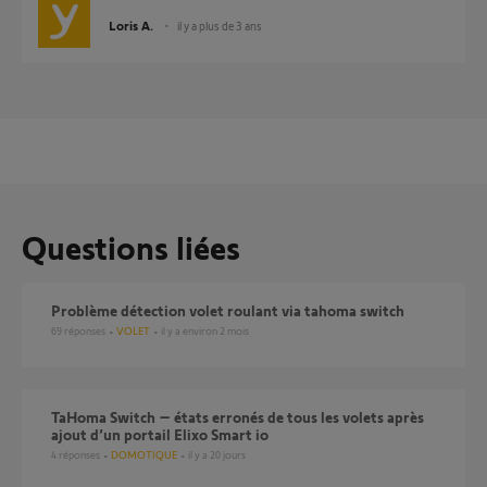
Loris A.
il y a plus de 3 ans
Questions liées
Problème détection volet roulant via tahoma switch
69
réponses
VOLET
il y a environ 2 mois
TaHoma Switch – états erronés de tous les volets après
ajout d’un portail Elixo Smart io
4
réponses
DOMOTIQUE
il y a 20 jours