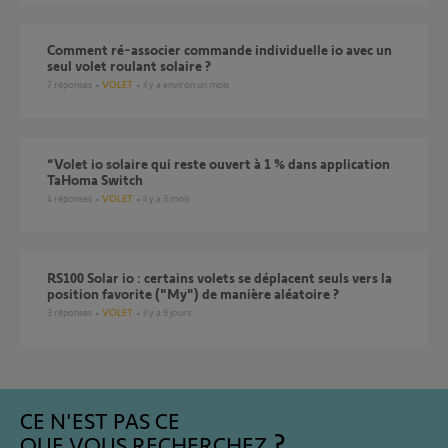
Comment ré-associer commande individuelle io avec un
seul volet roulant solaire ?
7
réponses
VOLET
il y a environ un mois
“Volet io solaire qui reste ouvert à 1 % dans application
TaHoma Switch
4
réponses
VOLET
il y a 3 mois
RS100 Solar io : certains volets se déplacent seuls vers la
position favorite ("My") de manière aléatoire ?
3
réponses
VOLET
il y a 9 jours
CE N'EST PAS CE
QUE VOUS RECHERCHEZ