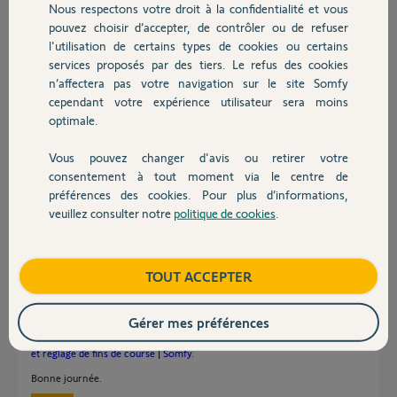
Nous respectons votre droit à la confidentialité et vous
Chauffage
pouvez choisir d’accepter, de contrôler ou de refuser
Merci,
l'utilisation de certains types de cookies ou certains
services proposés par des tiers. Le refus des cookies
Autres produits
jean marie T.
n’affectera pas votre navigation sur le site Somfy
il y a plus de 3 ans
cependant votre expérience utilisateur sera moins
Participer au fil de discussion
optimale.
Vous pouvez changer d'avis ou retirer votre
Devis avec un pro
consentement à tout moment via le centre de
Réponses
préférences des cookies. Pour plus d’informations,
veuillez consulter notre
politique de cookies
.
Contact
Bonjour Jean Marie,
Je vous conseille de remettre à zéro et reprogrammer votre moteur.
Boutique
TOUT ACCEPTER
Ensuite, il faudrait le réassocier à votre télécommande Telis Composio
IO.
Gérer mes préférences
Voici la procédure de remise à zéro des moteurs radios de volet roulant
(hors moteur RS100) :
Remise à zéro d’un volet roulant (io / RTS) Somfy
et réglage de fins de course | Somfy.
Bonne journée.