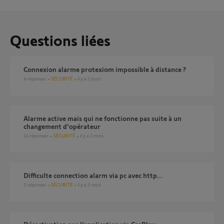
Questions liées
Connexion alarme protexiom impossible à distance ?
4
réponses
SÉCURITÉ
il y a 3 jours
Alarme active mais qui ne fonctionne pas suite à un
changement d'opérateur
14
réponses
SÉCURITÉ
il y a 2 mois
Difficulte connection alarm via pc avec http...
3
réponses
SÉCURITÉ
il y a 3 mois