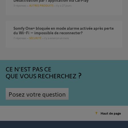
Désactivation par l’application via CarPlay
3
réponses
AUTRES PRODUITS
il y a 27 jours
Somfy One+ bloquée en mode alarme activée après perte
du Wi-Fi – impossible de reconnecter?
7
réponses
SÉCURITÉ
il y a environ un mois
CE N'EST PAS CE
QUE VOUS RECHERCHEZ
Posez votre question
Haut de page