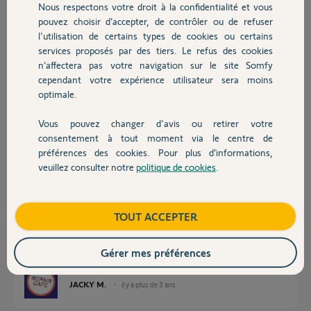
téléphone utilisé (testé sur 3 téléphones, 2 android et un iPhone)
Nous respectons votre droit à la confidentialité et vous
Chauffage
pouvez choisir d’accepter, de contrôler ou de refuser
Que puis-je faire pour que l'application fonctionne comme attendu ?
l'utilisation de certains types de cookies ou certains
services proposés par des tiers. Le refus des cookies
Autres produits
Merci d'avance.
n’affectera pas votre navigation sur le site Somfy
cependant votre expérience utilisateur sera moins
Stephane D.
optimale.
il y a plus de 3 ans
Participer au fil de discussion
Vous pouvez changer d'avis ou retirer votre
Devis avec un pro
consentement à tout moment via le centre de
préférences des cookies. Pour plus d’informations,
veuillez consulter notre
politique de cookies
.
Réponses
Contact
Boutique
TOUT ACCEPTER
Bonjour Stéphane
Votre box internet ne laisse passer que le flux sortant du Link.
Gérer mes préférences
Rebootez votre box internet et tout va rentrer dans l'ordre
JACKY M.
il y a plus de 3 ans