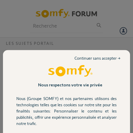
Particuliers
Professionnels
Forum
LES SUJETS PORTAIL
Volet
Raccordement Visiophone V500 et
Continuer sans accepter →
Slidymoove 600
Portail
Bonjour,
Je cherche à faire un raccordement via système radio RTS entre mon
Garage
Nous respectons votre vie privée
visiophone V500 et le moteur de mon portail Slidymoove 600.
Nous (Groupe SOMFY) et nos partenaires utilisons des
J'ai pu lire dans différents fils de discussion que cela était possible sans
Sécurité
technologies telles que les cookies sur notre site pour les
jamais avoir la procédure.
finalités suivantes: Personnaliser le contenu et les
Quand je regarde la documentation du Slidymoove 600, il est bien
publicités, offrir une expérience personnalisée et analyser
Domotique
expliqué comment ajouter une télécommande :
notre trafic.
pour cela, il faut pouvoir coller la télécommande contre le moteur.