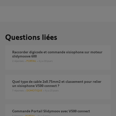
Questions liées
Raccorder digicode et commande visiophone sur moteur
slidymoove 600
2
réponses
PORTAIL
il y a 10 jours
Quel type de cable 2x0.75mm2 et classement pour relier
un visiophone V500 connect ?
7
réponses
DOMOTIQUE
il y a 25 jours
Commande Portail Slidymoov avec V500 connect
1
réponse
PORTAIL
il y a 3 mois