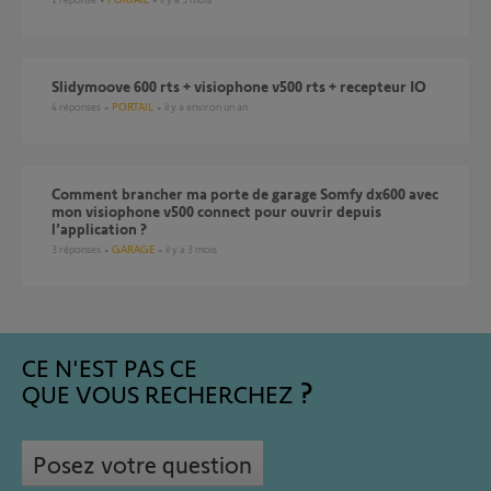
Slidymoove 600 rts + visiophone v500 rts + recepteur IO
4
réponses
PORTAIL
il y a environ un an
Comment brancher ma porte de garage Somfy dx600 avec
mon visiophone v500 connect pour ouvrir depuis
l’application ?
3
réponses
GARAGE
il y a 3 mois
CE N'EST PAS CE
QUE VOUS RECHERCHEZ
Posez votre question