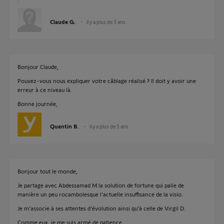
Claude G.
il y a plus de 3 ans
Bonjour Claude,
Pouvez-vous nous expliquer votre câblage réalisé ? Il doit y avoir une
erreur à ce niveau là.
Bonne journée,
Quentin B.
il y a plus de 3 ans
Bonjour tout le monde,
Je partage avec Abdessamad M la solution de fortune qui palie de
manière un peu rocambolesque l’actuelle insuffisance de la visio.
Je m’associe à ses attentes d’évolution ainsi qu’à celle de Virgil D.
Comme eux, je me suis armé de patience.