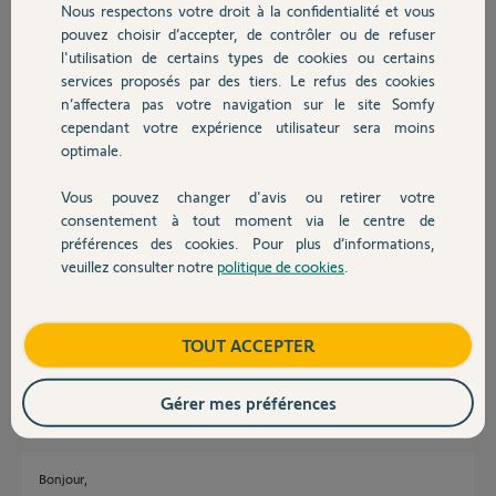
Nous respectons votre droit à la confidentialité et vous
Chauffage
Ce n'est pas possible avec le visiophone V500. Il faudrait que je le
pouvez choisir d’accepter, de contrôler ou de refuser
débranche du mur pour le configurer avec le moteur ?
l'utilisation de certains types de cookies ou certains
services proposés par des tiers. Le refus des cookies
Autres produits
Quelqu'un a-t'il déjà réellement réussi l'opération ?
n’affectera pas votre navigation sur le site Somfy
cependant votre expérience utilisateur sera moins
Si oui, je veux une procédure de mise en oeuvre.
optimale.
P.S. : Je n'ai pas de gaine disponible pour passer un cable.
Vous pouvez changer d'avis ou retirer votre
Devis avec un pro
Merci,
consentement à tout moment via le centre de
préférences des cookies. Pour plus d’informations,
veuillez consulter notre
politique de cookies
.
Rémi M.
Contact
il y a plus de 3 ans
Participer au fil de discussion
Boutique
TOUT ACCEPTER
Réponses
Gérer mes préférences
Bonjour,