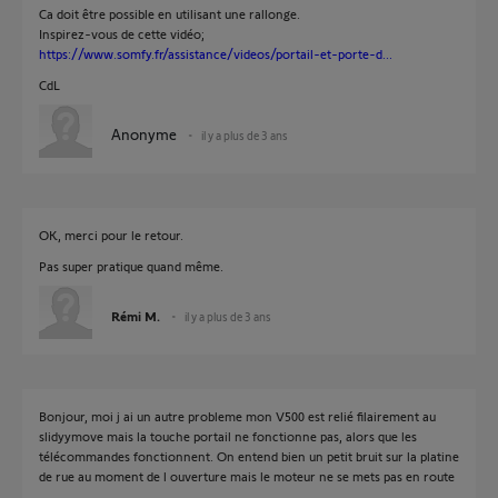
Ca doit être possible en utilisant une rallonge.
Inspirez-vous de cette vidéo;
https://www.somfy.fr/assistance/videos/portail-et-porte-d...
CdL
Anonyme
il y a plus de 3 ans
OK, merci pour le retour.
Pas super pratique quand même.
Rémi M.
il y a plus de 3 ans
Bonjour, moi j ai un autre probleme mon V500 est relié filairement au
slidyymove mais la touche portail ne fonctionne pas, alors que les
télécommandes fonctionnent. On entend bien un petit bruit sur la platine
de rue au moment de l ouverture mais le moteur ne se mets pas en route
.