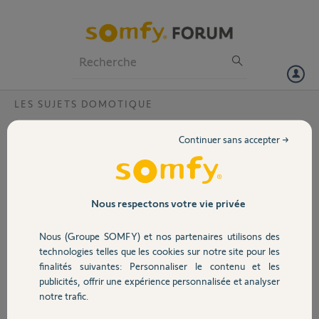
Particuliers
Professionnels
Forum
LES SUJETS DOMOTIQUE
Volet
Ne reconnaît pas mon code d'accès
Continuer sans accepter →
Bonjour,
Portail
Ma box tahoma ne reconnaît plus mon code d'accès, malgré avoir
sollicité code oublié.
Garage
Nous respectons votre vie privée
Merci,
Nous (Groupe SOMFY) et nos partenaires utilisons des
Sécurité
Jean-marc B.
technologies telles que les cookies sur notre site pour les
il y a plus de 3 ans
finalités suivantes: Personnaliser le contenu et les
Participer au fil de discussion
publicités, offrir une expérience personnalisée et analyser
Domotique
notre trafic.