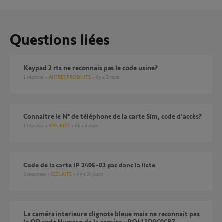
Questions liées
Keypad 2 rts ne reconnais pas le code usine?
1
réponse
AUTRES PRODUITS
il y a 3 mois
connaitre le N° de téléphone de la carte Sim, code d'accès?
1
réponse
SÉCURITÉ
il y a 3 mois
code de la carte IP 2405-02 pas dans la liste
3
réponses
SÉCURITÉ
il y a 24 jours
La caméra interieure clignote bleue mais ne reconnaît pas
le QR code Numero de la caméra : BO411D0C0CB7