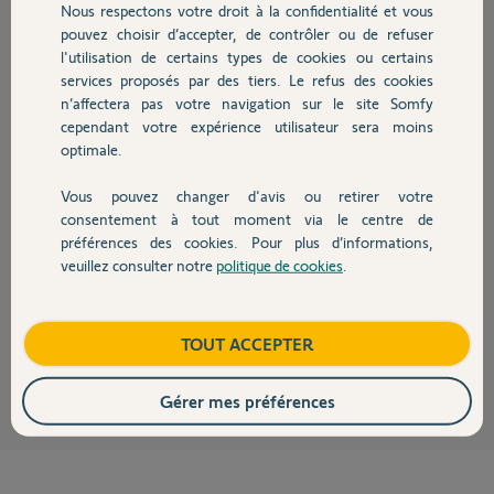
Nous respectons votre droit à la confidentialité et vous
Chauffage
Réponses
pouvez choisir d’accepter, de contrôler ou de refuser
l'utilisation de certains types de cookies ou certains
services proposés par des tiers. Le refus des cookies
Autres produits
D'accord merci
n’affectera pas votre navigation sur le site Somfy
cependant votre expérience utilisateur sera moins
Jean-marc B.
il y a plus de 3 ans
optimale.
Vous pouvez changer d'avis ou retirer votre
Devis avec un pro
consentement à tout moment via le centre de
préférences des cookies. Pour plus d’informations,
Bonjour Jean-Marc,
veuillez consulter notre
politique de cookies
.
Contact
Quel est le code PIN de votre box ?
Bonne journée,
Boutique
TOUT ACCEPTER
Gaëlle B.
il y a plus de 3 ans
Gérer mes préférences