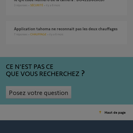
3
réponses
SÉCURITÉ
il y a 8 mois
Application tahoma ne reconnait pas les deux chauffages
7
réponses
CHAUFFAGE
il y a 6 mois
CE N'EST PAS CE
QUE VOUS RECHERCHEZ
Posez votre question
Haut de page