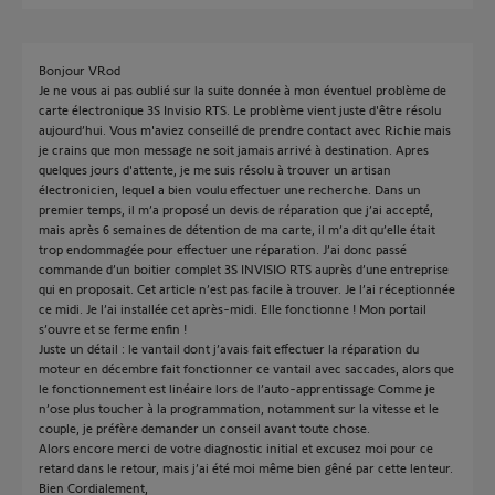
B‌onjour VRod
Je ne vous ai pas oublié sur la suite donnée à mon éventuel problème de
carte électronique 3S Invisio RTS. Le problème vient juste d'être résolu
aujourd’hui. Vous m'aviez conseillé de prendre contact avec Richie mais
je crains que mon message ne soit jamais arrivé à destination. Apres
quelques jours d'attente, je me suis résolu à trouver un artisan
électronicien, lequel a bien voulu effectuer une recherche. Dans un
premier temps, il m’a proposé un devis de réparation que j’ai accepté,
mais après 6 semaines de détention de ma carte, il m’a dit qu’elle était
trop endommagée pour effectuer une réparation. J’ai donc passé
commande d’un boitier complet 3S INVISIO RTS auprès d’une entreprise
qui en proposait. Cet article n’est pas facile à trouver. Je l’ai réceptionnée
ce midi. Je l’ai installée cet après-midi. Elle fonctionne ! Mon portail
s’ouvre et se ferme enfin !
Juste un détail : le vantail dont j’avais fait effectuer la réparation du
moteur en décembre fait fonctionner ce vantail avec saccades, alors que
le fonctionnement est linéaire lors de l’auto-apprentissage Comme je
n’ose plus toucher à la programmation, notamment sur la vitesse et le
couple, je préfère demander un conseil avant toute chose.
Alors encore merci de votre diagnostic initial et excusez moi pour ce
retard dans le retour, mais j’ai été moi même bien gêné par cette lenteur.
Bien Cordialement,