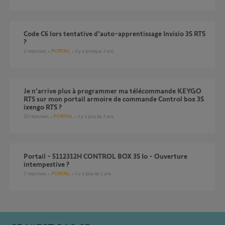
Code C6 lors tentative d'auto-apprentissage Invisio 3S RTS
?
2
réponses
PORTAIL
il y a presque 3 ans
Je n'arrive plus à programmer ma télécommande KEYGO
RTS sur mon portail armoire de commande Control box 3S
ixengo RTS ?
10
réponses
PORTAIL
il y a plus de 2 ans
Portail - 5112312H CONTROL BOX 3S Io - Ouverture
intempestive ?
7
réponses
PORTAIL
il y a plus de 2 ans