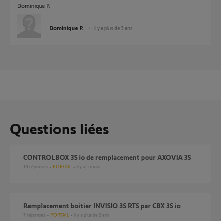
Dominique P.
Dominique P.
il y a plus de 3 ans
Questions liées
CONTROLBOX 3S io de remplacement pour AXOVIA 3S
19
réponses
PORTAIL
il y a 5 mois
Remplacement boitier INVISIO 3S RTS par CBX 3S io
7
réponses
PORTAIL
il y a plus de 2 ans