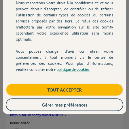
Nous respectons votre droit à la confidentialité et vous
Chauffage
pouvez choisir d’accepter, de contrôler ou de refuser
Merci,
l'utilisation de certains types de cookies ou certains
services proposés par des tiers. Le refus des cookies
Autres produits
Dominique P.
n’affectera pas votre navigation sur le site Somfy
il y a plus de 3 ans
cependant votre expérience utilisateur sera moins
Participer au fil de discussion
optimale.
Vous pouvez changer d'avis ou retirer votre
Devis avec un pro
consentement à tout moment via le centre de
Réponses
préférences des cookies. Pour plus d’informations,
veuillez consulter notre
politique de cookies
.
Contact
Bonjour,
Vérifiez les deux moteurs en les raccordant sur une petite batterie de
Boutique
TOUT ACCEPTER
perceuse et en utilisant les câbles débranchés sur M1 et M2.
Si les deux moteurs fonctionnent normalement dans les deux sens, alors
Gérer mes préférences
il faudra envisager un examen de la carte.
Richy peut s'en charger en lui envoyant un mail à son adresse;
https://forum.somfy.fr/users/6899912
Bonne soirée