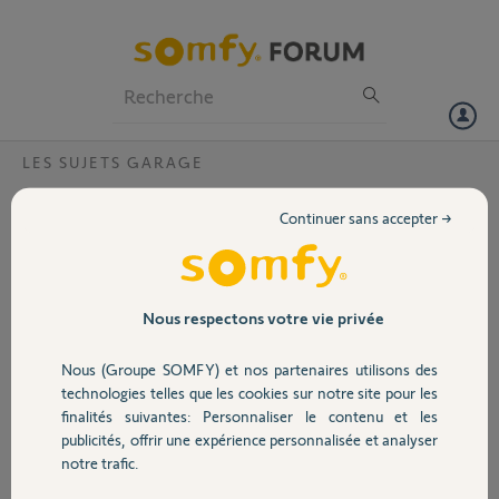
Particuliers
Professionnels
Forum
LES SUJETS GARAGE
Volet
Panne dexxo compact rts
Continuer sans accepter →
Bonjour,
Portail
Suite à une infiltration, le
capot de mon moteur de
Garage
Nous respectons votre vie privée
porte de garage s'est
retrouvé inondé. J'ai bien
Nous (Groupe SOMFY) et nos partenaires utilisons des
séché avant de faire des
Sécurité
technologies telles que les cookies sur notre site pour les
essais.
finalités suivantes: Personnaliser le contenu et les
Le moteur remarche,
publicités, offrir une expérience personnalisée et analyser
mais après des heures de
Domotique
notre trafic.
tentatives, il m'est impossible de procéder à l'auto-apprentissage.
Il se lance mais s'arrête à la montée au bout de 40-50cm, navette