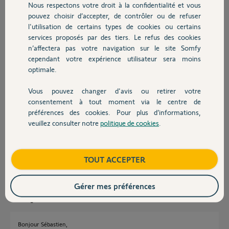
enclenchée ou pas.
Nous respectons votre droit à la confidentialité et vous
Chauffage
pouvez choisir d’accepter, de contrôler ou de refuser
Je pense que la carte électronique a pris trop cher avec l'infiltration (cf
l'utilisation de certains types de cookies ou certains
photo).
services proposés par des tiers. Le refus des cookies
Autres produits
Je pense donc la remplacer.
n’affectera pas votre navigation sur le site Somfy
J'ai lu sur le forum qu'il fallait changer le bloc moteur et que le modèle
cependant votre expérience utilisateur sera moins
GDK700 était l'équivalent du Dexxo Compact. Au vu des photos, ce
optimale.
sont les mêmes, mais si je pouvais avoir une confirmation, cela me
rassurerait.
Vous pouvez changer d'avis ou retirer votre
Devis avec un pro
consentement à tout moment via le centre de
Merci d'avance aux experts !
préférences des cookies. Pour plus d’informations,
veuillez consulter notre
politique de cookies
.
Sébastien
Contact
il y a plus de 3 ans
Participer au fil de discussion
Boutique
TOUT ACCEPTER
Gérer mes préférences
Réponses
Bonjour Sébastien,