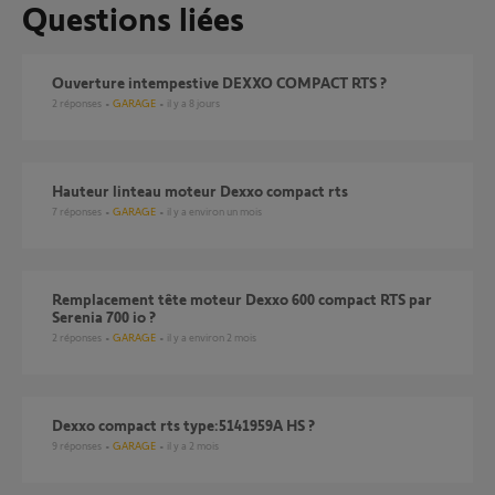
Questions liées
Ouverture intempestive DEXXO COMPACT RTS ?
2
réponses
GARAGE
il y a 8 jours
Hauteur linteau moteur Dexxo compact rts
7
réponses
GARAGE
il y a environ un mois
Remplacement tête moteur Dexxo 600 compact RTS par
Serenia 700 io ?
2
réponses
GARAGE
il y a environ 2 mois
Dexxo compact rts type:5141959A HS ?
9
réponses
GARAGE
il y a 2 mois