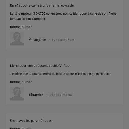
En effet votre carte à pris cher, irréparable.
La tête moteur GDK700 est en tous points identique à celle de son frère
jumeau Dexxo Compact.
Bonne journée
Anonyme
il y a plus de 3 ans
Merci pour votre réponse rapide V-Rod.
J'espère que le changement du bloc moteur n'est pas trop périlleux !
Bonne journée
Sébastien
il y a plus de 3 ans
5mn, avec les paramétrages.
Bonne journée