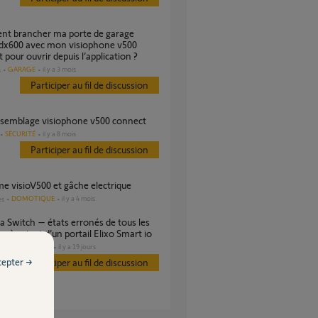
dx600 avec mon visiophone v500
 pour ouvrir depuis l’application ?
GARAGE
il y a 3 mois
s
Participer au fil de discussion
’assemblage visiophone v500 connect
SÉCURITÉ
il y a 8 mois
Participer au fil de discussion
me visioV500 et gâche electrique
DOMOTIQUE
il y a 4 mois
es
après ajout d’un portail Elixo Smart io
DOMOTIQUE
il y a 19 jours
s
cepter →
Participer au fil de discussion