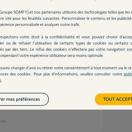
Inter
Groupe SOMFY) et nos partenaires utilisons des technologies telles que les 
s
re site pour les finalités suivantes: Personnaliser le contenu et les publicités
érience personnalisée et analyser notre trafic.
espectons votre droit à la confidentialité et vous pouvez choisir d’accep
ler ou de refuser l'utilisation de certains types de cookies ou certains s
és par des tiers. Le refus des cookies n’affectera pas votre navigation sur 
cependant votre expérience utilisateur sera moins optimale.
ouvez changer d'avis ou retirer votre consentement à tout moment via le ce
ences des cookies. Pour plus d’informations, veuillez consulter notre
poli
s
.
rue du modele Somfy V350 faut il une clef
er mes préférences
TOUT ACCEP
2 ans