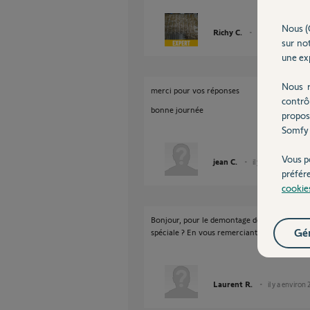
Nous (
Richy C.
il y a plus de 3 an
sur not
une exp
Nous r
merci pour vos réponses
contrô
bonne journée
propos
Somfy 
Vous p
jean C.
il y a plus de 3 ans
préfér
cookie
Bonjour, pour le demontage de la platine de 
Gér
spéciale ? En vous remerciant
Laurent R.
il y a environ 