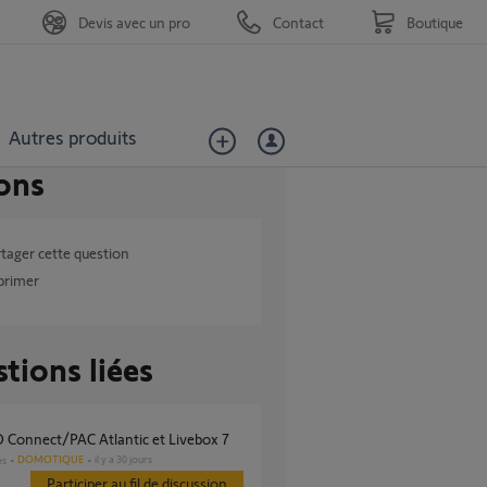
Devis avec un pro
Contact
Boutique
Autres produits
ons
tager cette question
primer
tions liées
IO Connect/PAC Atlantic et Livebox 7
DOMOTIQUE
il y a 30 jours
es
Participer au fil de discussion