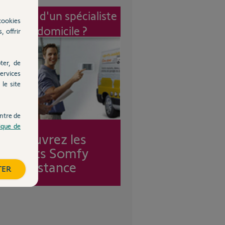
vention d'un spécialiste
cookies
à mon domicile ?
, offrir
ter, de
ervices
le site
ntre de
tique de
Découvrez les
forfaits Somfy
Assistance
TER