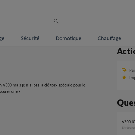
ge
Sécurité
Domotique
Chauffage
Acti
Par
Im
 V500 mais je n'ai pas la clé torx spéciale pour le
curer une ?
Ques
V500 
15
répons