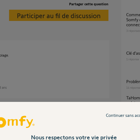
Partager cette question
Participer au fil de discussion
Comment brancher ma porte de garage
Somfy 
connect
3
réponse
Clé d
olage.
1
réponse
Problè
 3 ans
14
répons
TaHoma Switch – états erronés de tous les
volets 
4
réponse
Continuer sans ac
platine-rue-v400
Nous respectons votre vie privée