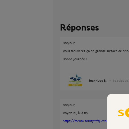
Réponses
Bonjour
Vous trouverez ça en grande surface de bric
Bonne journée !
Jean-Luc B.
il y a plus de
Bonjour,
Voyez ici, à la fin.
https://forum.somfy.fr/questions/2961203-