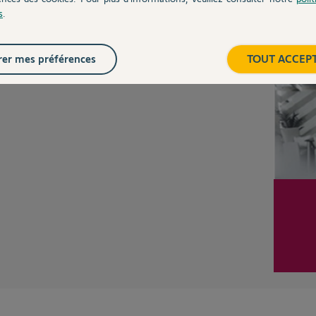
s
.
Inter
er mes préférences
TOUT ACCEP