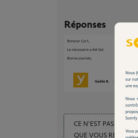
Réponses
Bonjour Cyril,
Le nécessaire a été fait.
Bonne journée,
Nous (
sur not
Gaëlle B.
il y a plus de 3 a
une exp
Nous r
contrô
propos
Somfy 
CE N'EST PAS CE
Vous p
QUE VOUS RECHER
préfér