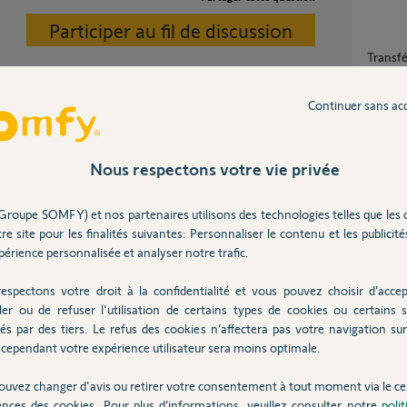
Participer au fil de discussion
Transférer box conexoon vers tahoma rail
din
7
réponse
Continuer sans ac
Trans
Nous respectons votre vie privée
6
réponse
Supprimer le compte SOMFY d'un ancien
Groupe SOMFY) et nos partenaires utilisons des technologies telles que les 
proprié
re site pour les finalités suivantes: Personnaliser le contenu et les publicités
20
répons
ns
érience personnalisée et analyser notre trafic.
espectons votre droit à la confidentialité et vous pouvez choisir d’accep
Suppression compte sur kit connectivité
ler ou de refuser l'utilisation de certains types de cookies ou certains s
Somfy
és par des tiers. Le refus des cookies n’affectera pas votre navigation sur 
1
réponse
cependant votre expérience utilisateur sera moins optimale.
Posez votre question
ouvez changer d'avis ou retirer votre consentement à tout moment via le ce
CHEZ
ences des cookies. Pour plus d’informations, veuillez consulter notre
poli