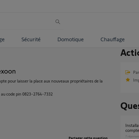
ge
Sécurité
Domotique
Chauffage
Acti
exoon
Par
Im
te pour laisser la place aux nouveaux propriétaires de la
é au code pin 0823-2764-7332
Ques
Installation tahoma switch et suppression
compte
7
réponse
Partager cette question