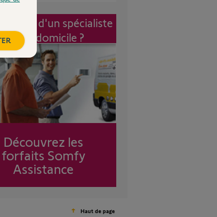
vention d'un spécialiste
à mon domicile ?
TER
Découvrez les
forfaits Somfy
Assistance
Haut de page