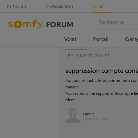
Particuliers
Professionnels
Forum
Volet
Portail
Gara
LES SUJETS VOLET
suppression compte con
Bonjour, je souhaite supprimer mon comp
maison
Pouvez vous me supprimer le compte li
Merci,
Cyril P.
il y a plus de 3 ans