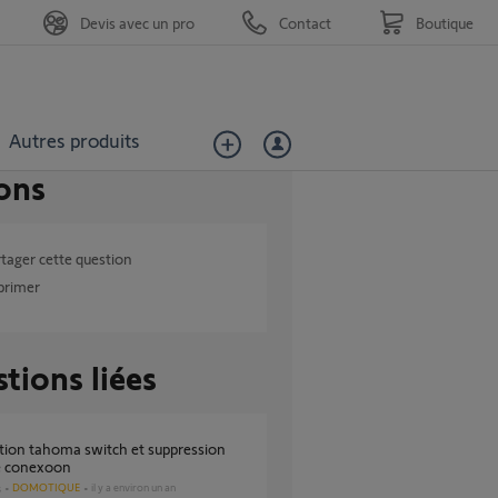
Devis avec un pro
Contact
Boutique
Autres produits
ons
tager cette question
primer
tions liées
 conexoon
DOMOTIQUE
il y a environ un an
s