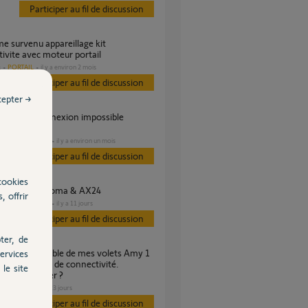
Participer au fil de discussion
ivite avec moteur portail
PORTAIL
il y a environ 2 mois
s
Participer au fil de discussion
cepter →
tion
DOMOTIQUE
il y a environ un mois
s
Participer au fil de discussion
cookies
onnectivité tahoma & AX24
, offrir
DOMOTIQUE
il y a 11 jours
s
Participer au fil de discussion
ter, de
ervices
tect io sur kit de connectivité.
le site
-vous m'aider ?
VOLET
il y a 23 jours
s
Participer au fil de discussion