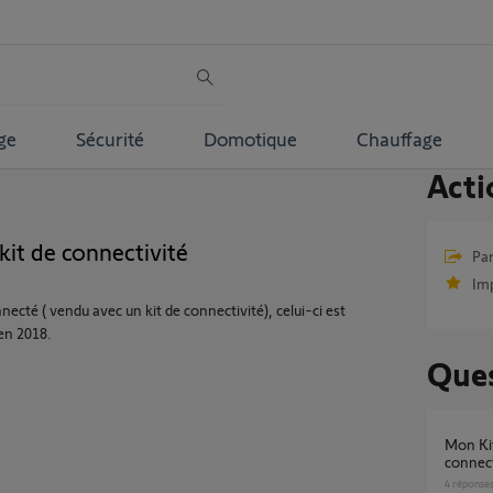
ge
Sécurité
Domotique
Chauffage
Acti
kit de connectivité
Par
Im
nnecté ( vendu avec un kit de connectivité), celui-ci est
en 2018.
Ques
Mon Kit de connectivité ne veux plus se
connect
4
réponse