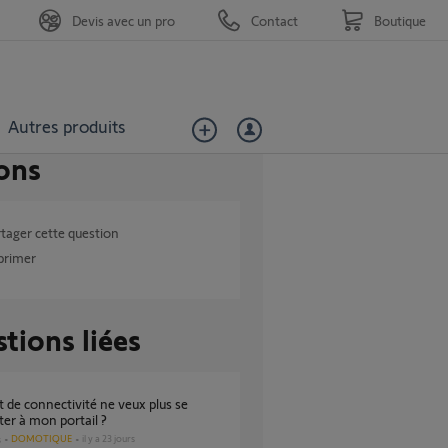
Devis avec un pro
Contact
Boutique
Autres produits
ons
tager cette question
primer
tions liées
er à mon portail ?
DOMOTIQUE
il y a 23 jours
s