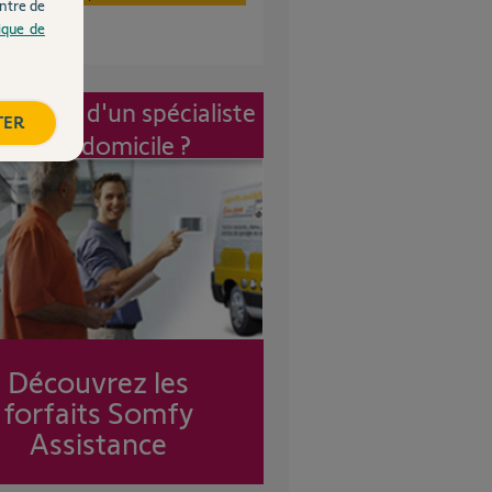
ntre de
tique de
vention d'un spécialiste
TER
à mon domicile ?
Découvrez les
forfaits Somfy
Assistance