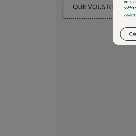
Vous p
QUE VOUS RECHER
préfér
cookie
Gér