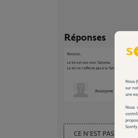
Réponses
Bonjour,
Le kit est une mini Tahoma.
Le kit ne s'affecte pas à la Tahoma.
Nous (
sur not
Anonyme
il y a plus de 
une exp
Nous r
contrô
propos
Somfy 
CE N'EST PAS CE