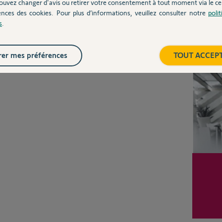
Posez votre question
ouvez changer d'avis ou retirer votre consentement à tout moment via le ce
CHEZ
ences des cookies. Pour plus d’informations, veuillez consulter notre
poli
s
.
Inter
er mes préférences
TOUT ACCEP