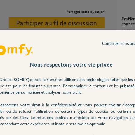
Partager cette question
problème survenu appareillage kit
Participer au fil de discussion
connect
3
réponse
Continuer sans ac
Kit connectivité connexion impossible
applica
7
réponse
Nous respectons votre vie privée
Groupe SOMFY) et nos partenaires utilisons des technologies telles que les 
Kit c
re site pour les finalités suivantes: Personnaliser le contenu et les publicités
3 ans
6
réponse
érience personnalisée et analyser notre trafic.
espectons votre droit à la confidentialité et vous pouvez choisir d’accep
Apparaillage impossible de mes volets Amy 1
ler ou de refuser l'utilisation de certains types de cookies ou certains s
sun pro
és par des tiers. Le refus des cookies n’affectera pas votre navigation sur 
Pouvez
cependant votre expérience utilisateur sera moins optimale.
2
réponse