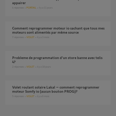
appairer
4
réponses
PORTAIL
il y a 11 jours
comment reprogrammer moteur io sachant que tous mes
moteurs sont alimentés par même source
7
réponses
VOLET
il y a 3 mois
probleme de programmation d'un store banne avec telis
4?
2
réponses
VOLET
il y a 10 jours
Volet roulant solaire Lakal – comment reprogrammer
moteur Somfy io (aucun bouton PROG)?
5
réponses
VOLET
il y a 6 mois