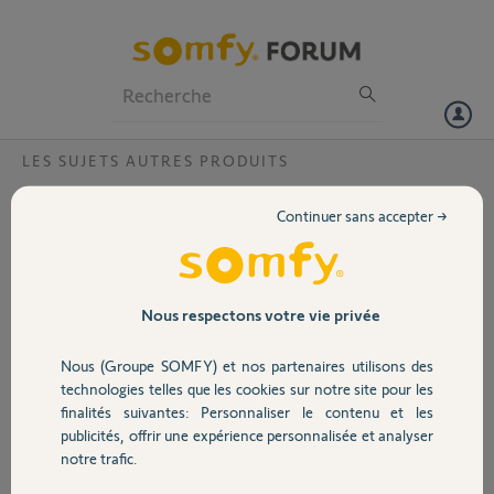
Particuliers
Professionnels
Forum
LES SUJETS AUTRES PRODUITS
Volet
Ou pourrai je trouver la notice
Continuer sans accepter →
télécommande Markilux RS-F1-433 qui est
Portail
programmée avec un moteur somfy
Bonjour, Je cherche la notice fonctionnement télécommande
Garage
Nous respectons votre vie privée
Merci,
Nous (Groupe SOMFY) et nos partenaires utilisons des
Sécurité
Claude N.
technologies telles que les cookies sur notre site pour les
il y a plus de 3 ans
finalités suivantes: Personnaliser le contenu et les
Participer au fil de discussion
publicités, offrir une expérience personnalisée et analyser
Domotique
notre trafic.