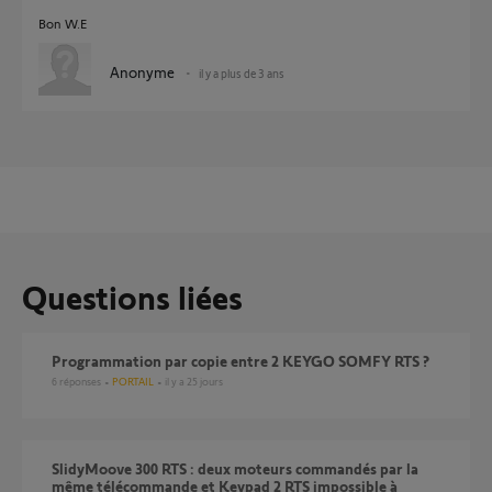
Bon W.E
Anonyme
il y a plus de 3 ans
Questions liées
Programmation par copie entre 2 KEYGO SOMFY RTS ?
6
réponses
PORTAIL
il y a 25 jours
SlidyMoove 300 RTS : deux moteurs commandés par la
même télécommande et Keypad 2 RTS impossible à