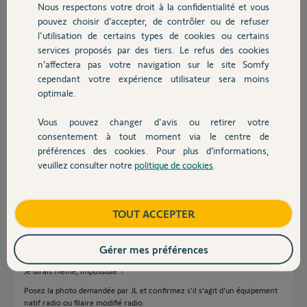
Nous respectons votre droit à la confidentialité et vous
Chauffage
Réponses
pouvez choisir d’accepter, de contrôler ou de refuser
l'utilisation de certains types de cookies ou certains
services proposés par des tiers. Le refus des cookies
Autres produits
n’affectera pas votre navigation sur le site Somfy
Bonjour
cependant votre expérience utilisateur sera moins
Postez une photo recto/verso de la télécommande. C'est sans doute une
optimale.
Somfy estampillée Markilux.
Bonne journée !
Vous pouvez changer d'avis ou retirer votre
Devis avec un pro
consentement à tout moment via le centre de
Jean-Luc B.
il y a plus de 3 ans
préférences des cookies. Pour plus d’informations,
veuillez consulter notre
politique de cookies
.
Contact
Bonjour,
Boutique
TOUT ACCEPTER
Une TC n'est assortie d'aucune notice !
C'est l'équipement à asservir qui doit avoir une notice d'affectation.
Gérer mes préférences
Il y a très peu de chance que votre TC soit une Somfy.
Je dirais même, impossible :!
Posez la photo demandée par JL et confirmez s'il s'agit d'un équipement
natif radio ou filaire modifié radio.