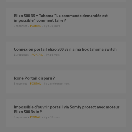
Elixo 500 3S + Tahoma "La commande demandée est
impossible" comment faire ?
3
réponses
PORTAIL
il y a 19 jours
Connexion portail elixo 500 3s il a ma box tahoma switch
11
réponses
PORTAIL
il y a 6 mois
Icone Portail disparu ?
9
réponses
PORTAIL
il y a environ un mois
Impossible d’ouvrir portail via Somfy protect avec moteur
Elixo 500 3s io ?
6
réponses
PORTAIL
il y a 10 mois