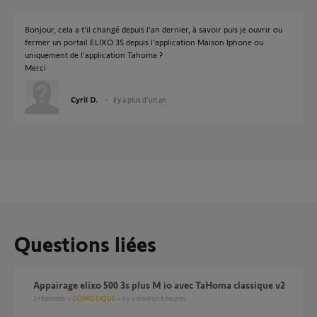
Bonjour, cela a t'il changé depuis l'an dernier, à savoir puis je ouvrir ou
fermer un portail ELIXO 3S depuis l'application Maison Iphone ou
uniquement de l'application Tahoma ?
Merci
Cyril D.
il y a plus d'un an
Questions liées
Appairage elixo 500 3s plus M io avec TaHoma classique v2
2
réponses
DOMOTIQUE
il y a environ 6 heures