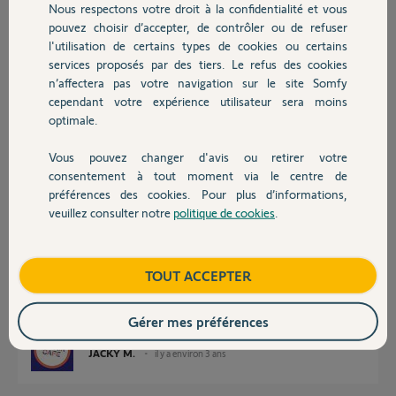
Nous respectons votre droit à la confidentialité et vous
Chauffage
pouvez choisir d’accepter, de contrôler ou de refuser
Merci,
l'utilisation de certains types de cookies ou certains
Mickael
services proposés par des tiers. Le refus des cookies
Autres produits
n’affectera pas votre navigation sur le site Somfy
Mickael
cependant votre expérience utilisateur sera moins
il y a environ 3 ans
optimale.
Participer au fil de discussion
Vous pouvez changer d'avis ou retirer votre
Devis avec un pro
consentement à tout moment via le centre de
préférences des cookies. Pour plus d’informations,
Réponses
veuillez consulter notre
politique de cookies
.
Contact
Bonjour Mickael
C'est simple, les portails ne sont pas supportés par Homekit
Boutique
TOUT ACCEPTER
Voici la liste des éléments compatibles
https://service.somfy.com/downloads/fr_v5/fiche-partenair...
Gérer mes préférences
JACKY M.
il y a environ 3 ans