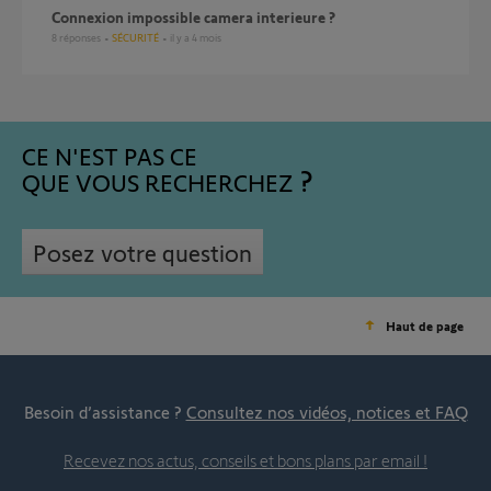
Connexion impossible camera interieure ?
8
réponses
SÉCURITÉ
il y a 4 mois
CE N'EST PAS CE
QUE VOUS RECHERCHEZ
Posez votre question
Haut de page
Besoin d’assistance ?
Consultez nos vidéos, notices et FAQ
Recevez nos actus, conseils et bons plans par email !