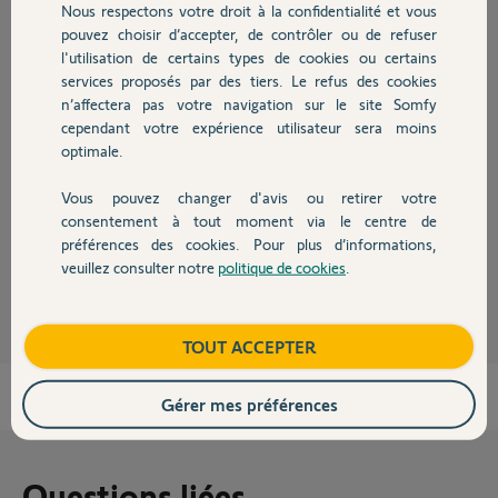
il y a environ 3 ans
Nous respectons votre droit à la confidentialité et vous
Chauffage
Participer au fil de discussion
pouvez choisir d’accepter, de contrôler ou de refuser
l'utilisation de certains types de cookies ou certains
services proposés par des tiers. Le refus des cookies
Autres produits
n’affectera pas votre navigation sur le site Somfy
Réponses
cependant votre expérience utilisateur sera moins
optimale.
Vous pouvez changer d'avis ou retirer votre
Bonjour Jacques
Devis avec un pro
C'est du WIFI entre les deux
consentement à tout moment via le centre de
préférences des cookies. Pour plus d’informations,
veuillez consulter notre
politique de cookies
.
JACKY M.
il y a environ 3 ans
Contact
Boutique
TOUT ACCEPTER
Gérer mes préférences
Questions liées