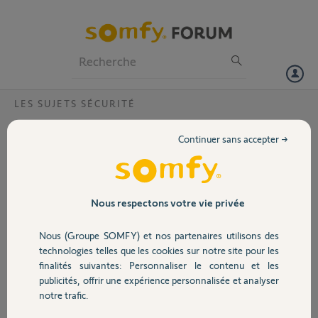
Particuliers
Professionnels
Forum
LES SUJETS SÉCURITÉ
Volet
connexion caméra intérieure avec volet
Continuer sans accepter →
Bonjour,
Portail
Je souhaite installer une caméra intérieure avec volet sur une alarme
link advanced.
Garage
Nous respectons votre vie privée
Pourriez-vous m'indiquer par quel protocole les deux éléments
Nous (Groupe SOMFY) et nos partenaires utilisons des
communiquent ; WIFI ou protocole radio Somfy (comme les intellitag
Sécurité
et détecteurs de mouvement) ?
technologies telles que les cookies sur notre site pour les
finalités suivantes: Personnaliser le contenu et les
Merci,
publicités, offrir une expérience personnalisée et analyser
Domotique
notre trafic.
Jacques