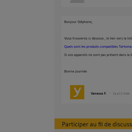
Bonjour Stéphane,
Vous trouverez ci dessous , le lien vers la li
Quels sont les produits compatibles TaHoma
Si vos appareils ne sont pas présent dans la li
Bonne journée
Vanessa F.
il y a 11 mois
Participer au fil de discus