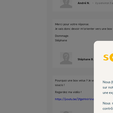
André N.
il y a environ 3 
Merci pour votre réponse.
Je vais donc devoir m'orienter vers une box
Dommage.
Stéphane
Stéphane B.
il y a enviro
Pourquoi une box velux ? Je vous ai dit que l
Nous (
soucis !
sur not
Regardez ma vidéo !
une exp
https://youtu.be/2fgeHnlrVvs
Nous r
contrô