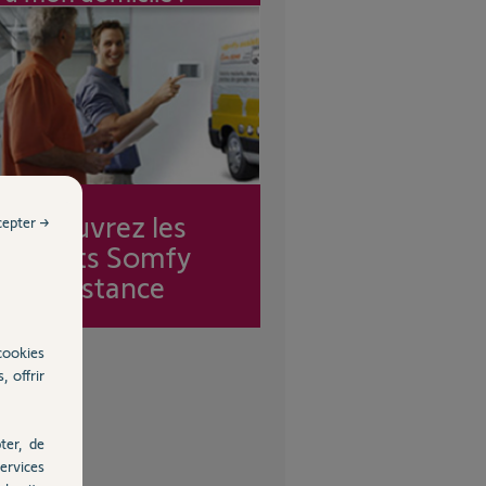
Découvrez les
cepter →
forfaits Somfy
Assistance
cookies
, offrir
ter, de
ervices