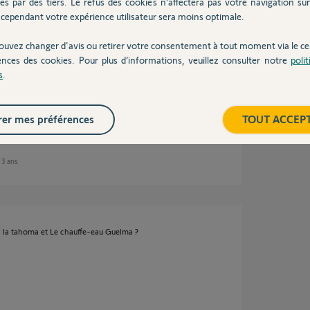
és par des tiers. Le refus des cookies n’affectera pas votre navigation sur 
ans
cependant votre expérience utilisateur sera moins optimale.
ouvez changer d'avis ou retirer votre consentement à tout moment via le ce
ences des cookies. Pour plus d’informations, veuillez consulter notre
poli
s
.
ux) ou 1 à 100€ (Cozytouch) et 1 à 200€
ans tous les cas j'aurais 2 box.
avec HomeAssistant... Si cela fonctionne.
er mes préférences
TOUT ACCEP
n 3 ans
ur la tahoma et Le chauffe-eau Guelma ?
s