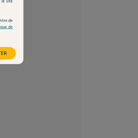
le site
ntre de
tique de
TER