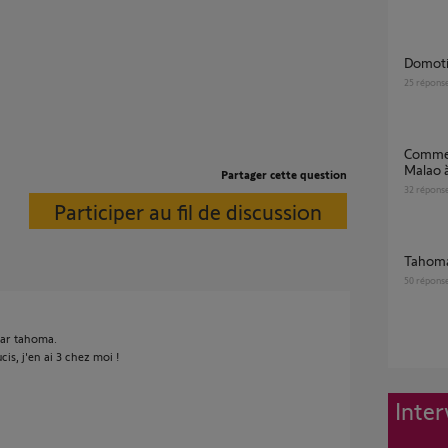
Domot
25
répons
Comment connecter un radiateur Sauter
Malao 
Partager cette question
32
répons
Participer au fil de discussion
tahom
50
répons
par tahoma.
cis, j'en ai 3 chez moi !
Inter