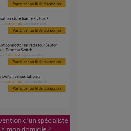
Participer au fil de discussion
isation store banne + vélux ?
DOMOTIQUE
il y a plus de 4 ans
es
Participer au fil de discussion
à la Tahoma Switch
CHAUFFAGE
il y a environ 5 ans
es
Participer au fil de discussion
a switch versus tahoma
DOMOTIQUE
il y a environ 5 ans
es
Participer au fil de discussion
vention d'un spécialiste
à mon domicile ?