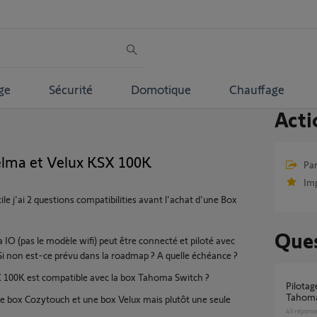
ge
Sécurité
Domotique
Chauffage
Acti
elma et Velux KSX 100K
Par
Im
 j'ai 2 questions compatibilities avant l'achat d'une Box
Ques
IO (pas le modèle wifi) peut être connecté et piloté avec
 Si non est-ce prévu dans la roadmap ? A quelle échéance ?
X 100K est compatible avec la box Tahoma Switch ?
Pilotage Velux avec Alexa à travers la box
Tahom
une box Cozytouch et une box Velux mais plutôt une seule
43
répons