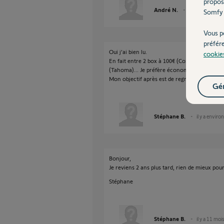
propos
André N.
il y a environ 3 
Somfy 
Vous p
préfér
Oui j'ai bien lu.
cookie
En fait entre 2 box à 100€ (Cozytouch et Vel
(Tahoma)... Je préfère économiser 100€ ;-). D
Mon objectif après est de regrouper le tout 
Gér
Stéphane B.
il y a enviro
Bonjour,
Je reviens 2 ans plus tard, rien de mieux po
Stéphane
Stéphane B.
il y a 11 moi