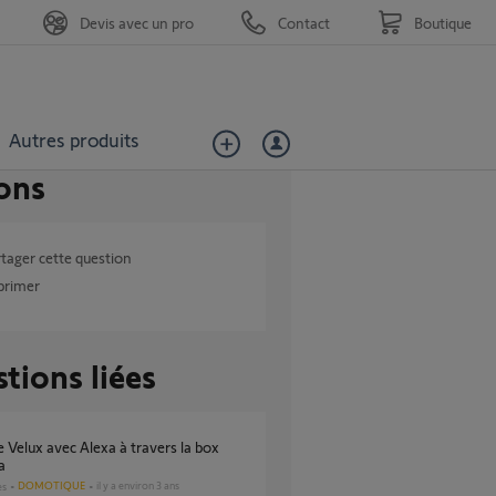
Devis avec un pro
Contact
Boutique
Autres produits
ons
tager cette question
primer
tions liées
a
DOMOTIQUE
il y a environ 3 ans
es