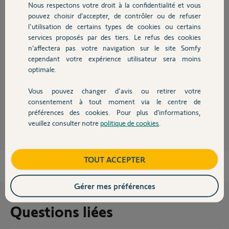
Nous respectons votre droit à la confidentialité et vous
Chauffage
Réponses
pouvez choisir d’accepter, de contrôler ou de refuser
l'utilisation de certains types de cookies ou certains
services proposés par des tiers. Le refus des cookies
Autres produits
Bonsoir Jean Louis
n’affectera pas votre navigation sur le site Somfy
cependant votre expérience utilisateur sera moins
Vous n'avez pas fait d'erreur dans l'URL par hazard car il n'y a pas de "E"
optimale.
dans
https://alarmsomfy.eu
Alors qu'il y en a dans
https://alarmesomfy.net
Vous pouvez changer d'avis ou retirer votre
Devis avec un pro
consentement à tout moment via le centre de
JACKY M.
il y a environ 3 ans
préférences des cookies. Pour plus d’informations,
veuillez consulter notre
politique de cookies
.
Contact
Boutique
TOUT ACCEPTER
Gérer mes préférences
Questions liées