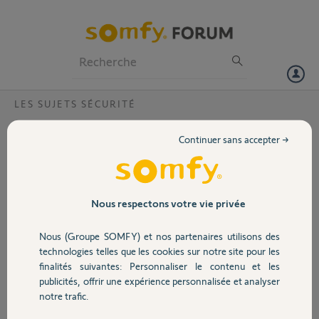
Particuliers
Professionnels
Forum
LES SUJETS SÉCURITÉ
Volet
plus de connection ?
Continuer sans accepter →
Bonjour,
Portail
la connection a distance résolu cause adresse ip.
mais toujours impossible de me connecté sur somfy.eu
alarme protexiom gsm serie 620154
Garage
Nous respectons votre vie privée
Merci,
Nous (Groupe SOMFY) et nos partenaires utilisons des
Sécurité
jean louis V.
technologies telles que les cookies sur notre site pour les
il y a environ 3 ans
finalités suivantes: Personnaliser le contenu et les
Participer au fil de discussion
publicités, offrir une expérience personnalisée et analyser
Domotique
notre trafic.