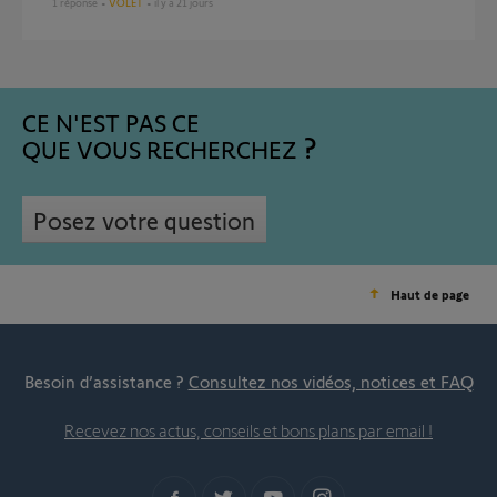
1
réponse
VOLET
il y a 21 jours
CE N'EST PAS CE
QUE VOUS RECHERCHEZ
Posez votre question
Haut de page
Besoin d’assistance ?
Consultez nos vidéos, notices et FAQ
Recevez nos actus, conseils et bons plans par email !