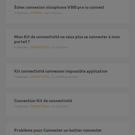
Échec connexion visiophone V500 pro io connect
3
réponses
PORTAIL
il y a 13 jours
Mon Kit de connectivité ne veux plus se connecter à mon
portail ?
4
réponses
DOMOTIQUE
il y a 22 jours
Kit connectivité connexion impossible application
7
réponses
DOMOTIQUE
il y a environ un mois
Connection Kit de connectivité
2
réponses
DOMOTIQUE
il y a 14 jours
Problème pour Connecter un boîtier connecter