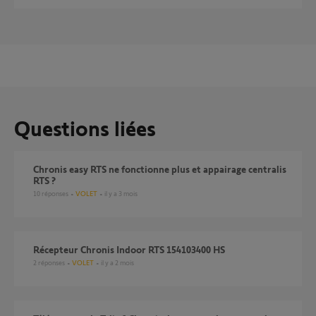
Questions liées
chronis easy RTS ne fonctionne plus et appairage centralis
RTS ?
10
réponses
VOLET
il y a 3 mois
Récepteur Chronis Indoor RTS 154103400 HS
2
réponses
VOLET
il y a 2 mois