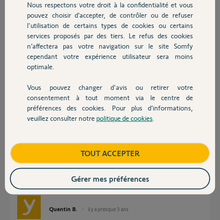
Nous respectons votre droit à la confidentialité et vous
Chauffage
daniel F.
pouvez choisir d’accepter, de contrôler ou de refuser
il y a environ 3 ans
l'utilisation de certains types de cookies ou certains
Participer au fil de discussion
services proposés par des tiers. Le refus des cookies
Autres produits
n’affectera pas votre navigation sur le site Somfy
cependant votre expérience utilisateur sera moins
optimale.
Réponses
Vous pouvez changer d'avis ou retirer votre
Devis avec un pro
consentement à tout moment via le centre de
Bonjour Daniel,
préférences des cookies. Pour plus d’informations,
Ce bouton n'est pas un bouton ON/OFF mais AUTO/MANUEL.
veuillez consulter notre
politique de cookies
.
Contact
Il vous permet de momentanément d'isoler simplement un volet roulant
de l'ordre de la centralisation. Ainsi, par exemple, vous pouvez préserver
le coin nuit de vos enfants.
Boutique
TOUT ACCEPTER
Il est donc normal que vos ordres de centralisation classique ne
fonctionnent pas mais contrairement à l'ordre classique, les scénarios
vont quand même se jouer, ils prennent le dessus sur le dégroupage.
Gérer mes préférences
Bonne journée,
Quentin B.
il y a presque 3 ans