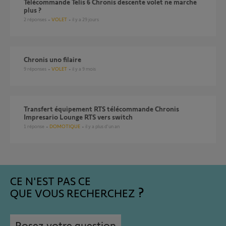
Télécommande Telis 6 Chronis descente volet ne marche
plus ?
2
réponses
VOLET
il y a 29 jours
chronis uno filaire
9
réponses
VOLET
il y a 9 mois
Transfert équipement RTS télécommande Chronis
Impresario Lounge RTS vers switch
1
réponse
DOMOTIQUE
il y a plus d'un an
CE N'EST PAS CE
QUE VOUS RECHERCHEZ
Posez votre question