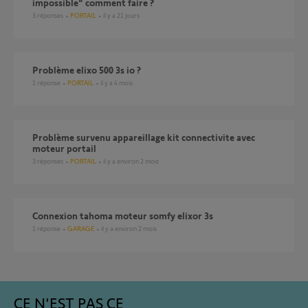
impossible" comment faire ?
3
réponses
PORTAIL
il y a 21 jours
Problème elixo 500 3s io ?
1
réponse
PORTAIL
il y a 4 mois
problème survenu appareillage kit connectivite avec
moteur portail
3
réponses
PORTAIL
il y a environ 2 mois
Connexion tahoma moteur somfy elixor 3s
1
réponse
GARAGE
il y a environ 2 mois
CE N'EST PAS CE