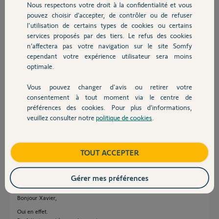
Nous respectons votre droit à la confidentialité et vous
Chauffage
Xavier
pouvez choisir d’accepter, de contrôler ou de refuser
il y a plus de 2 ans
l'utilisation de certains types de cookies ou certains
services proposés par des tiers. Le refus des cookies
Autres produits
n’affectera pas votre navigation sur le site Somfy
Réponses
cependant votre expérience utilisateur sera moins
optimale.
Vous pouvez changer d'avis ou retirer votre
Bon. Je me réponds à moi même si cela peut servir à d'autres, d'autant
Devis avec un pro
consentement à tout moment via le centre de
plus que j'ai trouvé la solution. En fait il faut que le moteur soit en
séquentiel et pas en tout automatique car visiblement ce n'est pas
préférences des cookies. Pour plus d’informations,
compatible. Donc j'ai reprogrammé le moteur en séquentiel pour
veuillez consulter notre
politique de cookies
.
Contact
l'ouverture avec la fermeture automatique en suivant la notice
d'installation. Ça marche nickel . Bon weekend
Boutique
TOUT ACCEPTER
Xavier
il y a plus de 2 ans
Gérer mes préférences
Bonjour Xavier,
Oui en effet.