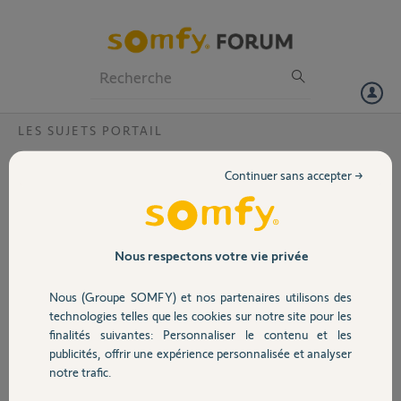
Particuliers
Professionnels
Forum
LES SUJETS PORTAIL
Volet
Problème Elixo 3s io et kit de connectivité
Continuer sans accepter →
Bonjour à tous,
Portail
Je sollicite votre aide car je m'arrache les cheveux.
Je n'arrive pas à faire fonctionner mon portail avec le kit de
connectivité reçu ce jour. J'ai suivi scrupuleusement la procédure,
Garage
Nous respectons votre vie privée
l'appli tahoma détecte mon moteur mais quand je clique sur ouvrir ou
fermer il ne se passe rien.
Nous (Groupe SOMFY) et nos partenaires utilisons des
Mon moteur fonctionne pourtant bien (programmé en automatique)
Sécurité
technologies telles que les cookies sur notre site pour les
avec toutes mes keygo io. Et mon visiophone. Aurais-je zappé un
finalités suivantes: Personnaliser le contenu et les
truc ?
publicités, offrir une expérience personnalisée et analyser
Domotique
notre trafic.
Merci,