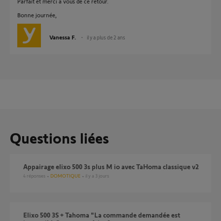
Parfait et merci à vous de ce retour.
Bonne journée,
Vanessa F.
il y a plus de 2 ans
Questions liées
Appairage elixo 500 3s plus M io avec TaHoma classique v2
4
réponses
DOMOTIQUE
il y a 3 jours
Elixo 500 3S + Tahoma "La commande demandée est