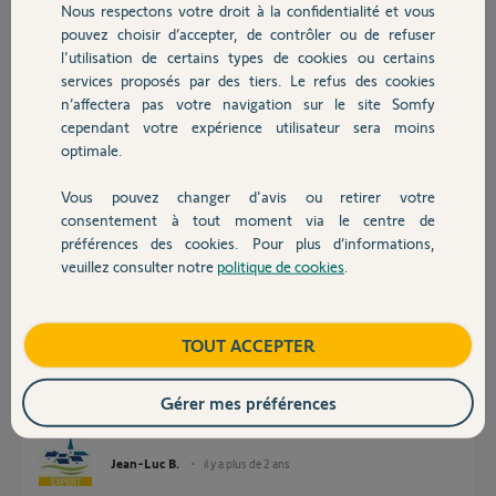
Nous respectons votre droit à la confidentialité et vous
Chauffage
BD
pouvez choisir d’accepter, de contrôler ou de refuser
l'utilisation de certains types de cookies ou certains
Merci,
services proposés par des tiers. Le refus des cookies
Autres produits
n’affectera pas votre navigation sur le site Somfy
Benoit D.
cependant votre expérience utilisateur sera moins
il y a plus de 2 ans
optimale.
Vous pouvez changer d'avis ou retirer votre
Devis avec un pro
Réponses
consentement à tout moment via le centre de
préférences des cookies. Pour plus d’informations,
veuillez consulter notre
politique de cookies
.
Contact
Bonjour
Ce problème a déjà été remonté. Il faut attendre le retour de Somfy sur
Boutique
TOUT ACCEPTER
ce sujet.
Essayez tout de même de faire une synchronisation du TaHoma avec le
serveur.
Gérer mes préférences
Bonne journée !
Jean-Luc B.
il y a plus de 2 ans