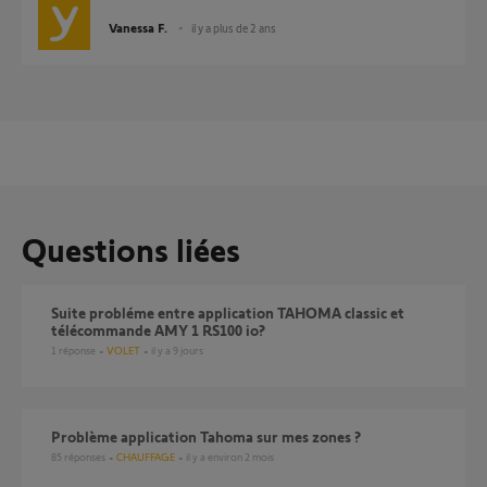
Vanessa F.
il y a plus de 2 ans
Questions liées
Suite probléme entre application TAHOMA classic et
télécommande AMY 1 RS100 io?
1
réponse
VOLET
il y a 9 jours
Problème application Tahoma sur mes zones ?
85
réponses
CHAUFFAGE
il y a environ 2 mois