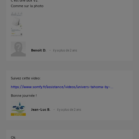
C'est une box V2.
Comme sur la photo
Benoit D.
il y a plus de 2 ans
Suivez cette video:
https://www.somfy.fr/assistance/videos/univers-tahoma-by-...
Bonne journée !
Jean-Luc B.
il y a plus de 2 ans
Ok