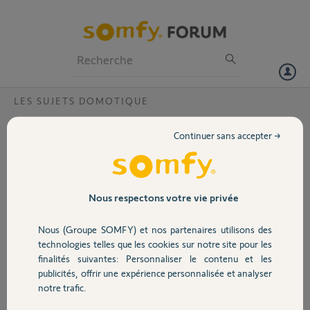
Particuliers
Professionnels
Forum
LES SUJETS DOMOTIQUE
Volet
probléme tahoma suite à la mise à jour des
Continuer sans accepter →
serveurs du 28 novembre
Portail
Bonjour,
suite à la mise à jour des serveurs du 28 novembre, je n'ai plus aucun
Garage
automatisme qui fonctionne.
Nous respectons votre vie privée
l'ouverture automatique des volets programmés à 8h, rien ne se
passe.
Nous (Groupe SOMFY) et nos partenaires utilisons des
Sécurité
Les smarts ne fonctionne pas non plus pourtant les conditions sont
technologies telles que les cookies sur notre site pour les
bien remplis. mais la tahoma ne donne pas les ordres d'ouverture ou
finalités suivantes: Personnaliser le contenu et les
de fermeture.
publicités, offrir une expérience personnalisée et analyser
Domotique
j'ai rebouté ma box, mais ça ne change rien.
notre trafic.
Pourriez-vous m'aider?
Cordialement