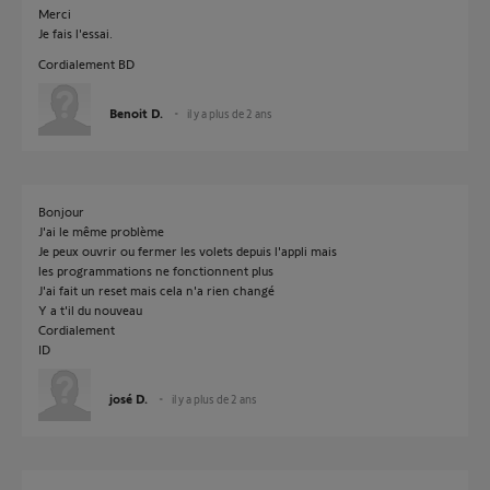
Merci
Je fais l'essai.
Cordialement BD
Benoit D.
il y a plus de 2 ans
Bonjour
J'ai le même problème
Je peux ouvrir ou fermer les volets depuis l'appli mais
les programmations ne fonctionnent plus
J'ai fait un reset mais cela n'a rien changé
Y a t'il du nouveau
Cordialement
ID
josé D.
il y a plus de 2 ans