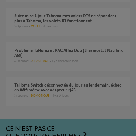
suite mise à jour Tahoma mes volets RTS ne répondent
plus à Tahoma, les volets IO fonctionnent
5
réponses
VOLET
il y a 4 mois
Problème TaHoma et PAC Alfea Duo (thermostat Navilink
A59)
49
réponses
CHAUFFAGE
il y a environ un mois
TaHoma Switch déconnectée du jour au lendemain, échec
en Wifi même avec adapteur rj45
3
réponses
DOMOTIQUE
il y a 14 jours
CE N'EST PAS CE
QUE VOUS RECHERCHEZ