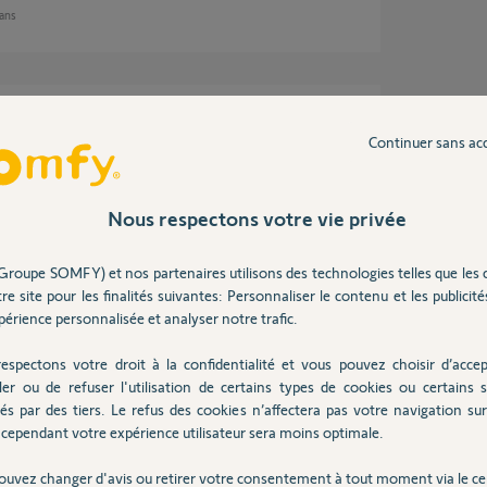
 ans
Continuer sans ac
e dire exactement ce qu'il se passe si le
Nous respectons votre vie privée
Groupe SOMFY) et nos partenaires utilisons des technologies telles que les 
 ans
re site pour les finalités suivantes: Personnaliser le contenu et les publicités
érience personnalisée et analyser notre trafic.
espectons votre droit à la confidentialité et vous pouvez choisir d’accep
ler ou de refuser l'utilisation de certains types de cookies ou certains s
je n’arrive pas à supprimer mes anciens
és par des tiers. Le refus des cookies n’affectera pas votre navigation sur 
rimer l’équipement). Ce qui fais que j’ai 14
cependant votre expérience utilisateur sera moins optimale.
e pas. Je n’ose pas trop toucher de peur de
.
ouvez changer d'avis ou retirer votre consentement à tout moment via le ce