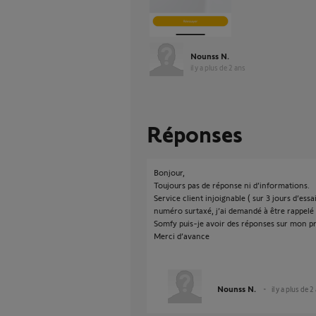
Nounss N.
il y a plus de 2 ans
Réponses
Bonjour,
Toujours pas de réponse ni d’informations.
Service client injoignable ( sur 3 jours d’ess
numéro surtaxé, j’ai demandé à être rappelé 
Somfy puis-je avoir des réponses sur mon p
Merci d’avance
Nounss N.
il y a plus de 2