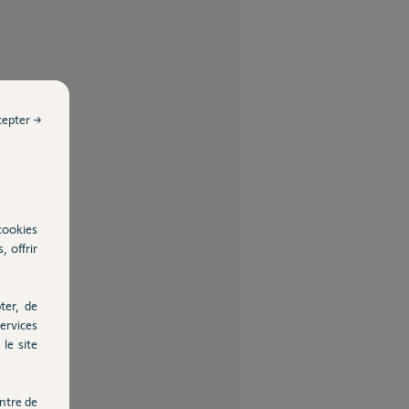
cepter →
cookies
, offrir
ter, de
ervices
le site
ntre de