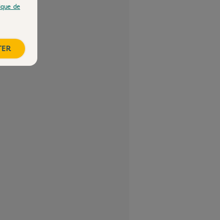
tique de
TER