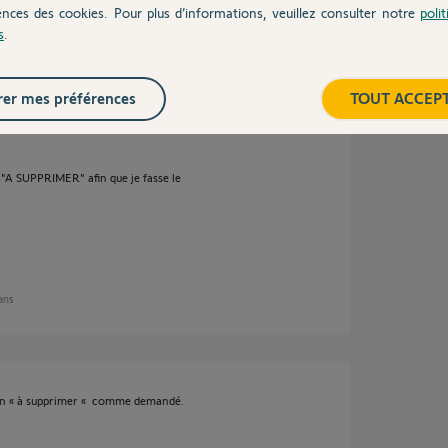
ences des cookies. Pour plus d’informations, veuillez consulter notre
poli
s
.
 ans
er mes préférences
TOUT ACCEP
A SUPPRIMER" afin que je fasse le
 ans
 en « à supprimer « comme demandé.