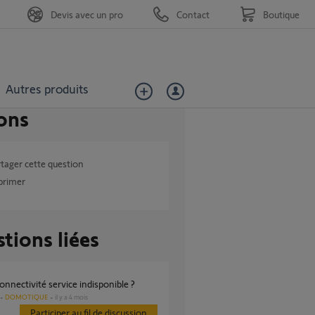
Devis avec un pro
Contact
Boutique
Autres produits
ons
tager cette question
primer
tions liées
 connectivité service indisponible ?
DOMOTIQUE
il y a 4 mois
Participer au fil de discussion