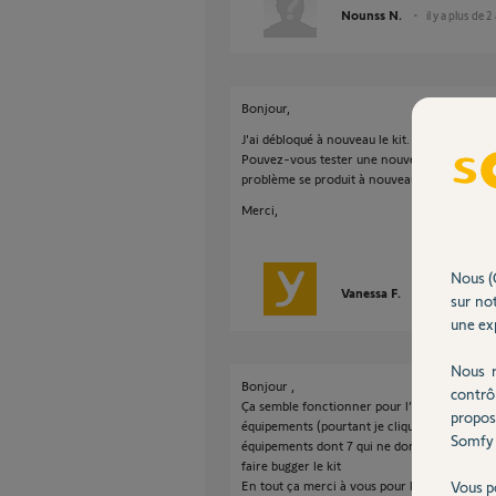
Nounss N.
il y a plus de 2
Bonjour,
J'ai débloqué à nouveau le kit.
Pouvez-vous tester une nouvelle fois svp et m
problème se produit à nouveau?
Merci,
Nous (
Vanessa F.
il y a plus de 2
sur not
une exp
Nous r
Bonjour ,
contrô
Ça semble fonctionner pour l’instant , mais 
propos
équipements (pourtant je clique bien sur supp
Somfy 
équipements dont 7 qui ne donc ne fonctionn
faire bugger le kit
En tout ça merci à vous pour l’aide apportée
Vous p