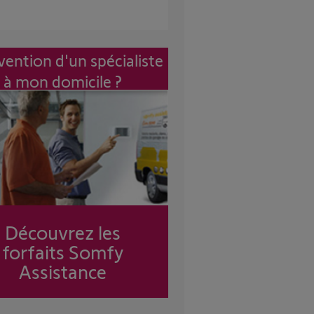
vention d'un spécialiste
à mon domicile ?
Découvrez les
forfaits Somfy
Assistance