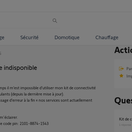
ge
Sécurité
Domotique
Chauffage
Acti
S
e indisponible
Par
Im
ps il m’est impossible d’utiliser mon kit de connectivité
lants (depuis la dernière mise à jour).
Ques
ssage d’erreur à la fin « nos services sont actuellement
m'éclairer.
Kit de
le code pin: 2101-8874-1543
1
réponse