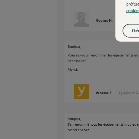
préfér
cookie
Nounss N.
il y a plus de 2
Gér
Bonjour,
Pouvez-vous renommer les équipements en "
nécessaire?
Merci,
Vanessa F.
il y a plus de 2
Bonjour,
J’ai renommé tous les équipements inutiles
Merci encore