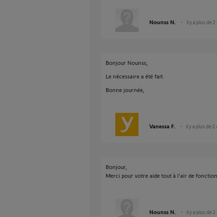
Nounss N.
il y a plus de 2
Bonjour Nounss,
Le nécessaire a été fait.
Bonne journée,
Vanessa F.
il y a plus de 2
Bonjour,
Merci pour votre aide tout à l’air de fonctio
Nounss N.
il y a plus de 2