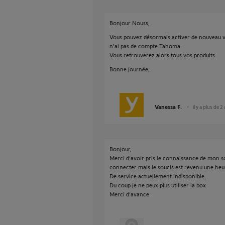
Bonjour Nouss,
Vous pouvez désormais activer de nouveau vo
n'ai pas de compte Tahoma.
Vous retrouverez alors tous vos produits.
Bonne journée,
Vanessa F.
il y a plus de 2
Bonjour,
Merci d’avoir pris le connaissance de mon s
connecter mais le soucis est revenu une he
De service actuellement indisponible.
Du coup je ne peux plus utiliser la box
Merci d’avance.