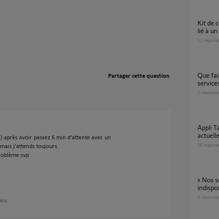
Kit de connectivité: problème de connexion
lié à un
12
répons
Que faire lorsque Tahoma affiche "Nos
Partager cette question
service
5
réponse
Appli Tahoma : Nos services sont
actuell
ai) après avoir passez 6 min d’attente avec un
16
répons
mais j’attends toujours.
roblème svp
« Nos s
indispo
2
réponse
 ans