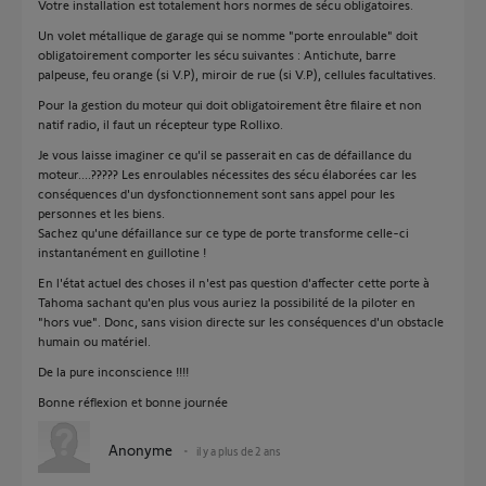
Votre installation est totalement hors normes de sécu obligatoires.
Un volet métallique de garage qui se nomme "porte enroulable" doit
obligatoirement comporter les sécu suivantes : Antichute, barre
palpeuse, feu orange (si V.P), miroir de rue (si V.P), cellules facultatives.
Pour la gestion du moteur qui doit obligatoirement être filaire et non
natif radio, il faut un récepteur type Rollixo.
Je vous laisse imaginer ce qu'il se passerait en cas de défaillance du
moteur....????? Les enroulables nécessites des sécu élaborées car les
conséquences d'un dysfonctionnement sont sans appel pour les
personnes et les biens.
Sachez qu'une défaillance sur ce type de porte transforme celle-ci
instantanément en guillotine !
En l'état actuel des choses il n'est pas question d'affecter cette porte à
Tahoma sachant qu'en plus vous auriez la possibilité de la piloter en
"hors vue". Donc, sans vision directe sur les conséquences d'un obstacle
humain ou matériel.
De la pure inconscience !!!!
Bonne réflexion et bonne journée
Anonyme
il y a plus de 2 ans