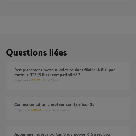
Questions liées
Remplacement moteur volet roulant filaire (4 fils) par
moteur RTS (3 fils) : compatibilité ?
4
réponses
VOLET
il y a 11 jours
Connexion tahoma moteur somfy elixor 3s
1
réponse
GARAGE
il y a environ 2 mois
Appairage moteur portail Slidymoove RTS avec box