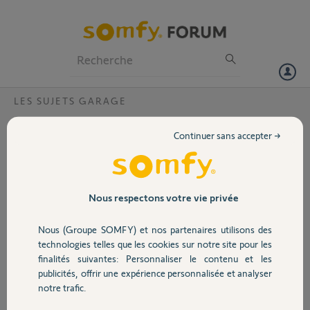
Particuliers
Professionnels
Forum
LES SUJETS GARAGE
Volet
Moteur Vectran CSI RTS et Tahoma ?
Continuer sans accepter →
Bonjour à tous ,
Portail
Un pro vient de m'installer un moteur pour ma porte de garage
Vectran Csi RTS .
celui ci m'annonce que je peux le connecter a ma box Tahoma avec la
Garage
Nous respectons votre vie privée
télécommande relai .
impossible d'y arriver .
Nous (Groupe SOMFY) et nos partenaires utilisons des
Je précise que le moteur est relié en direct sans boitier de gestion.*
Sécurité
technologies telles que les cookies sur notre site pour les
Par ailleurs je n'ai aucune idée de comment rajouter une
finalités suivantes: Personnaliser le contenu et les
télécommande supplémentaire...
publicités, offrir une expérience personnalisée et analyser
Domotique
notre trafic.
Merci d'avance pour vos avis éclairés.