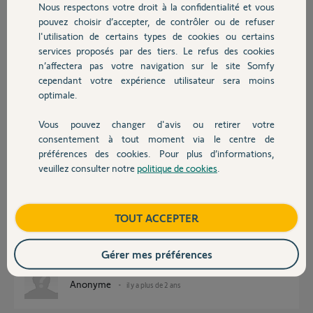
Thomas
Nous respectons votre droit à la confidentialité et vous
Chauffage
pouvez choisir d’accepter, de contrôler ou de refuser
l'utilisation de certains types de cookies ou certains
Thomas S.
il y a plus de 2 ans
services proposés par des tiers. Le refus des cookies
Autres produits
n’affectera pas votre navigation sur le site Somfy
Participer au fil de discussion
cependant votre expérience utilisateur sera moins
optimale.
Réponses
Vous pouvez changer d'avis ou retirer votre
Devis avec un pro
consentement à tout moment via le centre de
préférences des cookies. Pour plus d’informations,
veuillez consulter notre
politique de cookies
.
Là, il y a qqs chose qui ne colle pas ?
Contact
Un moteur de porte enroulable de garage doit obligatoirement être filaire
piloté par un récepteur déporté lui-même commandant une barre
palpeuse.
Boutique
TOUT ACCEPTER
pouvez-vous nous faire qqs photo de votre installation.
Gérer mes préférences
Bonne soirée
Anonyme
il y a plus de 2 ans