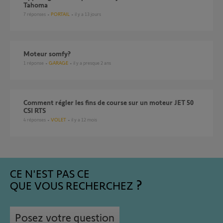
Tahoma
7
réponses
PORTAIL
il y a 13 jours
Moteur somfy?
1
réponse
GARAGE
il y a presque 2 ans
Comment régler les fins de course sur un moteur JET 50
CSI RTS
4
réponses
VOLET
il y a 12 mois
CE N'EST PAS CE
QUE VOUS RECHERCHEZ
Posez votre question