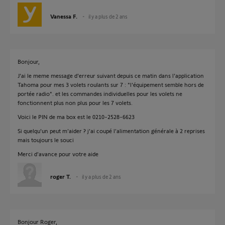
Vanessa F.
il y a plus de 2 ans
Bonjour,
J'ai le meme message d'erreur suivant depuis ce matin dans l'application
Tahoma pour mes 3 volets roulants sur 7 : "l'équipement semble hors de
portée radio". et les commandes individuelles pour les volets ne
fonctionnent plus non plus pour les 7 volets.
Voici le PIN de ma box est le 0210-2528-6623
Si quelqu'un peut m'aider ? j'ai coupé l'alimentation générale à 2 reprises
mais toujours le souci
Merci d'avance pour votre aide
roger T.
il y a plus de 2 ans
Bonjour Roger,