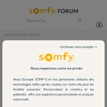
Particuliers
Professionnels
Forum
LES SUJETS VOLET
Volet
Perte de connexion radio volets roulants
Continuer sans accepter →
récurrents ?
Portail
Bonjour,
Le message d'erreur suivant s'est affiché du jour au lendemain dans
Garage
l'application Tahoma pour mes 4 volets roulants : "l'équipement
Nous respectons votre vie privée
semble hors de portée radio".
Nous (Groupe SOMFY) et nos partenaires utilisons des
Le PIN de ma box est le 1208-7878-9706
Sécurité
technologies telles que les cookies sur notre site pour les
finalités suivantes: Personnaliser le contenu et les
On m'a déjà dépanné pour ce problème mais ça n'a fonctionné de
publicités, offrir une expérience personnalisée et analyser
nouveau seulement pendant 5 jours. J'ai donc éloigné ma Tahoma de
Domotique
notre trafic.
ma box au maximum mais ça ne refonctionne pas.