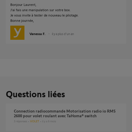
Bonjour Laurent,
J'ai fais une manipulation sur votre box.
Je vous invite à tester de nouveau le pilotage.
Bonne journée,
Vanessa F.
il y a plus d'un an
Questions liées
Connection radiocommande Motorisation radio io RMS
2600 pour volet roulant avec TaHoma® switch
3
réponses
VOLET
il y a 6 mois