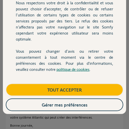
Pouvez vous svp m'aider à résoudre ce problème svp ?
Nous respectons votre droit à la confidentialité et vous
Chauffage
Avez-vous d'autres conseils pour que cela ne se reproduise plus svp ?
pouvez choisir d’accepter, de contrôler ou de refuser
l'utilisation de certains types de cookies ou certains
D'avance merci beaucoup pour votre aide.
services proposés par des tiers. Le refus des cookies
Autres produits
n’affectera pas votre navigation sur le site Somfy
Merci,
cependant votre expérience utilisateur sera moins
Jérémy
optimale.
Vous pouvez changer d'avis ou retirer votre
Jérémy M.
Devis avec un pro
consentement à tout moment via le centre de
il y a plus de 2 ans
préférences des cookies. Pour plus d’informations,
veuillez consulter notre
politique de cookies
.
Contact
Réponses
Boutique
TOUT ACCEPTER
Bonjour Jérémy,
Gérer mes préférences
Je vois que vos volets fonctionnent de nouveau.
Vous pouvez veiller également à ce qu'elle ne soit pas trop proche de
votre système Atlantic qui peut créer des interférences.
Bonne journée,