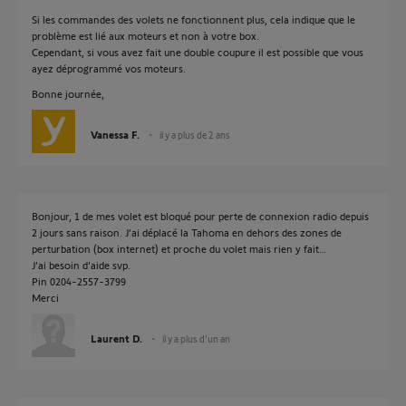
Si les commandes des volets ne fonctionnent plus, cela indique que le
problème est lié aux moteurs et non à votre box.
Cependant, si vous avez fait une double coupure il est possible que vous
ayez déprogrammé vos moteurs.
Bonne journée,
Vanessa F.
il y a plus de 2 ans
Bonjour, 1 de mes volet est bloqué pour perte de connexion radio depuis
2 jours sans raison. J’ai déplacé la Tahoma en dehors des zones de
perturbation (box internet) et proche du volet mais rien y fait…
J’ai besoin d’aide svp.
Pin 0204-2557-3799
Merci
Laurent D.
il y a plus d'un an