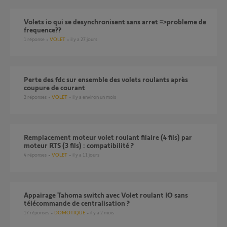
volets io qui se desynchronisent sans arret =>probleme de
frequence??
1
réponse
VOLET
il y a 27 jours
Perte des fdc sur ensemble des volets roulants après
coupure de courant
2
réponses
VOLET
il y a environ un mois
Remplacement moteur volet roulant filaire (4 fils) par
moteur RTS (3 fils) : compatibilité ?
4
réponses
VOLET
il y a 11 jours
Appairage Tahoma switch avec Volet roulant IO sans
télécommande de centralisation ?
17
réponses
DOMOTIQUE
il y a 2 mois