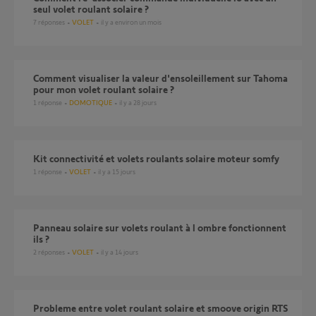
seul volet roulant solaire ?
7
réponses
VOLET
il y a environ un mois
Comment visualiser la valeur d'ensoleillement sur Tahoma
pour mon volet roulant solaire ?
1
réponse
DOMOTIQUE
il y a 28 jours
Kit connectivité et volets roulants solaire moteur somfy
1
réponse
VOLET
il y a 15 jours
Panneau solaire sur volets roulant à l ombre fonctionnent
ils ?
2
réponses
VOLET
il y a 14 jours
probleme entre volet roulant solaire et smoove origin RTS