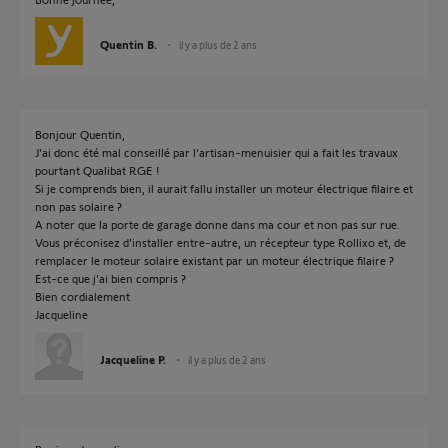
Quentin B.
il y a plus de 2 ans
Bonjour Quentin,
J'ai donc été mal conseillé par l'artisan-menuisier qui a fait les travaux
pourtant Qualibat RGE !
Si je comprends bien, il aurait fallu installer un moteur électrique filaire et
non pas solaire ?
A noter que la porte de garage donne dans ma cour et non pas sur rue.
Vous préconisez d'installer entre-autre, un récepteur type Rollixo et, de
remplacer le moteur solaire existant par un moteur électrique filaire ?
Est-ce que j'ai bien compris ?
Bien cordialement
Jacqueline
Jacqueline P.
il y a plus de 2 ans