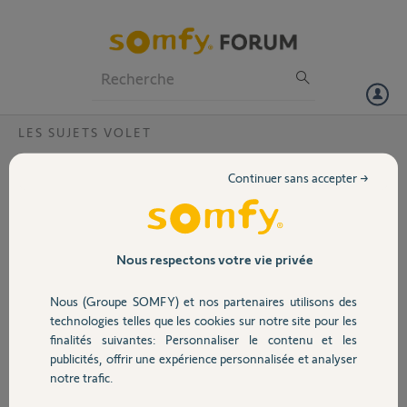
Particuliers
Professionnels
Forum
LES SUJETS VOLET
Volet
Volet solaire roulant descente en saccade ?
Continuer sans accepter →
Bonjour,
Portail
Bonjour depuis 3 jours l'un de mes volets roulants SOLAIRE descend
par saccades mais remonte normalement !
Dans la journée ce problème à l'air de disparaitre ???
Garage
Nous respectons votre vie privée
J'ai vérifié avec mes 2 autres télécommandes le problème reste le
même !
Nous (Groupe SOMFY) et nos partenaires utilisons des
il a été posé en octobre 2023.
Sécurité
technologies telles que les cookies sur notre site pour les
Il mesure 2m75
finalités suivantes: Personnaliser le contenu et les
Je ne l'utilise pas plus de 3 fois par jour maximum !
publicités, offrir une expérience personnalisée et analyser
Merci pour votre réponse
Domotique
notre trafic.
Bien cordialement