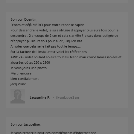
Bonjour Quentin,
D'ores et déjà MERCI pour votre réponse rapide.
Pour descendre le volet, je suis obligée d'appuyer plusieurs fois pour le
descendre : 2 a-coups de 2 cm et cela s'arrête ! je suis donc obligée de
réappuyer plusieurs fois pour aller jusqu'en bas
A noter que cela ne le fait pas tout le temps....
Sur la facture de l'installateur voici les références :
AR01745 volet roulant solaire tout alu blanc man coupé lames isolées et
ajourées côtes 220 x 2800
Je vous joins une photo
Merci encore
bien cordialement
jacqueline
Jacqueline P.
il y a plus de 2 ans
Bonjour Jacqueline,
Je vous remercie pour ces compléments d'informations.