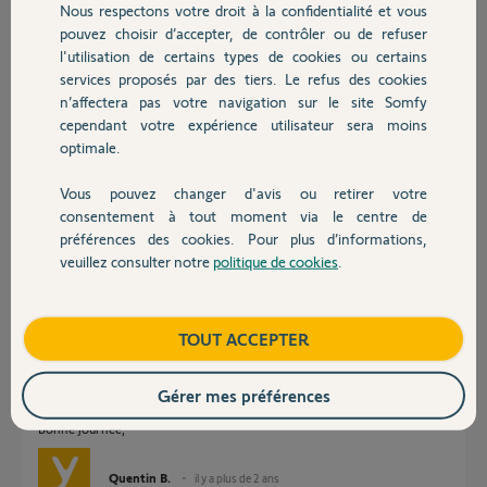
Merci,
Nous respectons votre droit à la confidentialité et vous
Chauffage
pouvez choisir d’accepter, de contrôler ou de refuser
l'utilisation de certains types de cookies ou certains
Jacqueline P.
services proposés par des tiers. Le refus des cookies
Autres produits
il y a plus de 2 ans
n’affectera pas votre navigation sur le site Somfy
Participer au fil de discussion
cependant votre expérience utilisateur sera moins
optimale.
Réponses
Vous pouvez changer d'avis ou retirer votre
Devis avec un pro
consentement à tout moment via le centre de
préférences des cookies. Pour plus d’informations,
veuillez consulter notre
politique de cookies
.
Bonjour Jacqueline,
Contact
Quel est le modèle de votre motorisation ?
Lors de la descente, êtes-vous obligées d'appuyer plusieurs fois pour le
Boutique
TOUT ACCEPTER
descendre ou le moteur bien qu'en s'arrêtant, repart tout seul sans une
manipulation de votre part ?
Gérer mes préférences
Avez-vous des photos de l'installation ?
Bonne journée,
Quentin B.
il y a plus de 2 ans