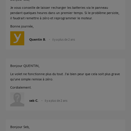
Je vous conseille de laisser recharger les batteries via le panneau
pendant quelques heures dans un premier temps. Si le problème persiste,
il faudrait remettre à zéro et reprogrammer le moteur.
Bonne journée,
Quentin B.
il y a plus de 2 ans
Bonjour QUENTIN,
Le volet ne fonctionne plus du tout. J'ai bien peur que cela soit plus grave
qu'une simple remise à zéro.
Cordialement.
seb C.
il y a plus de 2 ans
Bonjour Seb,