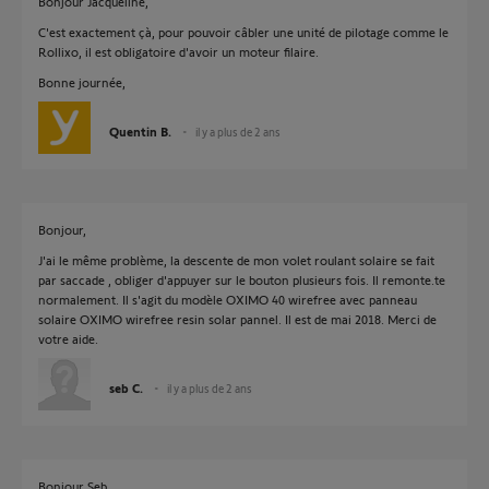
Bonjour Jacqueline,
C'est exactement çà, pour pouvoir câbler une unité de pilotage comme le
Rollixo, il est obligatoire d'avoir un moteur filaire.
Bonne journée,
Quentin B.
il y a plus de 2 ans
Bonjour,
J'ai le même problème, la descente de mon volet roulant solaire se fait
par saccade , obliger d'appuyer sur le bouton plusieurs fois. Il remonte.te
normalement. Il s'agit du modèle OXIMO 40 wirefree avec panneau
solaire OXIMO wirefree resin solar pannel. Il est de mai 2018. Merci de
votre aide.
seb C.
il y a plus de 2 ans
Bonjour Seb,