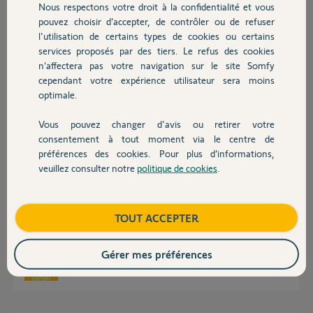
Nous respectons votre droit à la confidentialité et vous
Est-ce que quelqu’un a déjà eu ce problème et a réussi à le résoudre?
Chauffage
pouvez choisir d’accepter, de contrôler ou de refuser
Vous aurez ma reconnaissance éternelle ;)
l'utilisation de certains types de cookies ou certains
Merci beaucoup.
services proposés par des tiers. Le refus des cookies
Autres produits
n’affectera pas votre navigation sur le site Somfy
Cindy
cependant votre expérience utilisateur sera moins
il y a plus de 2 ans
optimale.
Participer au fil de discussion
Vous pouvez changer d'avis ou retirer votre
Devis avec un pro
consentement à tout moment via le centre de
préférences des cookies. Pour plus d’informations,
Réponses
veuillez consulter notre
politique de cookies
.
Contact
Bonjour Cindy
Boutique
TOUT ACCEPTER
Voulez-vous dire que la télécommande de la cuisine pilote le volet de la
cuisine et celui de la salle de bain ?
Gérer mes préférences
Jean-Luc B.
il y a plus de 2 ans