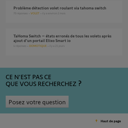
Problème détection volet roulant via tahoma switch
70
réponses
VOLET
il y a environ 2 mois
TaHoma Switch – états erronés de tous les volets après
ajout d’un portail Elixo Smart io
4
réponses
DOMOTIQUE
il y a 21 jours
CE N'EST PAS CE
QUE VOUS RECHERCHEZ
Posez votre question
Haut de page