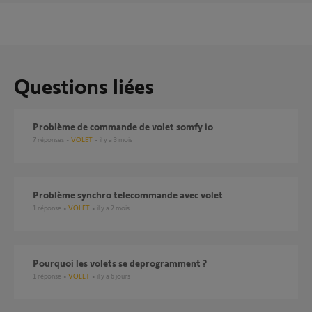
Questions liées
Problème de commande de volet somfy io
7
réponses
VOLET
il y a 3 mois
Problème synchro telecommande avec volet
1
réponse
VOLET
il y a 2 mois
pourquoi les volets se deprogramment ?
1
réponse
VOLET
il y a 6 jours