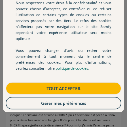
Nous respectons votre droit à la confidentialité et vous
Chauffage
Participer au fil de discussion
pouvez choisir d’accepter, de contrôler ou de refuser
l'utilisation de certains types de cookies ou certains
services proposés par des tiers. Le refus des cookies
Autres produits
n’affectera pas votre navigation sur le site Somfy
Réponses
cependant votre expérience utilisateur sera moins
optimale.
Bonjour Giovanni
Vous pouvez changer d'avis ou retirer votre
Devis avec un pro
consentement à tout moment via le centre de
Non il n'y a pas d'information car l'alarme ne c'est pas déclenchée au
sens propre. (Sirène activée)
préférences des cookies. Pour plus d’informations,
veuillez consulter notre
politique de cookies
.
Contact
JACKY M.
il y a plus de 2 ans
Boutique
TOUT ACCEPTER
Bonjour,
Gérer mes préférences
généralement, sur l'alarme Somfy lorsqu'on active l'alarme, dans le
journal, on peut vérifiier : intel a activé l'alarme à 8h00; or, le message
indique : christiane est arrivée à 8h00 ?, puis Christiane est partie à 8h04
puis, a désactivé avec son badge à 8h05 puis , Christiane est arrivée à
8h05 !!!! que signifie cette divergence ? Pour info, j'ai mis l'alarme par le