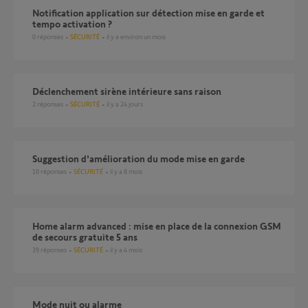
Notification application sur détection mise en garde et
tempo activation ?
0
réponses
SÉCURITÉ
il y a environ un mois
Déclenchement sirène intérieure sans raison
2
réponses
SÉCURITÉ
il y a 24 jours
Suggestion d'amélioration du mode mise en garde
10
réponses
SÉCURITÉ
il y a 8 mois
Home alarm advanced : mise en place de la connexion GSM
de secours gratuite 5 ans
39
réponses
SÉCURITÉ
il y a 4 mois
Mode nuit ou alarme