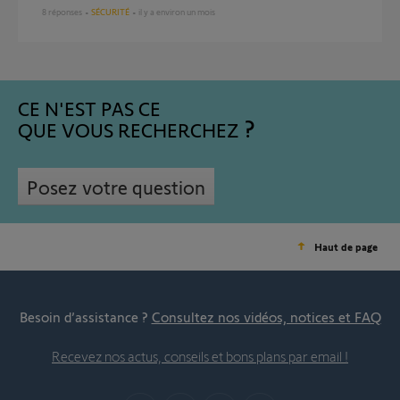
8
réponses
SÉCURITÉ
il y a environ un mois
CE N'EST PAS CE
QUE VOUS RECHERCHEZ
Posez votre question
Haut de page
Besoin d’assistance ?
Consultez nos vidéos, notices et FAQ
Recevez nos actus, conseils et bons plans par email !