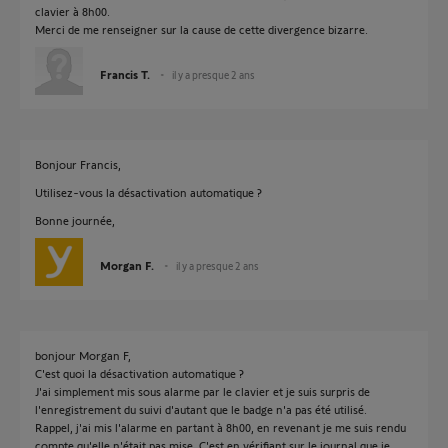
clavier à 8h00.
Merci de me renseigner sur la cause de cette divergence bizarre.
Francis T.
il y a presque 2 ans
Bonjour Francis,
Utilisez-vous la désactivation automatique ?
Bonne journée,
Morgan F.
il y a presque 2 ans
bonjour Morgan F,
C'est quoi la désactivation automatique ?
J'ai simplement mis sous alarme par le clavier et je suis surpris de
l'enregistrement du suivi d'autant que le badge n'a pas été utilisé.
Rappel, j'ai mis l'alarme en partant à 8h00, en revenant je me suis rendu
compte qu'elle n'était pas mise. C'est en vérifiant sur le journal que je