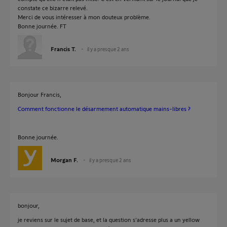
constate ce bizarre relevé.
Merci de vous intéresser à mon douteux problème.
Bonne journée. FT
Francis T.
il y a presque 2 ans
Bonjour Francis,
Comment fonctionne le désarmement automatique mains-libres ?
Bonne journée.
Morgan F.
il y a presque 2 ans
bonjour,
je reviens sur le sujet de base, et la question s'adresse plus a un yellow