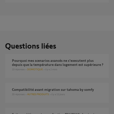
Questions liées
Pourquoi mes scenarios avancés ne s'executent plus
depuis que la température dans logement est supérieure ?
10
réponses
DOMOTIQUE
il y a 2 mois
compatibilité avant migration sur tahoma by somfy
20
réponses
AUTRES PRODUITS
il y a 12 jours