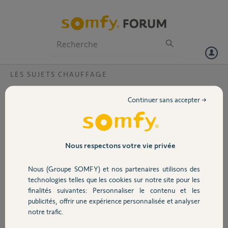
Particuliers
Professionnels
Forum
LES SUJETS CHAUFFAGE
Volet
Tahoma By Somfy : scénarios avancés ne
Continuer sans accepter →
s’exécutent plus ?
Portail
Bonjour,
Depuis quelques jours
Garage
mes scénarios avancés
Nous respectons votre vie privée
ne s’exécutent plus !
J'ai tout fait,
Nous (Groupe SOMFY) et nos partenaires utilisons des
Sécurité
effacer/recréer les
technologies telles que les cookies sur notre site pour les
scénarios,
finalités suivantes: Personnaliser le contenu et les
activer/désactiver les
publicités, offrir une expérience personnalisée et analyser
Domotique
scénarios, rien n'y fait...
notre trafic.
Est-ce que des dysfonctionnements Somfy sont répertoriés sur ces
aspects en ce moment ???