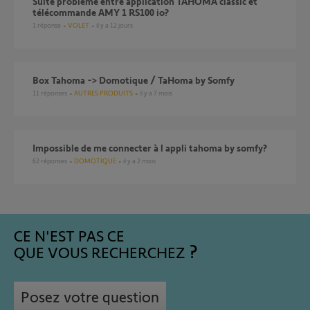
Suite probléme entre application TAHOMA classic et
télécommande AMY 1 RS100 io?
1
réponse
VOLET
il y a 12 jours
Box Tahoma -> Domotique / TaHoma by Somfy
11
réponses
AUTRES PRODUITS
il y a 7 mois
Impossible de me connecter à l appli tahoma by somfy?
62
réponses
DOMOTIQUE
il y a 2 mois
CE N'EST PAS CE
QUE VOUS RECHERCHEZ
Posez votre question