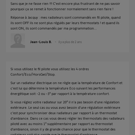
Sans que je ne fasse rien !!! C'est encore plus frustrant de ne pas savoir
pourquoi ça se remet à fonctionner normalement sans rien faire !
Réponse à Jacquy : mes radiateurs sont commandés en fil pilote, quand
ils sont OFF ils ne sont plus régulés par leurs thermostats ! et quand ils
sont ON, ils sont commandés par ma programmation...
Jean-Louis B.
il y a plus de 2 ans
Si vous utilisez le fil pilote vous utilisez les 4 ordres
Confort/Eco/HorsGel/Stop.
Sur un radiateur électrique on ne règle que la température de Confort et
c'est lui qui détermine la température Eco suivant les performances
énergétique soit -2 ou -3° par rapport à la température confort.
Si vous réglez votre radiateur sur 20° il n'a pas besoin d'une régulation
extérieure. Le seul cas ou vous avez besoin d'une régulation extérieure
c'est pour synchroniser deux radiateurs par rapport à un thermostat
d'ambiance. Dans ce cas vous devez régler les thermostats des radiateurs
piloté avec au moins 1° supplémentaire par rapport au thermostat
d'ambiance, sinon il y de grande chance pour que le thermostat des
radiateurs soit plus rapide que le thermostat d'ambiance.