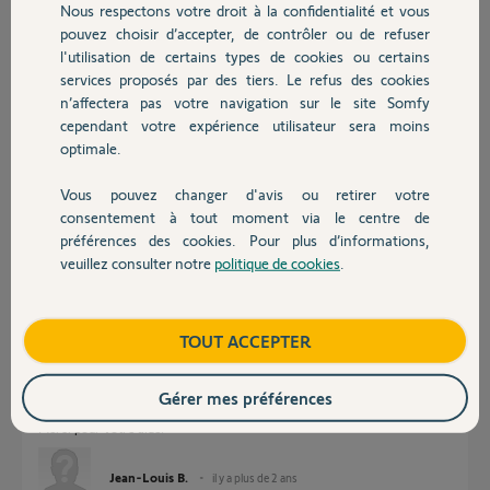
Nous respectons votre droit à la confidentialité et vous
Chauffage
PS : les scénarios planifiés s'exécutent correctement par contre !
pouvez choisir d’accepter, de contrôler ou de refuser
Merci,
l'utilisation de certains types de cookies ou certains
services proposés par des tiers. Le refus des cookies
Autres produits
Jean-Louis B.
n’affectera pas votre navigation sur le site Somfy
il y a plus de 2 ans
cependant votre expérience utilisateur sera moins
optimale.
Réponses
Vous pouvez changer d'avis ou retirer votre
Devis avec un pro
consentement à tout moment via le centre de
préférences des cookies. Pour plus d’informations,
veuillez consulter notre
politique de cookies
.
Précision importante : les commandes des dispositifs sont bonnes, car
Contact
avec un scénario programmé ça fonctionne très bien, mon radiateur
passe bien en confort (et s'arrête bien via un scénario). De plus, les
températures affichées par mes thermomètres sont bonnes. Donc toute
Boutique
TOUT ACCEPTER
la technique est bonne, c'est juste "programmatique" et notamment sur
le scénario "avancé" sur une condition de température que le scénario
ne s'exécute plus !
Gérer mes préférences
Scénario qui fonctionnait la semaine dernière !!!
Merci pour votre aide.
Jean-Louis B.
il y a plus de 2 ans