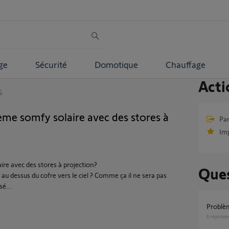
ge
Sécurité
Domotique
Chauffage
Acti
S
ème somfy solaire avec des stores à
Par
Im
ire avec des stores à projection?
Ques
re au dessus du cofre vers le ciel ? Comme ça il ne sera pas
sé...
Probl
6
réponse