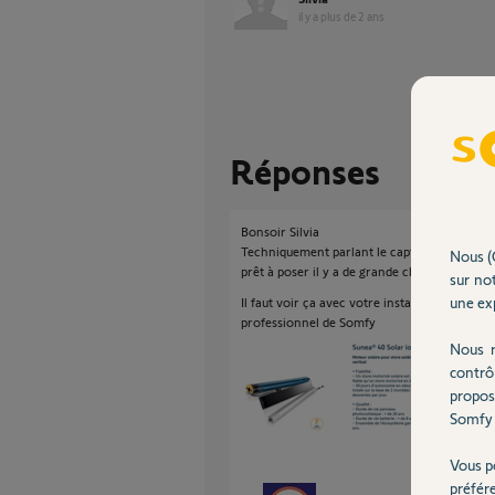
il y a plus de 2 ans
Réponses
Bonsoir Silvia
Techniquement parlant le capteur est indé
Nous (
prêt à poser il y a de grande chance pour qu'i
sur not
une exp
Il faut voir ça avec votre installateur. C'est 
professionnel de Somfy
Nous r
contrô
propos
Somfy 
Vous p
préfér