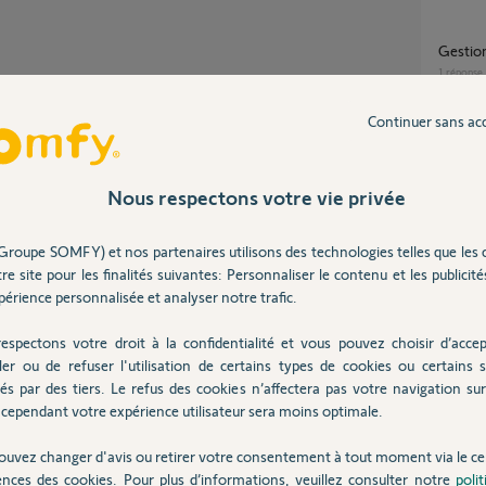
Gesti
1
réponse
Partager cette question
Participer au fil de discussion
Continuer sans ac
Nouvel appareil capteur solaire et
thempé
7
réponse
Nous respectons votre vie privée
pendant, mais si vous commandez un ensemble
Groupe SOMFY) et nos partenaires utilisons des technologies telles que les 
compat
l soit sur le devant.
re site pour les finalités suivantes: Personnaliser le contenu et les publicités
4
réponse
érience personnalisée et analyser notre trafic.
à lui de faire la demande auprès du service
espectons votre droit à la confidentialité et vous pouvez choisir d’accep
Volet 
ler ou de refuser l'utilisation de certains types de cookies ou certains s
és par des tiers. Le refus des cookies n’affectera pas votre navigation sur 
3
réponse
cependant votre expérience utilisateur sera moins optimale.
ouvez changer d'avis ou retirer votre consentement à tout moment via le ce
ences des cookies. Pour plus d’informations, veuillez consulter notre
poli