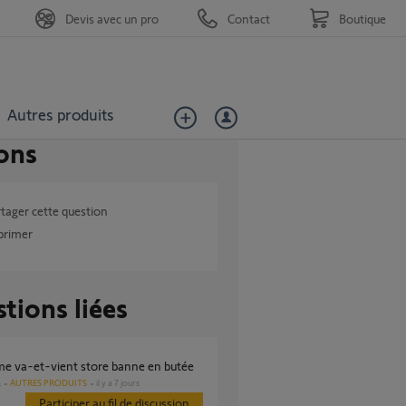
Devis avec un pro
Contact
Boutique
Autres produits
ons
tager cette question
primer
tions liées
ème va-et-vient store banne en butée
AUTRES PRODUITS
il y a 7 jours
s
Participer au fil de discussion