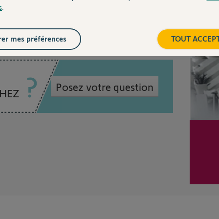
s
.
 ans
Inter
er mes préférences
TOUT ACCEP
Posez votre question
CHEZ