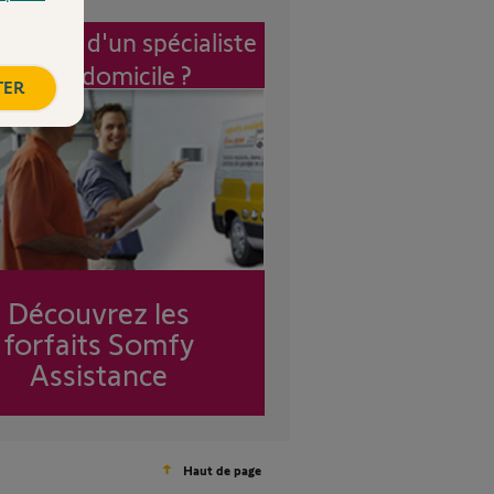
vention d'un spécialiste
à mon domicile ?
TER
Découvrez les
forfaits Somfy
Assistance
Haut de page