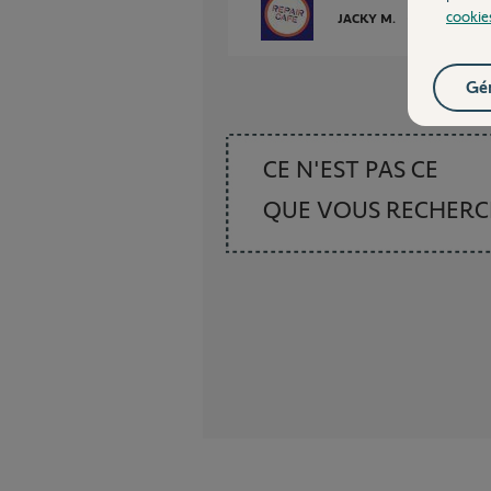
cookie
JACKY M.
il y a plus de 2
Gér
CE N'EST PAS CE
QUE VOUS RECHER