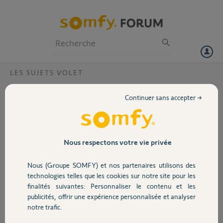
Particuliers
Professionnels
Forum
LES SUJETS VOLET
Volet
Rattachement box Tahoma Switch
Continuer sans accepter →
Bonjour,
Portail
Je viens d’emmenager dans une nouvelle maison et j’ai récupéré la
box tahoma switch, malheureusement elle est déjà associé à l’ancien
propriétaire comment puis-je faire ?
Garage
Nous respectons votre vie privée
Voici le Pin :
2009-9908-1197
Nous (Groupe SOMFY) et nos partenaires utilisons des
Merci pour vos retours
Sécurité
technologies telles que les cookies sur notre site pour les
finalités suivantes: Personnaliser le contenu et les
SOPHIE B.
publicités, offrir une expérience personnalisée et analyser
Domotique
il y a plus de 2 ans
notre trafic.
Participer au fil de discussion