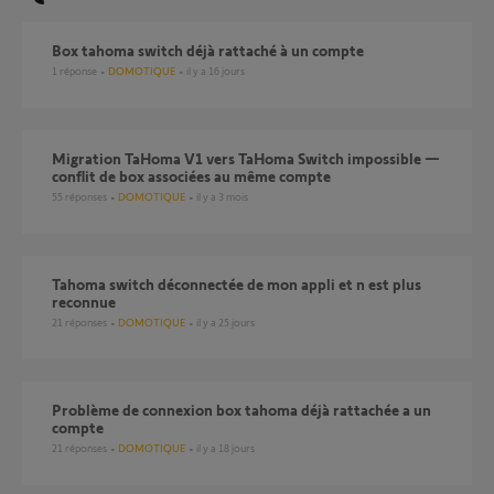
Box tahoma switch déjà rattaché à un compte
1
réponse
DOMOTIQUE
il y a 16 jours
Migration TaHoma V1 vers TaHoma Switch impossible —
conflit de box associées au même compte
55
réponses
DOMOTIQUE
il y a 3 mois
Tahoma switch déconnectée de mon appli et n est plus
reconnue
21
réponses
DOMOTIQUE
il y a 25 jours
Problème de connexion box tahoma déjà rattachée a un
compte
21
réponses
DOMOTIQUE
il y a 18 jours