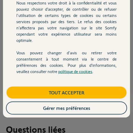
Nous respectons votre droit à la confidentialité et vous
Chauffage
pouvez choisir d’accepter, de contrôler ou de refuser
l'utilisation de certains types de cookies ou certains
Réponses
services proposés par des tiers. Le refus des cookies
Autres produits
n’affectera pas votre navigation sur le site Somfy
cependant votre expérience utilisateur sera moins
Bonjour Sophie,
optimale.
Le nécessaire a été fait.
Vous pouvez changer d'avis ou retirer votre
Bonne journée,
Devis avec un pro
consentement à tout moment via le centre de
préférences des cookies. Pour plus d’informations,
Gaëlle B.
il y a plus de 2 ans
veuillez consulter notre
politique de cookies
.
Contact
Boutique
TOUT ACCEPTER
Gérer mes préférences
Questions liées