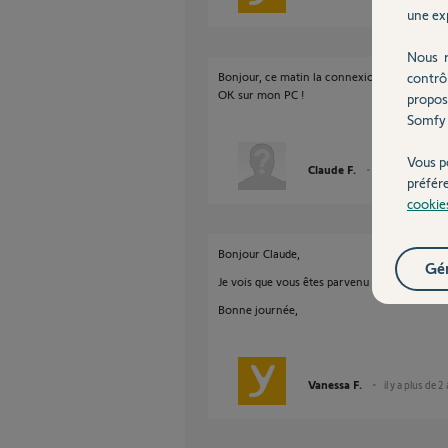
une exp
Nous r
contrô
Bonjour, ce matin la connexion indique "mot 
OK sur mon PC !
propos
Somfy 
Vous p
Claude F.
il y a plus de 2 
préfér
cookie
Bonjour Claude,
Gér
Je vois que vous êtes parvenu à vous connect
Bonne journée,
Vanessa F.
il y a plus de 2