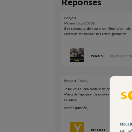
Réponses
Bonjour
Moteur Elixo 500 3S
Il se connecte bien sur mon téléphone mais r
Merci de me donner des renseignements
Pascal V.
il y a plus de 2 a
Bonjour Pascal,
Je ne vois aucun moteur de portail appairé s
Merci de l'appairer de nouveau et d'essayé de l
se passe.
Bonne journée,
Nous (
sur not
Vanessa F.
il y a plus de 2