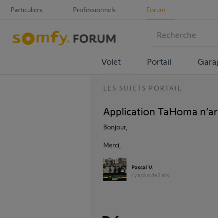
Particuliers
Professionnels
Forum
Volet
Portail
Gara
LES SUJETS PORTAIL
Application TaHoma n’arr
Bonjour,
Merci,
Pascal V.
il y a plus de 2 ans