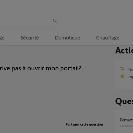
ge
Sécurité
Domotique
Chauffage
Acti
ive pas à ouvrir mon portail?
Par
Im
Ques
Fermet
Partager cette question
1
réponse