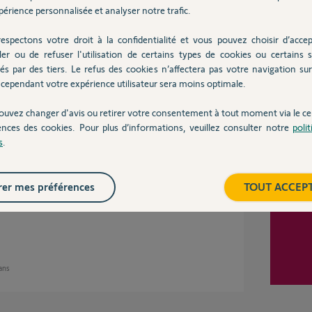
érience personnalisée et analyser notre trafic.
espectons votre droit à la confidentialité et vous pouvez choisir d’accep
Inter
ler ou de refuser l'utilisation de certains types de cookies ou certains s
de passe iou nom utilisateur incorrect", mais
és par des tiers. Le refus des cookies n’affectera pas votre navigation sur 
cependant votre expérience utilisateur sera moins optimale.
ouvez changer d'avis ou retirer votre consentement à tout moment via le ce
ans
ences des cookies. Pour plus d’informations, veuillez consulter notre
poli
s
.
er mes préférences
TOUT ACCEP
er sur votre application.
 ans