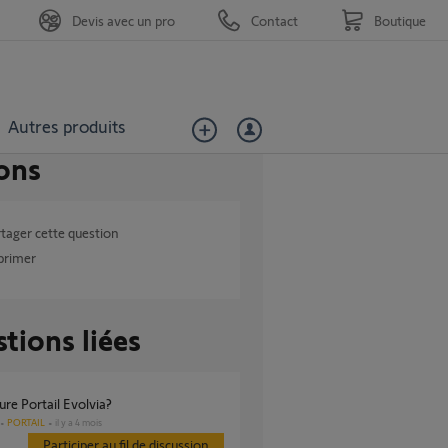
Devis avec un pro
Contact
Boutique
Autres produits
ons
tager cette question
primer
tions liées
ure Portail Evolvia?
PORTAIL
il y a 4 mois
Participer au fil de discussion