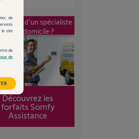
ter, de
vention d'un spécialiste
ervices
à mon domicile ?
le site
ntre de
tique de
TER
Découvrez les
forfaits Somfy
Assistance