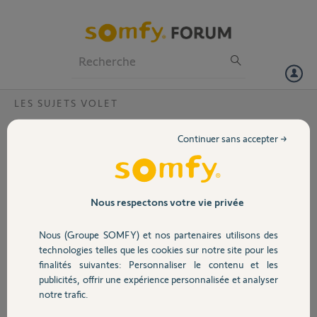
Particuliers
Professionnels
Forum
LES SUJETS VOLET
Volet
Volet roulant electrique (commande filaire)
Continuer sans accepter →
bloqué
Portail
Bonjour,
Mon moteur de volet roulant ne lève plus le volet, la descente est ok,
Garage
Nous respectons votre vie privée
mais la levée ne se fait plus.
Nous (Groupe SOMFY) et nos partenaires utilisons des
Volet fermé, j'actionne le bouton (filaire) vers le haut, rien ne se
Sécurité
technologies telles que les cookies sur notre site pour les
passe, mais en soulevant (aidant) le volet à la main vers le haut, le
finalités suivantes: Personnaliser le contenu et les
moteur entraine peniblement le tout vers le haut.
publicités, offrir une expérience personnalisée et analyser
Domotique
Le moteur est capable de lever le volet de manière autonome
notre trafic.
uniquement si le volet est deja a 50% remonté.