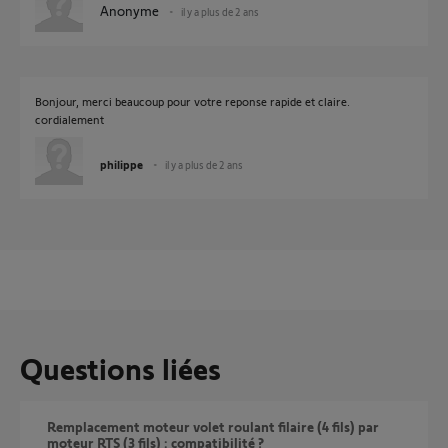
Anonyme
il y a plus de 2 ans
Bonjour, merci beaucoup pour votre reponse rapide et claire.
cordialement
philippe
il y a plus de 2 ans
Questions liées
Remplacement moteur volet roulant filaire (4 fils) par
moteur RTS (3 fils) : compatibilité ?