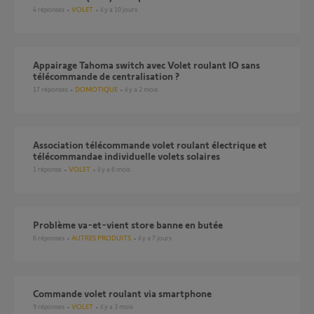
4
réponses
VOLET
il y a 10 jours
Appairage Tahoma switch avec Volet roulant IO sans
télécommande de centralisation ?
17
réponses
DOMOTIQUE
il y a 2 mois
Association télécommande volet roulant électrique et
télécommandae individuelle volets solaires
1
réponse
VOLET
il y a 6 mois
Problème va-et-vient store banne en butée
6
réponses
AUTRES PRODUITS
il y a 7 jours
Commande volet roulant via smartphone
9
réponses
VOLET
il y a 3 mois