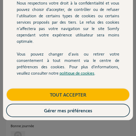
Nous respectons votre droit à la confidentialité et vous
Chauffage
Dans un premier temps je dirais que le moteur est fatigué?
pouvez choisir d’accepter, de contrôler ou de refuser
Le moteur doit avoir 15/17 ans...
l'utilisation de certains types de cookies ou certains
services proposés par des tiers. Le refus des cookies
Autres produits
Merci d avance pour vos conseils
n’affectera pas votre navigation sur le site Somfy
Philippe
cependant votre expérience utilisateur sera moins
optimale.
philippe
Vous pouvez changer d'avis ou retirer votre
il y a plus de 2 ans
Devis avec un pro
consentement à tout moment via le centre de
Participer au fil de discussion
préférences des cookies. Pour plus d’informations,
veuillez consulter notre
politique de cookies
.
Contact
Réponses
Boutique
TOUT ACCEPTER
C'est le condensateur HS.
Gérer mes préférences
Voici un lien pour le changer;
http://www.conseils-
store.com/index.php?store=bead_mess&a...
Bonne journée