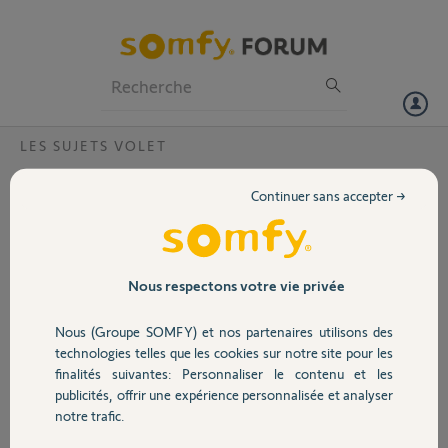
Particuliers
Professionnels
Forum
LES SUJETS VOLET
Volet
Remplacement Récepteur CENTRALIS RTS
Continuer sans accepter →
PF 1810093A00
Portail
Bonjour,
Pour des stores
Garage
américains motorisés, je
Nous respectons votre vie privée
cherche a remplacer 2
des 5 récepteurs
Nous (Groupe SOMFY) et nos partenaires utilisons des
Sécurité
CENTRALIS RTS PF
technologies telles que les cookies sur notre site pour les
1810093A00, idéalement
finalités suivantes: Personnaliser le contenu et les
sans changer la
publicités, offrir une expérience personnalisée et analyser
Domotique
télécommande 5004805.
notre trafic.
Qu'est ce que vous me
conseiller ?