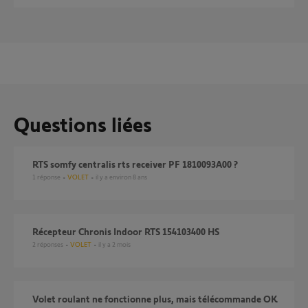
Questions liées
RTS somfy centralis rts receiver PF 1810093A00 ?
1
réponse
VOLET
il y a environ 8 ans
Récepteur Chronis Indoor RTS 154103400 HS
2
réponses
VOLET
il y a 2 mois
Volet roulant ne fonctionne plus, mais télécommande OK