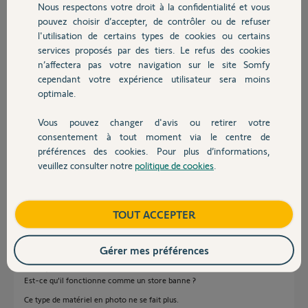
Nous respectons votre droit à la confidentialité et vous
Chauffage
Merci,
pouvez choisir d’accepter, de contrôler ou de refuser
Bruno
l'utilisation de certains types de cookies ou certains
services proposés par des tiers. Le refus des cookies
Autres produits
n’affectera pas votre navigation sur le site Somfy
cependant votre expérience utilisateur sera moins
optimale.
Vous pouvez changer d'avis ou retirer votre
Devis avec un pro
consentement à tout moment via le centre de
Spa B.
il y a plus de 2 ans
préférences des cookies. Pour plus d’informations,
veuillez consulter notre
politique de cookies
.
Participer au fil de discussion
Contact
Boutique
TOUT ACCEPTER
Réponses
Gérer mes préférences
C'est quoi un store américain ?
Est-ce qu'il fonctionne comme un store banne ?
Ce type de matériel en photo ne se fait plus.