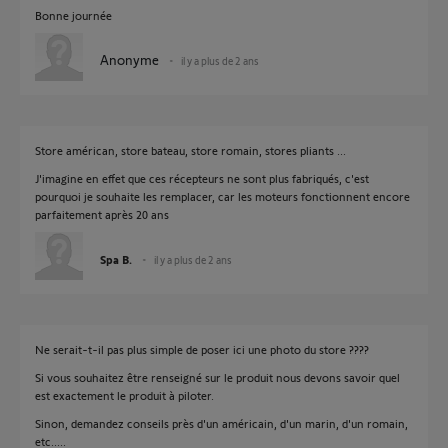
Bonne journée
Anonyme
il y a plus de 2 ans
Store américan, store bateau, store romain, stores pliants ...
J'imagine en effet que ces récepteurs ne sont plus fabriqués, c'est
pourquoi je souhaite les remplacer, car les moteurs fonctionnent encore
parfaitement après 20 ans
Spa B.
il y a plus de 2 ans
Ne serait-t-il pas plus simple de poser ici une photo du store ????
Si vous souhaitez être renseigné sur le produit nous devons savoir quel
est exactement le produit à piloter.
Sinon, demandez conseils près d'un américain, d'un marin, d'un romain,
etc.....