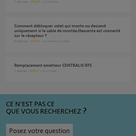
5
réponses
VOLET
il y a 5 mois
Comment débloquer volet qui monte ou descend
uniquement si le cable de montée/descente est connecté
sur le récepteur ?
8
réponses
VOLET
il y a environ un mois
Remplacement emetteur CENTRALIS RTS
1
réponse
VOLET
il y a 6 mois
CE N'EST PAS CE
QUE VOUS RECHERCHEZ
Posez votre question