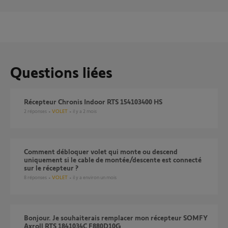
Questions liées
Récepteur Chronis Indoor RTS 154103400 HS
2
réponses
VOLET
il y a 2 mois
Comment débloquer volet qui monte ou descend
uniquement si le cable de montée/descente est connecté
sur le récepteur ?
8
réponses
VOLET
il y a environ un mois
Bonjour. Je souhaiterais remplacer mon récepteur SOMFY
Axroll RTS 1841034C F880D10G