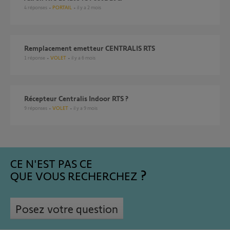
4
réponses
PORTAIL
il y a 2 mois
Remplacement emetteur CENTRALIS RTS
1
réponse
VOLET
il y a 6 mois
Récepteur Centralis Indoor RTS ?
9
réponses
VOLET
il y a 9 mois
CE N'EST PAS CE
QUE VOUS RECHERCHEZ
Posez votre question