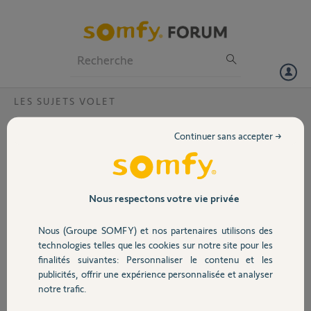
Particuliers
Professionnels
Forum
LES SUJETS VOLET
Volet
Remplacement récepteur centralis RTS
Continuer sans accepter →
4149B00 ?
Portail
Bonjour,
Par quel type de récepteur je peut remplacer
Garage
mon CENTRALIS RST RECEIVER PF
Nous respectons votre vie privée
154149B00 ?
Nous (Groupe SOMFY) et nos partenaires utilisons des
Merci,
Sécurité
technologies telles que les cookies sur notre site pour les
finalités suivantes: Personnaliser le contenu et les
publicités, offrir une expérience personnalisée et analyser
Domotique
notre trafic.