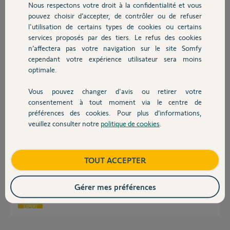
Nous respectons votre droit à la confidentialité et vous
Chauffage
pouvez choisir d’accepter, de contrôler ou de refuser
l'utilisation de certains types de cookies ou certains
laurent B.
services proposés par des tiers. Le refus des cookies
Autres produits
il y a presque 2 ans
n’affectera pas votre navigation sur le site Somfy
Participer au fil de discussion
cependant votre expérience utilisateur sera moins
optimale.
Vous pouvez changer d'avis ou retirer votre
Réponses
Devis avec un pro
consentement à tout moment via le centre de
préférences des cookies. Pour plus d’informations,
veuillez consulter notre
politique de cookies
.
Contact
Bonjour
Ce récepteur a été remplacé par ceci:
Boutique
TOUT ACCEPTER
https://www.somfypro.fr/produits/1810314-recepteur-platin...
Bonne journée.
Gérer mes préférences
Jean-Luc B.
il y a presque 2 ans