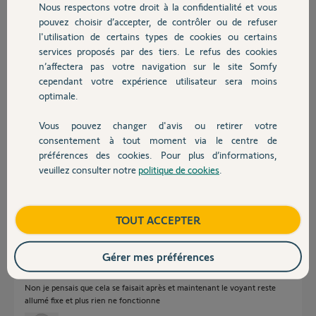
Nous respectons votre droit à la confidentialité et vous
Chauffage
pouvez choisir d’accepter, de contrôler ou de refuser
david C.
l'utilisation de certains types de cookies ou certains
il y a plus de 2 ans
services proposés par des tiers. Le refus des cookies
Autres produits
Participer au fil de discussion
n’affectera pas votre navigation sur le site Somfy
cependant votre expérience utilisateur sera moins
optimale.
Réponses
Vous pouvez changer d'avis ou retirer votre
Devis avec un pro
consentement à tout moment via le centre de
préférences des cookies. Pour plus d’informations,
Bonjour
veuillez consulter notre
politique de cookies
.
Contact
Rassurez moi ! Vous avez bien mémorisé la télécommande dans la
motorisation ?
Boutique
TOUT ACCEPTER
Jean-Luc B.
il y a plus de 2 ans
Gérer mes préférences
Non je pensais que cela se faisait après et maintenant le voyant reste
allumé fixe et plus rien ne fonctionne