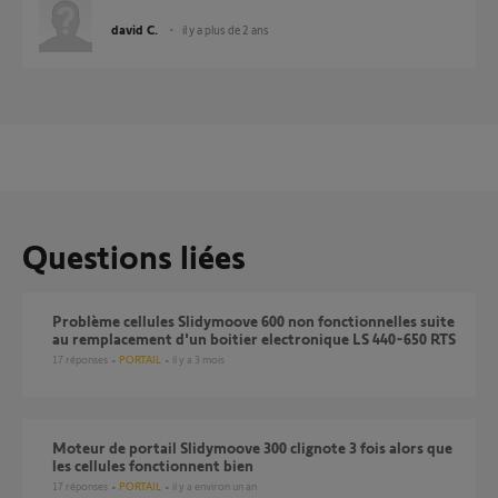
david C.
il y a plus de 2 ans
Questions liées
Problème cellules Slidymoove 600 non fonctionnelles suite
au remplacement d'un boitier electronique LS 440-650 RTS
17
réponses
PORTAIL
il y a 3 mois
Moteur de portail Slidymoove 300 clignote 3 fois alors que
les cellules fonctionnent bien
17
réponses
PORTAIL
il y a environ un an