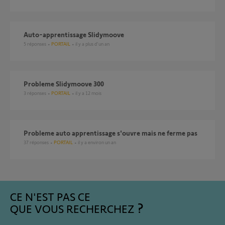
Auto-apprentissage Slidymoove
5
réponses
PORTAIL
il y a plus d'un an
Probleme Slidymoove 300
3
réponses
PORTAIL
il y a 12 mois
Probleme auto apprentissage s'ouvre mais ne ferme pas
37
réponses
PORTAIL
il y a environ un an
CE N'EST PAS CE
QUE VOUS RECHERCHEZ