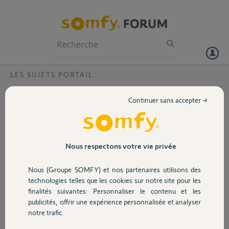
Particuliers
Professionnels
Forum
LES SUJETS PORTAIL
Volet
Voyant allumé après premier auto
Continuer sans accepter →
apprentissage slidymoove 300
Portail
Bonjour,
Je viens de lancer l'auto apprentissage du moteur de mon portail
Garage
Nous respectons votre vie privée
coulissant tout c'est bien passé
J'essaie avec une télécommande est là rien ne fonctionne,je
Nous (Groupe SOMFY) et nos partenaires utilisons des
m'aperçois que le voyant alimentation reste allumé fixe
Sécurité
technologies telles que les cookies sur notre site pour les
C'est la première utilisation donc pas de cellule n'y autre accessoire
finalités suivantes: Personnaliser le contenu et les
branché
publicités, offrir une expérience personnalisée et analyser
Merci
Domotique
notre trafic.
Merci,