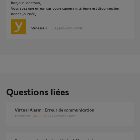
Bonjour Jonathan,
Vous avez une erreur car votre caméra intérieure est déconnectée.
Bonne journée,
Vanessa F.
il y a environ 2 mois
Questions liées
Virtual Alarm : Erreur de communication
12
réponses
SÉCURITÉ
il y a environ 2 mois