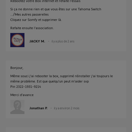
Rebootez votre Box internet et refaite l'essais
Si ça ne donne rien et que vous êtes sur une Tahoma Switch
.../Mes autres passerelles
Cliquez sur Somfy et supprimer là.
Refaite ensuite l'association.
JACKY M.
il y a plus de 2 ans
Bonjour,
Même souci j’ai rebooter la box, supprimé réinstaller j’ai toujours le
même problème. Est que quelqu’un peut m’aider svp
Pin 2322-1931-9214
Merci d’avance
Jonathan P.
il y a environ 2 mois