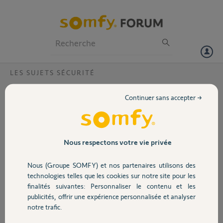
Particuliers
Professionnels
Forum
LES SUJETS SÉCURITÉ
Volet
virtual alarm en erreur
Continuer sans accepter →
Bonjour,
Portail
J'ai de nouveau sur tahoma mon alarme en virtual alarm en erreur,
votre produit ne peut pas être piloté ?
Comment faire pour résoudre ce petit problème
Garage
Nous respectons votre vie privée
merci cordialement
Nous (Groupe SOMFY) et nos partenaires utilisons des
Merci,
Sécurité
technologies telles que les cookies sur notre site pour les
finalités suivantes: Personnaliser le contenu et les
DOMINIQUE P.
publicités, offrir une expérience personnalisée et analyser
Domotique
il y a plus de 2 ans
notre trafic.
Participer au fil de discussion