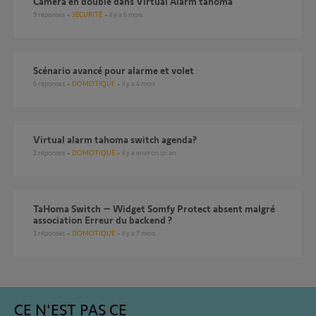
Camera en double dans Virtual Alarm tahoma
9
réponses
SÉCURITÉ
il y a 6 mois
Scénario avancé pour alarme et volet
6
réponses
DOMOTIQUE
il y a 4 mois
virtual alarm tahoma switch agenda?
2
réponses
DOMOTIQUE
il y a environ un an
TaHoma Switch – Widget Somfy Protect absent malgré
association Erreur du backend ?
3
réponses
DOMOTIQUE
il y a 7 mois
CE N'EST PAS CE