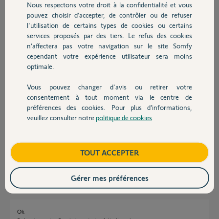
Nous respectons votre droit à la confidentialité et vous
Chauffage
pouvez choisir d’accepter, de contrôler ou de refuser
l'utilisation de certains types de cookies ou certains
Réponses
services proposés par des tiers. Le refus des cookies
Autres produits
n’affectera pas votre navigation sur le site Somfy
cependant votre expérience utilisateur sera moins
Bonjour Dominique
optimale.
Cliquez sur l'icone Virtual Alarm et reconnecté Somfy Protect
Vous pouvez changer d'avis ou retirer votre
Devis avec un pro
JACKY M.
il y a plus de 2 ans
consentement à tout moment via le centre de
préférences des cookies. Pour plus d’informations,
veuillez consulter notre
politique de cookies
.
Contact
bonjour
Il ne se passe rien toujours en erreur
Boutique
TOUT ACCEPTER
DOMINIQUE P.
il y a plus de 2 ans
Gérer mes préférences
Ok