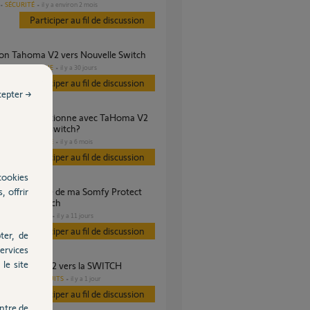
SÉCURITÉ
il y a environ 2 mois
Participer au fil de discussion
tion Tahoma V2 vers Nouvelle Switch
DOMOTIQUE
il y a 30 jours
es
Participer au fil de discussion
cepter →
vec TaHoma switch?
DOMOTIQUE
il y a 6 mois
es
Participer au fil de discussion
cookies
, offrir
AHOMA Switch
DOMOTIQUE
il y a 11 jours
s
Participer au fil de discussion
ter, de
ervices
le site
fert Tahoma V2 vers la SWITCH
AUTRES PRODUITS
il y a 1 jour
Participer au fil de discussion
ntre de