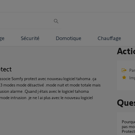
ge
Sécurité
Domotique
Chauffage
Acti
tect
Par
Im
associe Somfy protect avec nouveau logiciel tahoma .ça
es 3 modes mode désactivé .mode nuit et mode totale mais
trusion alarme .Quand j étais avec le logiciel tahoma
e mode intrusion .je ne l ai plus avec le nouveau logiciel
Ques
Pourquoi ma TaHoma V2 ne détecte-t-elle
pas mo
Protect