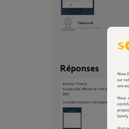
Thierry M.
il y a plus de 2 ans
Réponses
Nous (
sur not
Bonjour Thierry.
une exp
Ce que vous affichez là c'est le badge virtuel 
SOS.
Nous r
Le mode Intrusion c'est quand vous faite un s
contrô
propos
Somfy 
Vous p