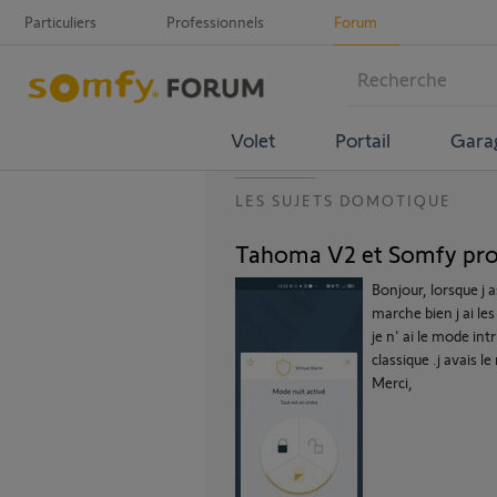
Particuliers
Professionnels
Forum
Volet
Portail
Gara
LES SUJETS DOMOTIQUE
Tahoma V2 et Somfy pro
Bonjour, lorsque j 
marche bien j ai l
je n' ai le mode in
classique .j avais l
Merci,