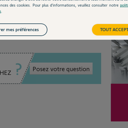
ences des cookies. Pour plus d’informations, veuillez consulter notre
poli
s
.
Inter
 ans
er mes préférences
TOUT ACCEP
Posez votre question
CHEZ