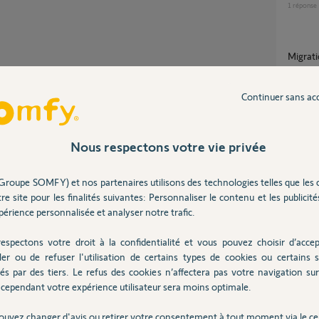
1
réponse
Migra
32
répons
Continuer sans ac
Partager cette question
Somfy Protect fonctionne avec TaHoma V2
mais a
Participer au fil de discussion
Nous respectons votre vie privée
13
répons
Groupe SOMFY) et nos partenaires utilisons des technologies telles que les 
re site pour les finalités suivantes: Personnaliser le contenu et les publicités
Non reconnaissance de ma Somfy Protect
dans T
érience personnalisée et analyser notre trafic.
pour piloter l'alarme et il n'y a pas le mode
9
réponse
espectons votre droit à la confidentialité et vous pouvez choisir d’accep
cénario avancé qu'il est disponible.
ler ou de refuser l'utilisation de certains types de cookies ou certains s
és par des tiers. Le refus des cookies n’affectera pas votre navigation sur 
Trans
cependant votre expérience utilisateur sera moins optimale.
1
réponse
ouvez changer d'avis ou retirer votre consentement à tout moment via le ce