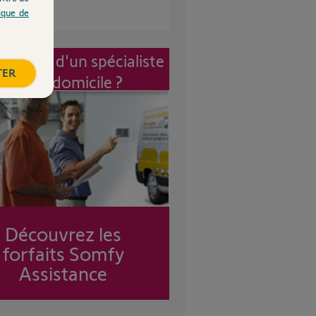
tique de
vention d'un spécialiste
TER
à mon domicile ?
Découvrez les
forfaits Somfy
Assistance