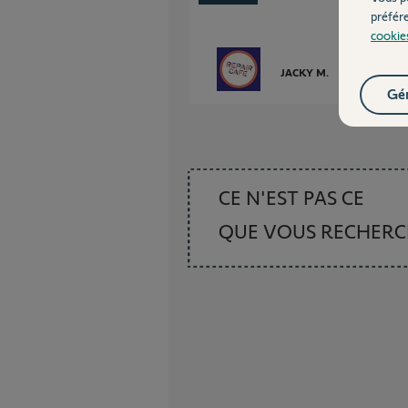
préfér
cookie
JACKY M.
il y a plus de 2
Gér
CE N'EST PAS CE
QUE VOUS RECHER