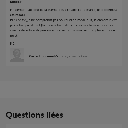
Bonjour,
Finalement, au bout de la 10eme fois à refaire cette manip, le problème a
été résolu.
Par contre, je ne comprends pas pourquoi en mode nuit, la caméra n'est
pas active par défaut (bien qu'activée dans les paramètres du mode nuit)
avec la détection de présence (qui ne fonctionne pas non plus en mode
nuit).
P.E.
Pierre Emmanuel G.
il y a plus de 2 ans
Questions liées