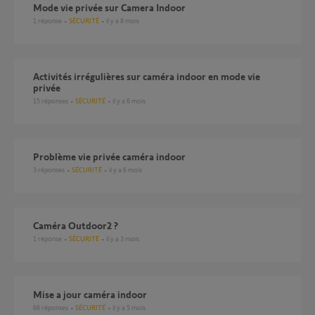
mode vie privée sur Camera Indoor
1
réponse
SÉCURITÉ
il y a 8 mois
Activités irrégulières sur caméra indoor en mode vie
privée
15
réponses
SÉCURITÉ
il y a 6 mois
Problème vie privée caméra indoor
3
réponses
SÉCURITÉ
il y a 6 mois
Caméra Outdoor2 ?
1
réponse
SÉCURITÉ
il y a 3 mois
Mise a jour caméra indoor
66
réponses
SÉCURITÉ
il y a 5 mois