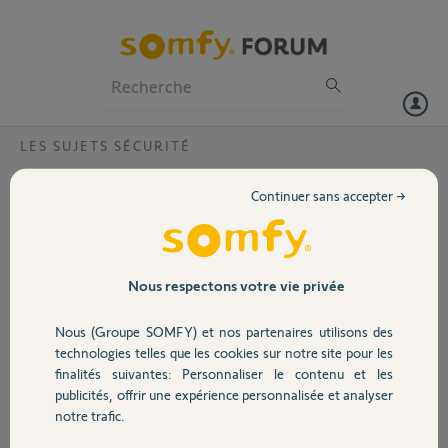
Particuliers
Professionnels
Forum
LES SUJETS SÉCURITÉ
Volet
Désactivation automatique du mode vie
Continuer sans accepter →
privée de la camera indoor?
Portail
Bonjour,
Je viens d'acquérir et d'installer une caméra indoor. Lorsque j'active
Garage
Nous respectons votre vie privée
l'alarme, la caméra reste en mode vie privée... Je suis obligé de
désactiver manuellement le mode vie privée pour que l'obturateur
Nous (Groupe SOMFY) et nos partenaires utilisons des
s'ouvre.
Sécurité
technologies telles que les cookies sur notre site pour les
Par ailleurs, la détection ne fonctionne pas, malgré plusieurs essais
finalités suivantes: Personnaliser le contenu et les
avec l'alarme activée.
publicités, offrir une expérience personnalisée et analyser
Est-ce un dysfonctionnement de la caméra, qui pourtant est neuve?
Domotique
notre trafic.
Merci de votre support.