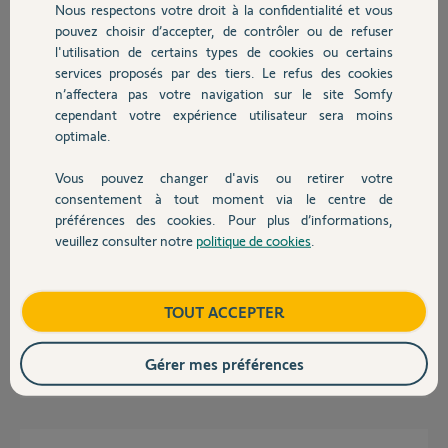
Cordialement,
Nous respectons votre droit à la confidentialité et vous
Chauffage
pouvez choisir d’accepter, de contrôler ou de refuser
P.G.
l'utilisation de certains types de cookies ou certains
services proposés par des tiers. Le refus des cookies
Autres produits
Pierre Emmanuel G.
n’affectera pas votre navigation sur le site Somfy
il y a plus de 2 ans
cependant votre expérience utilisateur sera moins
Participer au fil de discussion
optimale.
Vous pouvez changer d'avis ou retirer votre
Devis avec un pro
consentement à tout moment via le centre de
Réponses
préférences des cookies. Pour plus d’informations,
veuillez consulter notre
politique de cookies
.
Contact
Bonsoir
Faite un changement de wifi en remettant le même pour resynchroniser
Boutique
TOUT ACCEPTER
le système.
Gérer mes préférences
JACKY M.
il y a plus de 2 ans