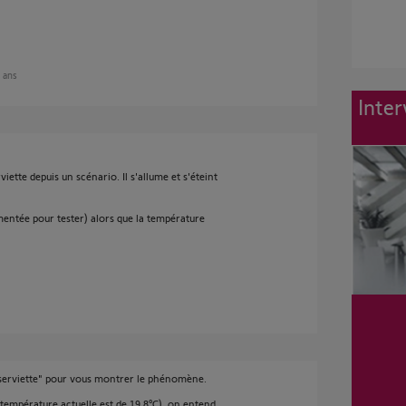
2 ans
Inter
viette depuis un scénario. Il s'allume et s'éteint
entée pour tester) alors que la température
-serviette" pour vous montrer le phénomène.
 température actuelle est de 19.8°C), on entend