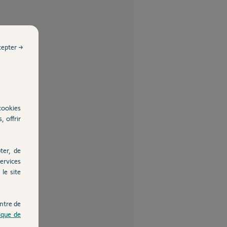
cepter →
cookies
, offrir
ter, de
ervices
le site
ntre de
tique de