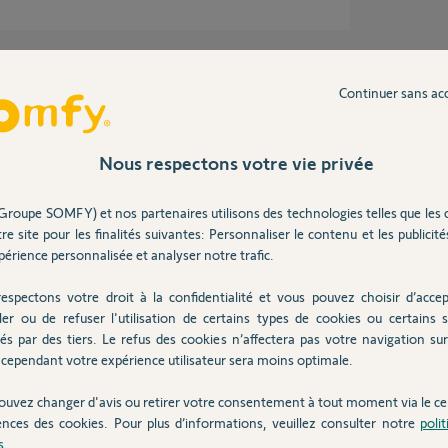
Continuer sans ac
Nous respectons votre vie privée
Groupe SOMFY) et nos partenaires utilisons des technologies telles que les 
re site pour les finalités suivantes: Personnaliser le contenu et les publicités
érience personnalisée et analyser notre trafic.
riminer puisqu'elle fonctionne en mode manu.
espectons votre droit à la confidentialité et vous pouvez choisir d’accep
uer à nouveau.
ler ou de refuser l'utilisation de certains types de cookies ou certains s
llow's regarde si pas d'anomalie.
és par des tiers. Le refus des cookies n’affectera pas votre navigation sur 
cependant votre expérience utilisateur sera moins optimale.
ouvez changer d'avis ou retirer votre consentement à tout moment via le ce
ences des cookies. Pour plus d’informations, veuillez consulter notre
poli
2 ans
s
.