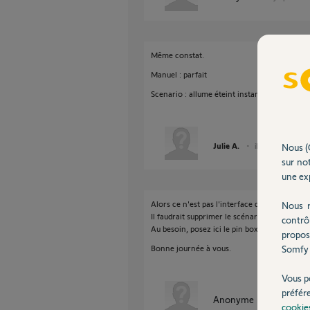
Même constat.
Manuel : parfait
Scenario : allume éteint instantanément
Julie A.
Nous (
il y a plus de 2 ans
sur not
une exp
Alors ce n'est pas l'interface qu'il faut inc
Nous r
Il faudrait supprimer le scénario et le fabriq
contrô
Au besoin, posez ici le pin box pour qu'un Ye
propos
Somfy 
Bonne journée à vous.
Vous p
préfér
Anonyme
il y a plus de 
cookie