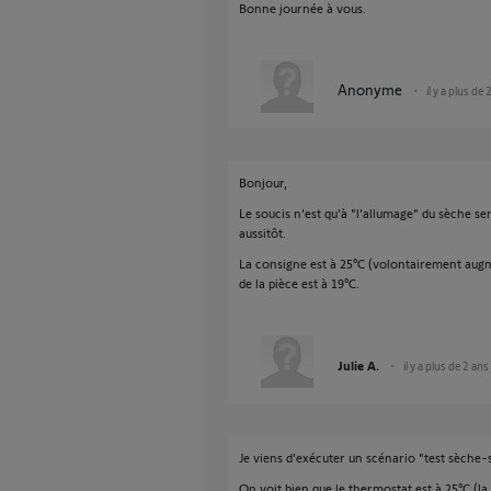
Bonne journée à vous.
Anonyme
il y a plus de 
Bonjour,
Le soucis n'est qu'à "l'allumage" du sèche ser
aussitôt.
La consigne est à 25°C (volontairement augm
de la pièce est à 19°C.
Julie A.
il y a plus de 2 ans
Je viens d'exécuter un scénario "test sèche
On voit bien que le thermostat est à 25°C (la