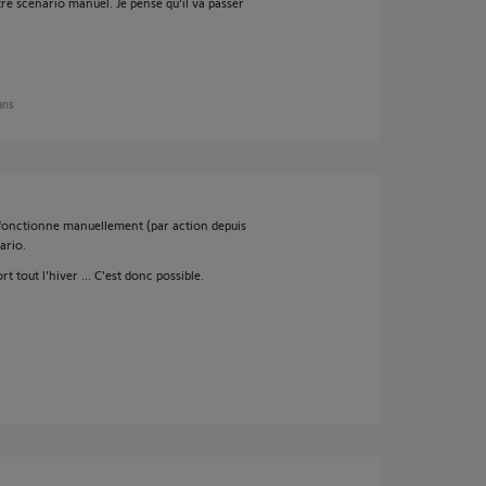
re scénario manuel. Je pense qu'il va passer
 ans
l fonctionne manuellement (par action depuis
ario.
 tout l'hiver ... C'est donc possible.