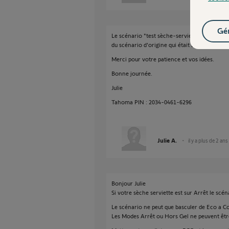
Gér
Le scénario "test sèche-serviette" vient d'êtr
du scénario d'origine qui était bug.
Merci pour votre patience et vos idées.
Bonne journée.
Julie
Tahoma PIN : 2034-0461-6296
Julie A.
il y a plus de 2 ans
Bonjour Julie
Si votre sèche serviette est sur Arrêt le scé
Le scénario ne peut que basculer de Eco a Co
Les Modes Arrêt ou Hors Gel ne peuvent être