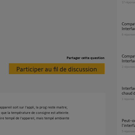
17
répons
Compatibilité Chauffage Electrique et
Interfa
8
réponse
Compatibilité d'un Chauffage Electrique et
Partager cette question
Interfa
Participer au fil de discussion
2
réponse
Interface de chauffage io deviens un peu
chaud d
1
réponse
pareil soit sur l'appli, la prog reste maitre;
e que la température de consigne est atteinte.
ire tempé de l'appareil, mais tempé ambiante
peut-on commander sans smartphone
l'interf
5
réponse