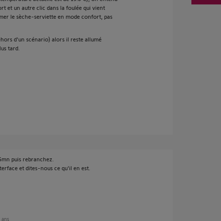
 et un autre clic dans la foulée qui vient
llumer le sèche-serviette en mode confort, pas
hors d'un scénario) alors il reste allumé
lus tard.
 5mn puis rebranchez.
terface et dites-nous ce qu'il en est.
2 ans