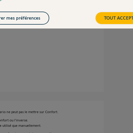
er mes préférences
TOUT ACCEP
e créé avec vous. Je voulais éliminer la piste
nario ne peut pas le mettre sur Confort.
nfort ou l'inverse.
 utilisé que manuellement.