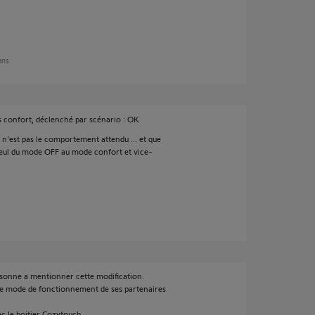
 ans
 confort, déclenché par scénario : OK
ce n'est pas le comportement attendu ... et que
seul du mode OFF au mode confort et vice-
ersonne a mentionner cette modification.
ur le mode de fonctionnement de ses partenaires
c le boitier Cozytouch.