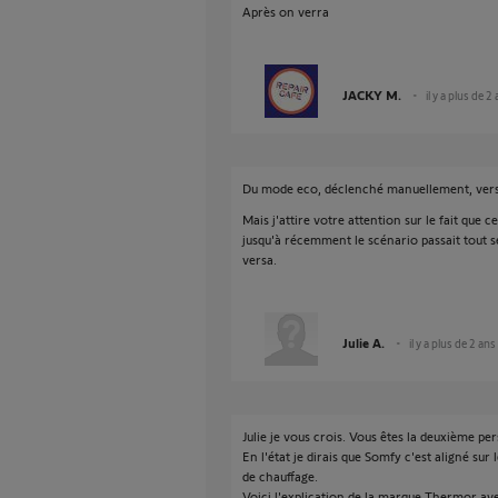
Après on verra
JACKY M.
il y a plus de 2
Du mode eco, déclenché manuellement, vers
Mais j'attire votre attention sur le fait que 
jusqu'à récemment le scénario passait tout 
versa.
Julie A.
il y a plus de 2 ans
Julie je vous crois. Vous êtes la deuxième p
En l'état je dirais que Somfy c'est aligné s
de chauffage.
Voici l'explication de la marque Thermor ave