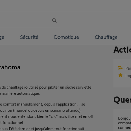
ge
Sécurité
Domotique
Chauffage
Acti
t tahoma
Par
Im
e chauffage io utilisé pour piloter un sèche serviette
e manière automatique.
Ques
 confort manuellement, depuis l'application, il se
ou non (manuel ou depuis un scénario attendu).
t nous entendons bien le "clic" mais il se met en off
bonjour, l interface chauffage fil pilote io est il
st fonctionnel.
compati
connect
puis l'été dernier et jusqu'alors tout fonctionnait