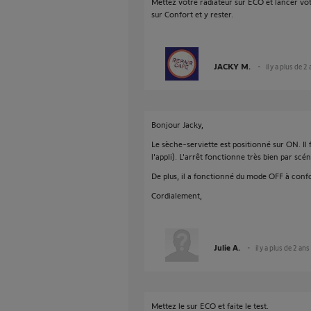
Mettez votre radiateur sur ECO et lancer vot
sur Confort et y rester.
JACKY M.
il y a plus de 2
Bonjour Jacky,
Le sèche-serviette est positionné sur ON. I
l'appli). L'arrêt fonctionne très bien par scén
De plus, il a fonctionné du mode OFF à confort
Cordialement,
Julie A.
il y a plus de 2 ans
Mettez le sur ECO et faite le test.