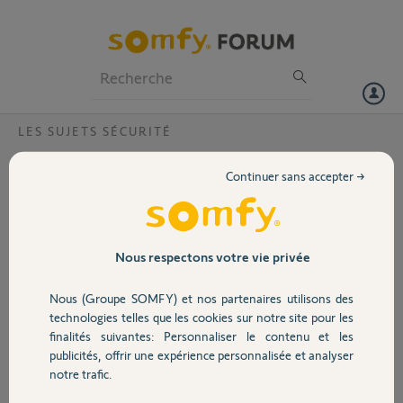
Particuliers
Professionnels
Forum
LES SUJETS SÉCURITÉ
Volet
Sous domaine d’accès à distance oublié ?
Continuer sans accepter →
Bonjour,
Portail
J'ai oublié mes identifiants de connexion à distance, et n'arrive pas à
créer un nouveau compte.
Garage
Nous respectons votre vie privée
Merci de votre aide.
Nous (Groupe SOMFY) et nos partenaires utilisons des
Sécurité
Eric V.
technologies telles que les cookies sur notre site pour les
il y a plus de 2 ans
finalités suivantes: Personnaliser le contenu et les
Participer au fil de discussion
publicités, offrir une expérience personnalisée et analyser
Domotique
notre trafic.