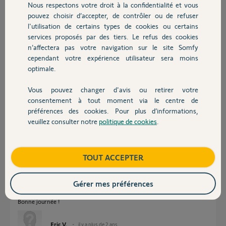
Nous respectons votre droit à la confidentialité et vous
Chauffage
Réponses
pouvez choisir d’accepter, de contrôler ou de refuser
l'utilisation de certains types de cookies ou certains
services proposés par des tiers. Le refus des cookies
Autres produits
Bonjour
n’affectera pas votre navigation sur le site Somfy
cependant votre expérience utilisateur sera moins
Laissez ici le n° à 6 chiffres de la centrale. Ce numéro commence par 5
optimale.
ou 6. Vous le trouverez en tête de la liste des éléments ou sur l’étiquette
apposée sur le coté du transmetteur. Un Yellow vous enverra le nom de
sous-domaine par email.
Vous pouvez changer d'avis ou retirer votre
Devis avec un pro
consentement à tout moment via le centre de
Bonne journée !
préférences des cookies. Pour plus d’informations,
veuillez consulter notre
politique de cookies
.
Jean-Luc B.
il y a plus de 2 ans
Contact
Boutique
TOUT ACCEPTER
Bonjour,
Le n° de la centrale est : 628834
Gérer mes préférences
Merci.
Bonne journée !
Eric V.
il y a plus de 2 ans