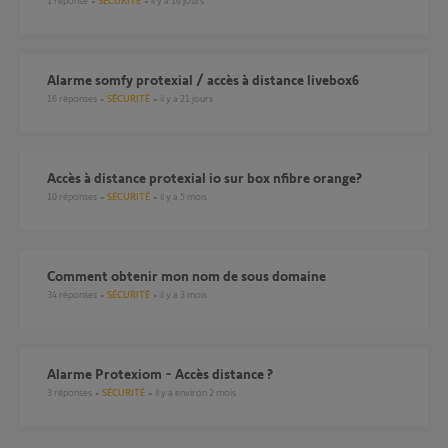
1
réponse
SÉCURITÉ
il y a 16 jours
alarme somfy protexial / accès à distance livebox6
16
réponses
SÉCURITÉ
il y a 21 jours
accès à distance protexial io sur box nfibre orange?
10
réponses
SÉCURITÉ
il y a 5 mois
Comment obtenir mon nom de sous domaine
34
réponses
SÉCURITÉ
il y a 3 mois
Alarme Protexiom - Accès distance ?
3
réponses
SÉCURITÉ
il y a environ 2 mois