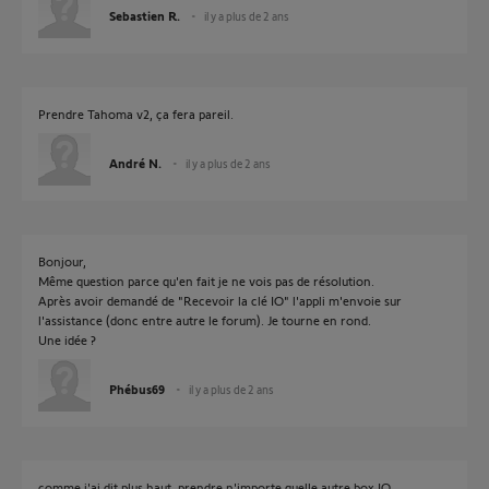
Sebastien R.
il y a plus de 2 ans
Prendre Tahoma v2, ça fera pareil.
André N.
il y a plus de 2 ans
Bonjour,
Même question parce qu'en fait je ne vois pas de résolution.
Après avoir demandé de "Recevoir la clé IO" l'appli m'envoie sur
l'assistance (donc entre autre le forum). Je tourne en rond.
Une idée ?
Phébus69
il y a plus de 2 ans
comme j'ai dit plus haut, prendre n'importe quelle autre box IO...