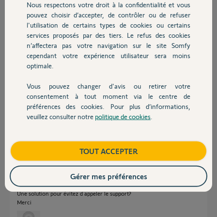
Nous respectons votre droit à la confidentialité et vous
Chauffage
pouvez choisir d’accepter, de contrôler ou de refuser
Réponses
l'utilisation de certains types de cookies ou certains
services proposés par des tiers. Le refus des cookies
Autres produits
n’affectera pas votre navigation sur le site Somfy
bonsoir;
cependant votre expérience utilisateur sera moins
optimale.
sur la switch, aide et fonctions avancées, fonction avancées, gestion clé
IO et recevoir la clé IO.
Sur la KLR, nouveau produit, copier écran tactile..
Vous pouvez changer d'avis ou retirer votre
Devis avec un pro
consentement à tout moment via le centre de
préférences des cookies. Pour plus d’informations,
André N.
il y a plus de 2 ans
veuillez consulter notre
politique de cookies
.
Contact
Boutique
TOUT ACCEPTER
Merci pour la réponse, effectivement c est ce que j avais lu mais lorsque
je vais sur « recevoir la clé io » et que je sélectionne le type de ma box
(tahoma switch) une fenêtre apparaît me disant « action réservée aux
Gérer mes préférences
utilisateurs avancés veuillez contacter le support pour être accompagné
dans la marche à suivre… »
Une solution pour évitez d appeler le support?
Merci