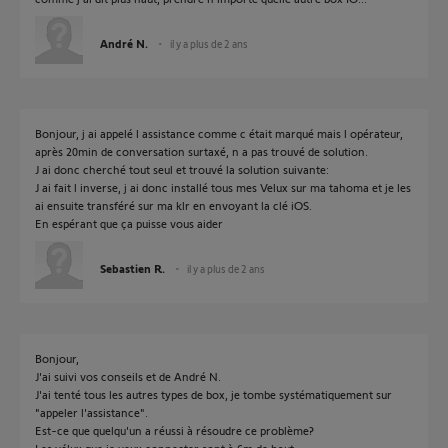
André N.
il y a plus de 2 ans
Bonjour, j ai appelé l assistance comme c était marqué mais l opérateur,
après 20min de conversation surtaxé, n a pas trouvé de solution.
J ai donc cherché tout seul et trouvé la solution suivante:
J ai fait l inverse, j ai donc installé tous mes Velux sur ma tahoma et je les
ai ensuite transféré sur ma klr en envoyant la clé iOS.
En espérant que ça puisse vous aider
Sebastien R.
il y a plus de 2 ans
Bonjour,
J'ai suivi vos conseils et de André N.
J'ai tenté tous les autres types de box, je tombe systématiquement sur
"appeler l'assistance".
Est-ce que quelqu'un a réussi à résoudre ce problème?