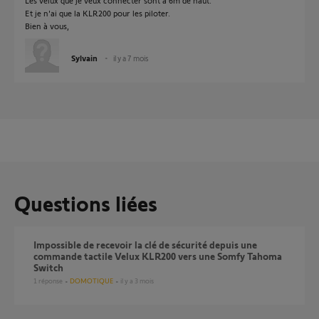
Les vélux que je veux connecter sont à 6m de haut.
Et je n'ai que la KLR200 pour les piloter.
Bien à vous,
Sylvain
il y a 7 mois
Questions liées
Impossible de recevoir la clé de sécurité depuis une
commande tactile Velux KLR200 vers une Somfy Tahoma
Switch
1
réponse
DOMOTIQUE
il y a 3 mois