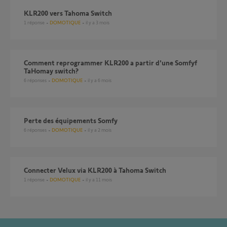
KLR200 vers Tahoma Switch
1
réponse
DOMOTIQUE
il y a 3 mois
comment reprogrammer KLR200 a partir d'une Somfyf
TaHomay switch?
6
réponses
DOMOTIQUE
il y a 6 mois
Perte des équipements Somfy
6
réponses
DOMOTIQUE
il y a 2 mois
Connecter Velux via KLR200 à Tahoma Switch
1
réponse
DOMOTIQUE
il y a 11 mois