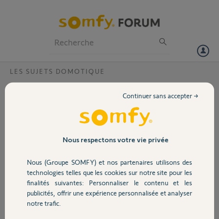
Particuliers
Professionnels
Forum
LES SUJETS DOMOTIQUE
Volet
Copier klr200 sur tahoma switch
Continuer sans accepter →
Bonjour,
Portail
La question est dans le titre…
Je possède une télécommande klr 200 ou sont enregistrés mes 4
volets roulants et mes 4 Velux électriques et je souhaiterai copier le
Garage
Nous respectons votre vie privée
contenu de ma télécommande klr 200 vers ma tahoma switch.
Merci,
Nous (Groupe SOMFY) et nos partenaires utilisons des
Sécurité
technologies telles que les cookies sur notre site pour les
Sebastien R.
finalités suivantes: Personnaliser le contenu et les
il y a plus de 2 ans
publicités, offrir une expérience personnalisée et analyser
Domotique
Participer au fil de discussion
notre trafic.