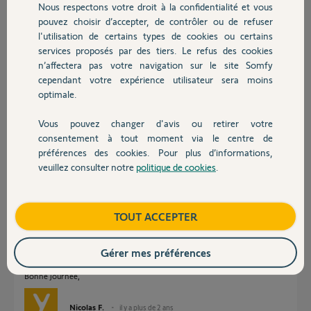
Nous respectons votre droit à la confidentialité et vous
Chauffage
pouvez choisir d’accepter, de contrôler ou de refuser
l'utilisation de certains types de cookies ou certains
Réponses
services proposés par des tiers. Le refus des cookies
Autres produits
n’affectera pas votre navigation sur le site Somfy
cependant votre expérience utilisateur sera moins
Bonjour Geoffrey,
optimale.
Afin de voir ce que nous pouvons faire, je me permets de vous envoyer
un mail.
Vous pouvez changer d'avis ou retirer votre
Devis avec un pro
Bonne journée
consentement à tout moment via le centre de
préférences des cookies. Pour plus d’informations,
Nicolas F.
il y a plus de 2 ans
veuillez consulter notre
politique de cookies
.
Contact
Boutique
TOUT ACCEPTER
Bonjour Geoffrey,
J'ai fais la demande auprès du service concerné. Si le produit est en
Gérer mes préférences
stock, vous le recevrez d'ici quelques jours. En revanche s'il ne l'est pas,
je reviendrai ici pour vous en informer.
Bonne journée,
Nicolas F.
il y a plus de 2 ans