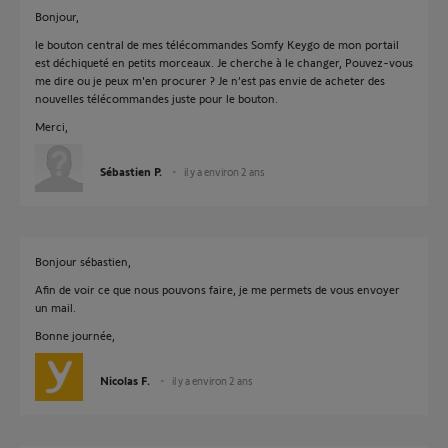
Bonjour,
le bouton central de mes télécommandes Somfy Keygo de mon portail
est déchiqueté en petits morceaux. Je cherche à le changer, Pouvez-vous
me dire ou je peux m'en procurer ? Je n’est pas envie de acheter des
nouvelles télécommandes juste pour le bouton.
Merci,
Sébastien P.
il y a environ 2 ans
Bonjour sébastien,
Afin de voir ce que nous pouvons faire, je me permets de vous envoyer
un mail.
Bonne journée,
Nicolas F.
il y a environ 2 ans