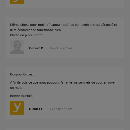
Même chose pour moi, le "caoutchouc" du bon central s'est découpé et
la télécommande fonctionne bien.
Photo en pièce jointe
Gilbert P.
il y a plus de 2 ans
Bonjour Gilbert,
Afin de voir ce que nous pouvons faire, je me permets de vous envoyer
un mail.
Bonne journée,
Nicolas F.
il y a plus de 2 ans