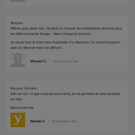
Bonjour.
Même souci pour moi. Où peut on trouver les membranes centrale pour
les télécommande Keygo... Merci d'avance Vincent.
Je reçois bien le mail mais impossible d'y répondre. Ça revient toujours
avec la réponse mail non délivré...
Vincent C.
il y a presque 2 ans
Bonjour Vincent,
Afin de voir ce que nous pouvons faire, je me permets de vous envoyer
un mail.
Bonne journée
Nicolas F.
il y a presque 2 ans