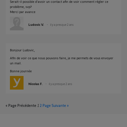
Serait-il possible d'avoir un contact afin de voir comment régler ce
problème, svp?
Merci par avance
Ludovic V.
il y a presque 2 ans
Bonjour Ludovic,
Afin de voir ce que nous pouvons faire, je me permets de vous envoyer
un mail.
Bonne journée
Nicolas F.
il y a presque 2 ans
« Page Précédente
1
2
Page Suivante »