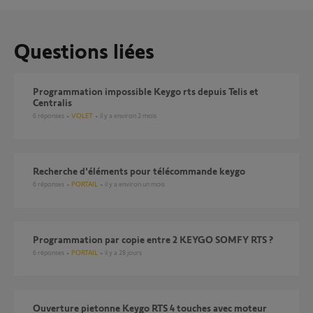
Questions liées
Programmation impossible Keygo rts depuis Telis et
Centralis
6
réponses
VOLET
il y a environ 2 mois
Recherche d'éléments pour télécommande keygo
6
réponses
PORTAIL
il y a environ un mois
Programmation par copie entre 2 KEYGO SOMFY RTS ?
6
réponses
PORTAIL
il y a 28 jours
Ouverture pietonne Keygo RTS 4 touches avec moteur