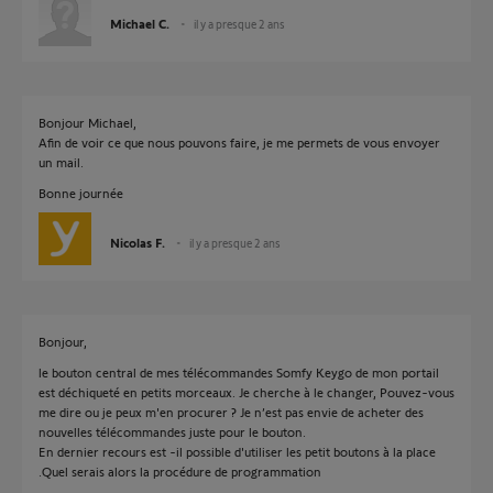
Michael C.
il y a presque 2 ans
Bonjour Michael,
Afin de voir ce que nous pouvons faire, je me permets de vous envoyer
un mail.
Bonne journée
Nicolas F.
il y a presque 2 ans
Bonjour,
le bouton central de mes télécommandes Somfy Keygo de mon portail
est déchiqueté en petits morceaux. Je cherche à le changer, Pouvez-vous
me dire ou je peux m'en procurer ? Je n’est pas envie de acheter des
nouvelles télécommandes juste pour le bouton.
En dernier recours est -il possible d'utiliser les petit boutons à la place
.Quel serais alors la procédure de programmation