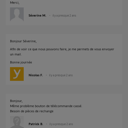
Merci,
Séverine M.
il y a presque 2 ans
Bonjour Séverine,
Afin de voir ce que nous pouvons faire, je me permets de vous envoyer
un mail.
Bonne journée
Nicolas F.
il y a presque 2 ans
Bonjour,
Même problème bouton de télécommande cassé.
Besoin de pièces de rechange
Patrick B.
il y a presque 2 ans