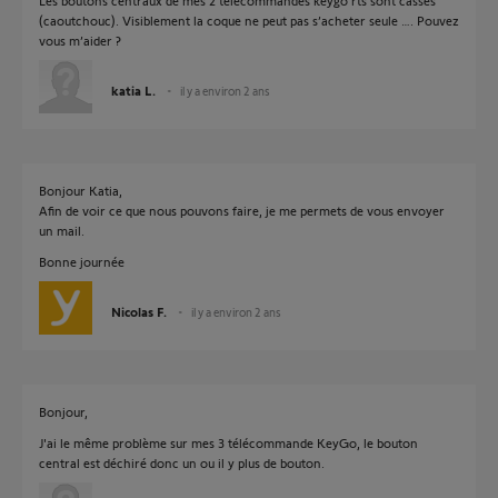
Les boutons centraux de mes 2 télécommandes keygo rts sont cassés
(caoutchouc). Visiblement la coque ne peut pas s’acheter seule …. Pouvez
vous m’aider ?
katia L.
il y a environ 2 ans
Bonjour Katia,
Afin de voir ce que nous pouvons faire, je me permets de vous envoyer
un mail.
Bonne journée
Nicolas F.
il y a environ 2 ans
Bonjour,
J'ai le même problème sur mes 3 télécommande KeyGo, le bouton
central est déchiré donc un ou il y plus de bouton.