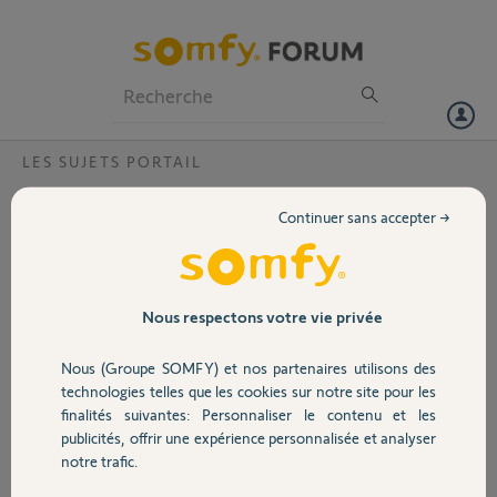
Particuliers
Professionnels
Forum
LES SUJETS PORTAIL
Volet
Bouton central télécommande KeyGO RTS
Continuer sans accepter →
HS
Portail
Bonjour,
Le bouton central de mes 2 télécommandes KeyGo est troué, serait-
Garage
Nous respectons votre vie privée
il possible de commander des boutons de rechange svp?
Nous (Groupe SOMFY) et nos partenaires utilisons des
Merci,
Sécurité
technologies telles que les cookies sur notre site pour les
finalités suivantes: Personnaliser le contenu et les
Geoffrey M.
publicités, offrir une expérience personnalisée et analyser
Domotique
il y a plus de 2 ans
notre trafic.
Participer au fil de discussion