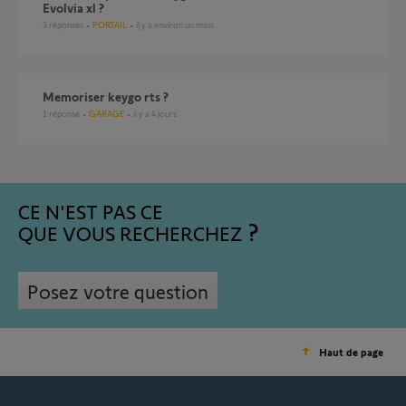
Evolvia xl ?
3
réponses
PORTAIL
il y a environ un mois
Memoriser keygo rts ?
1
réponse
GARAGE
il y a 4 jours
CE N'EST PAS CE
QUE VOUS RECHERCHEZ
Posez votre question
Haut de page