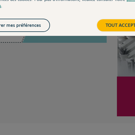
s
.
Inter
er mes préférences
TOUT ACCEP
Posez votre question
CHEZ