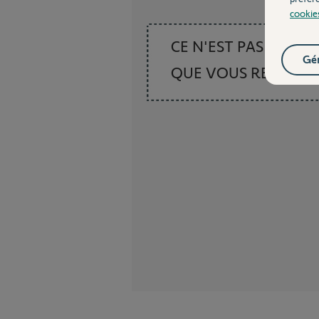
cookie
CE N'EST PAS CE
Gér
QUE VOUS RECHER