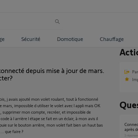
ge
Sécurité
Domotique
Chauffage
Acti
connecté depuis mise à jour de mars.
Par
cter?
Im
mois, j avais ajouté mon volet roulant, tout à fonctionné
Ques
e mars, impossible d utiliser le volet avec l appli mais OK
box, supprimer mon compte, recréer, et impossible de
code à l arrière l étape se fait en un éclair, à mon avis il
Connectivity Kit bloquée à la mise à jour
puie sur le bouton arrière, mon volet fait bien un haut bas
après 
... que faire ?
2
réponse