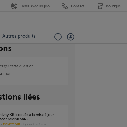
Devis avec un pro
Contact
Boutique
Autres produits
ons
tager cette question
primer
tions liées
déconnexion Wi‑Fi
DOMOTIQUE
il y a environ 2 mois
s