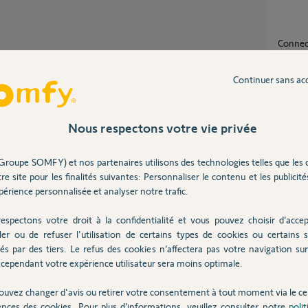
Connectivity Kit ne se connecte plus depuis
plusieu
1
réponse
Continuer sans ac
Partager cette question
Configurer le wifi boucle après tentative de
Nous respectons votre vie privée
mise à 
14
répons
Groupe SOMFY) et nos partenaires utilisons des technologies telles que les 
possible de les appairer de nouveau sans
re site pour les finalités suivantes: Personnaliser le contenu et les publicités
r ils ont une clé de sécurité Io.
Erreur de communication entre Connectivity
érience personnalisée et analyser notre trafic.
Kit et 
18
répons
espectons votre droit à la confidentialité et vous pouvez choisir d’accep
ler ou de refuser l'utilisation de certains types de cookies ou certains s
Multi
és par des tiers. Le refus des cookies n’affectera pas votre navigation sur 
7
réponse
 ans
cependant votre expérience utilisateur sera moins optimale.
ouvez changer d'avis ou retirer votre consentement à tout moment via le ce
ences des cookies. Pour plus d’informations, veuillez consulter notre
poli