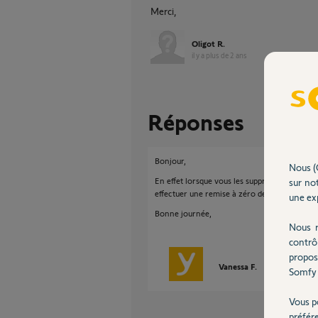
Merci,
Oligot R.
il y a plus de 2 ans
Réponses
Bonjour,
Nous (
En effet lorsque vous les supprimer il est im
sur not
effectuer une remise à zéro de vos moteurs ca
une exp
Bonne journée,
Nous r
contrô
propos
Vanessa F.
il y a plus de 2
Somfy 
Vous p
préfér