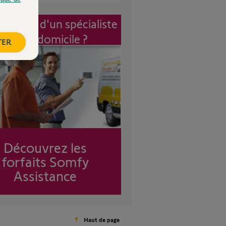
vention d'un spécialiste
à mon domicile ?
TER
Découvrez les
forfaits Somfy
Assistance
Haut de page