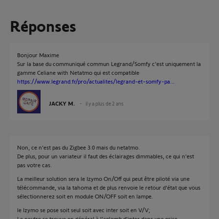
Réponses
Bonjour Maxime
Sur la base du communiqué commun Legrand/Somfy c'est uniquement la
gamme Celiane with Netatmo qui est compatible
https://www.legrand.fr/pro/actualites/legrand-et-somfy-pa...
JACKY M.
il y a plus de 2 ans
Non, ce n'est pas du Zigbee 3.0 mais du netatmo.
De plus, pour un variateur il faut des éclairages dimmables, ce qui n'est
pas votre cas.
La meilleur solution sera le Izymo On/Off qui peut être piloté via une
télécommande, via la tahoma et de plus renvoie le retour d'état que vous
sélectionnerez soit en module ON/OFF soit en lampe.
le Izymo se pose soit seul soit avec inter soit en V/V;
Le neutre se trouve en général à l'aplomb d'inter dans une prise.