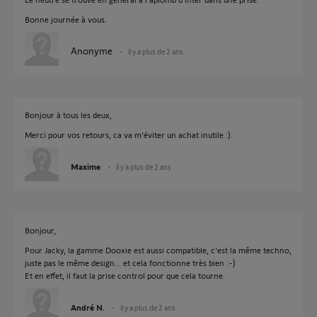
Bonne journée à vous.
Anonyme
il y a plus de 2 ans
Bonjour à tous les deux,
Merci pour vos retours, ca va m'éviter un achat inutile :).
Maxime
il y a plus de 2 ans
Bonjour,
Pour Jacky, la gamme Dooxie est aussi compatible, c'est la même techno,
juste pas le même design... et cela fonctionne très bien :-)
Et en effet, il faut la prise control pour que cela tourne.
André N.
il y a plus de 2 ans