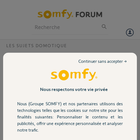
Particuliers
Professionnels
Forum
LES SUJETS DOMOTIQUE
Volet
Tahoma et interrupteur connecté pour
Continuer sans accepter →
éclairage
Portail
Bonjour à toutes et à tous,
Je viens de faire l'acquisition de la Tahoma Switch et j'aimerai pouvoir
Garage
Nous respectons votre vie privée
piloter mon éclairage qui actuellement n'est pas connecté.
Nous (Groupe SOMFY) et nos partenaires utilisons des
J'ai identifié plusieurs possibilité :
Sécurité
technologies telles que les cookies sur notre site pour les
Passer toutes mes ampoules en ampoules connectés (très cher)
finalités suivantes: Personnaliser le contenu et les
publicités, offrir une expérience personnalisée et analyser
Domotique
Intégrer des micro modules derrières mes interrupteurs (compliqué
notre trafic.
car je n'ai pas le neutre et j'ai plusieurs va et vient)