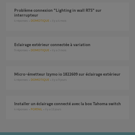
Problème connexion "Lighting in wall RTS" sur
interrupteur
4
réponses
DOMOTIQUE
il y a 4 mois
eclairage extérieur connectée à variation
9
réponses
DOMOTIQUE
il y a 3 mois
Micro-émetteur Izymo io 1822609 sur éclairage extérieur
4
réponses
DOMOTIQUE
il y a 9 jours
Installer un éclairage connecté avec la box Tahoma switch
4
réponses
PORTAIL
il y a 13 jours