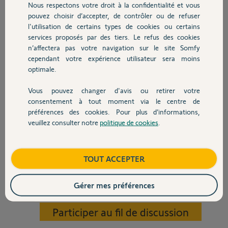
Remplacer mes interrupteurs par des interrupteurs connectés
Nous respectons votre droit à la confidentialité et vous
Chauffage
(surement la meilleur solution dans mon cas)
pouvez choisir d’accepter, de contrôler ou de refuser
l'utilisation de certains types de cookies ou certains
Aussi comme il est indiqué que la Tahoma Switch est compatible avec
services proposés par des tiers. Le refus des cookies
Autres produits
les interrupteurs Legrand Zigbee 3.0 je pense acheter "l'Interrupteur à
n’affectera pas votre navigation sur le site Somfy
option variateur à câbler pour installation connectée dooxie with
Netatmo"
cependant votre expérience utilisateur sera moins
(
https://www.legrand.fr/catalogue/interrupteur/interrupteu...
).
optimale.
Pouvez-vous me dire si je pourrai le connecter directement à la
Vous pouvez changer d'avis ou retirer votre
Tahoma switch ou si je devrai acheter également la prise contrôle
Devis avec un pro
consentement à tout moment via le centre de
pour pouvoir le faire ?
préférences des cookies. Pour plus d’informations,
veuillez consulter notre
politique de cookies
.
Egalement, si vous pensez à une meilleure solution, je suis preneur de
Contact
vos idées :).
Merci par avance pour ceux qui prendront le temps de me répondre et
Boutique
TOUT ACCEPTER
bonne journée à tous.
Gérer mes préférences
Maxime
il y a plus de 2 ans
Participer au fil de discussion