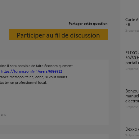
Carte électronique Somfy AXOVIA 220B RTS
Partager cette question
FR
2
réponse
Participer au fil de discussion
ELIXO 800 230V RTS 512456 4C 220/230V
50/60 H
portail
taine il sera possible de faire économiquement
1
réponse
i
https://forum.somfy.fr/users/6899912
ance métropolitaine, donc, si vous voulez
tacter un professionnel local.
bonjour c'est dans quelle paramètre du
manuell
electro
1
réponse
2 ans
Dexxo
9
réponse