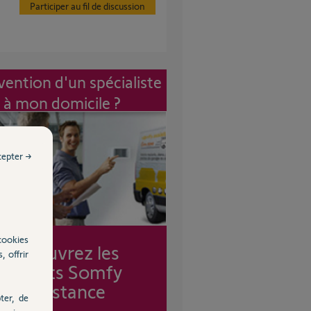
Participer au fil de discussion
vention d'un spécialiste
à mon domicile ?
cepter →
cookies
Découvrez les
, offrir
forfaits Somfy
Assistance
ter, de