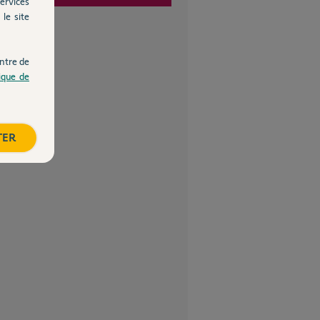
ervices
le site
ntre de
tique de
TER