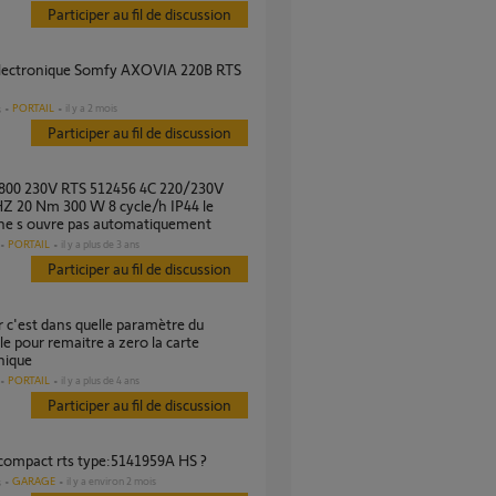
Participer au fil de discussion
PORTAIL
il y a 2 mois
s
Participer au fil de discussion
Z 20 Nm 300 W 8 cycle/h IP44 le
 ne s ouvre pas automatiquement
PORTAIL
il y a plus de 3 ans
Participer au fil de discussion
e pour remaitre a zero la carte
nique
PORTAIL
il y a plus de 4 ans
Participer au fil de discussion
 compact rts type:5141959A HS ?
GARAGE
il y a environ 2 mois
s