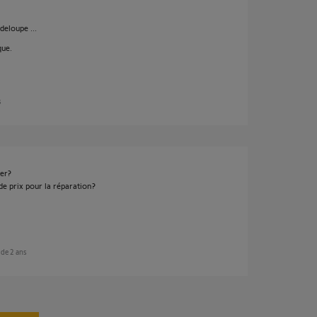
deloupe ...
que.
s
ier?
e prix pour la réparation?
s de 2 ans