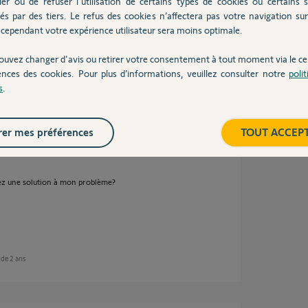
ler ou de refuser l'utilisation de certains types de cookies ou certains s
és par des tiers. Le refus des cookies n’affectera pas votre navigation sur 
cependant votre expérience utilisateur sera moins optimale.
ouvez changer d'avis ou retirer votre consentement à tout moment via le ce
ences des cookies. Pour plus d’informations, veuillez consulter notre
poli
s
.
s de 2 ans
er mes préférences
TOUT ACCEP
riez une solution à mon problème?
s de 2 ans