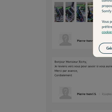
contrô
propos
Somfy 
Vous p
préfér
cookie
Pierre-henri S.
il y a plu
Gér
Bonjour Monsieur Richy,
Je reviens vers vous pour savoir si vous au
Merci par avance;
Cordialement
Pierre-henri S.
il y a plu