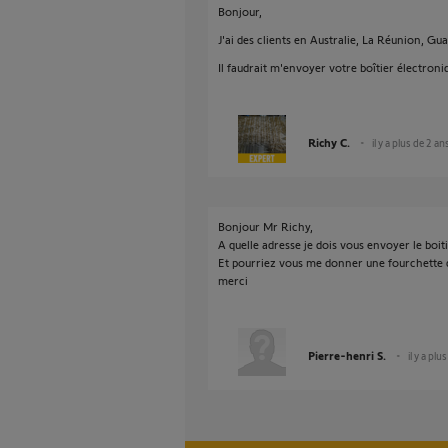
Bonjour,
J'ai des clients en Australie, La Réunion, Gua
Il faudrait m'envoyer votre boîtier électroni
Richy C.
il y a plus de 2 an
Bonjour Mr Richy,
A quelle adresse je dois vous envoyer le boit
Et pourriez vous me donner une fourchette d
merci
Pierre-henri S.
il y a plu