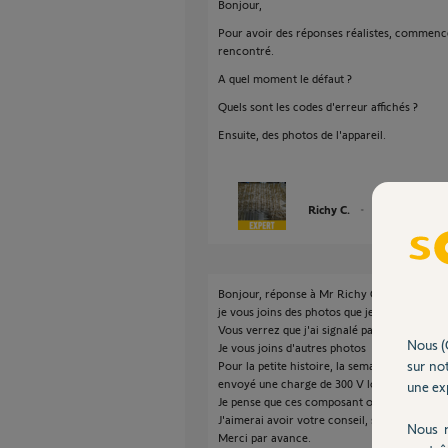
Bonjour,
Pour avoir des réponses réalistes, commencez
rencontré.
A quel moment le défaut ?
Quels sont les codes d'erreur affichés ?
Ensuite, des photos de l'appareil.
Richy C.
il y a plus de 2 an
Bonjour, réponse à Mr Richy C.
je vous joins des photos que je viens de pren
Vous verrez que j'ai signalé par des flèches 
Nous (
Je vous joins d'autres photos
sur not
Pour la petite histoire, la semaine dernière 
envoyé une charge de 300 V lors d'une panne
une exp
Je pense que ces composant ont subit une s
J'aimerai avoir votre conseil, si je dois chan
Nous r
Merci par avance.