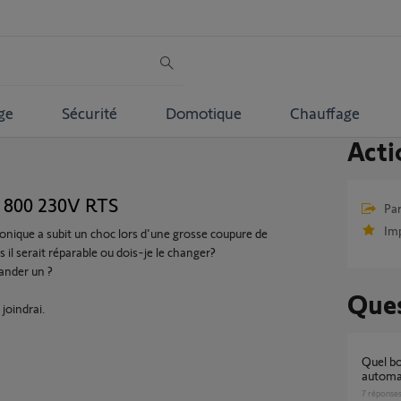
ge
Sécurité
Domotique
Chauffage
Acti
o 800 230V RTS
Par
Im
onique a subit un choc lors d'une grosse coupure de
s il serait réparable ou dois-je le changer?
ander un ?
Ques
 joindrai.
Quel boitier électronique pour un
automat
7
réponse