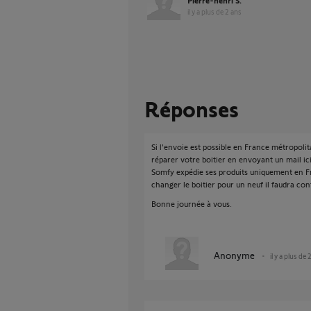
Pierre-henri S.
il y a plus de 2 ans
Réponses
Si l'envoie est possible en France métropoli
réparer votre boitier en envoyant un mail ic
Somfy expédie ses produits uniquement en Fr
changer le boitier pour un neuf il faudra con
Bonne journée à vous.
Anonyme
il y a plus de 