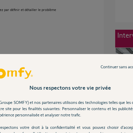
 par définir et détailler le problème
Inter
s
Continuer sans ac
Nous respectons votre vie privée
dre.
des composants qui ont noircis.
Groupe SOMFY) et nos partenaires utilisons des technologies telles que les 
re site pour les finalités suivantes: Personnaliser le contenu et les publicités
la CEB (compagnie d'électricité de Maurice) on
 de secteur.
érience personnalisée et analyser notre trafic.
urcharge?
ger tout le boitier électronique?
espectons votre droit à la confidentialité et vous pouvez choisir d’accep