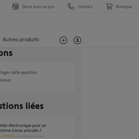
Devis avec un pro
Contact
Boutique
Autres produits
ons
tager cette question
primer
tions liées
isme à bras articulés ?
PORTAIL
il y a environ 2 mois
s