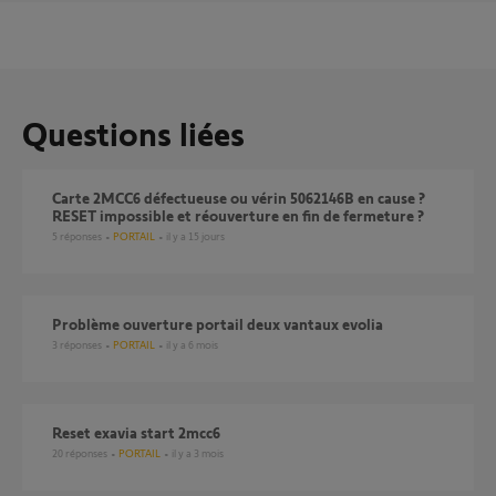
Questions liées
Carte 2MCC6 défectueuse ou vérin 5062146B en cause ?
RESET impossible et réouverture en fin de fermeture ?
5
réponses
PORTAIL
il y a 15 jours
Problème ouverture portail deux vantaux evolia
3
réponses
PORTAIL
il y a 6 mois
Reset exavia start 2mcc6
20
réponses
PORTAIL
il y a 3 mois