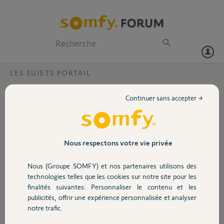
Particuliers
Professionnels
Forum
LES SUJETS PORTAIL
Volet
Pourquoi les vantaux du portail ne se
Continuer sans accepter →
ferment plus complètement ?
Portail
Bonjour,
J’ai installé mon portail battant il y a
Garage
Nous respectons votre vie privée
quelques semaines avec une
motorisation SGS. J’ai respecté
Nous (Groupe SOMFY) et nos partenaires utilisons des
toutes les spécifications de pose
Sécurité
technologies telles que les cookies sur notre site pour les
indiquées dans la notice de
finalités suivantes: Personnaliser le contenu et les
montage. En tout cas je pense. Lors
publicités, offrir une expérience personnalisée et analyser
des premiers essais, Les deux
Domotique
notre trafic.
vantaux se fermaient
complètement et arrivaient