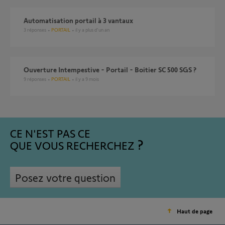
Automatisation portail à 3 vantaux
3
réponses
PORTAIL
il y a plus d'un an
Ouverture Intempestive - Portail - Boitier SC 500 SGS ?
9
réponses
PORTAIL
il y a 9 mois
CE N'EST PAS CE
QUE VOUS RECHERCHEZ
Posez votre question
Haut de page