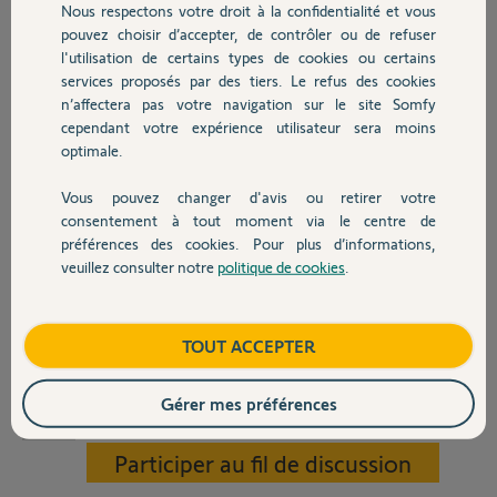
Nous respectons votre droit à la confidentialité et vous
jusqu’en butée. Puis, subitement,
Chauffage
pouvez choisir d’accepter, de contrôler ou de refuser
après un épisode de fort vent, les
l'utilisation de certains types de cookies ou certains
deux vantaux ne se ferment plus
complètement. Le vantail M2 n’arrive pas jusqu’à la butée au sol. Le
services proposés par des tiers. Le refus des cookies
Autres produits
ventail M1 s’arrête plusieurs centimètres avant la butée, laissant ainsi
n’affectera pas votre navigation sur le site Somfy
le portail entrouvert. Je ne comprends pas quelle en est la raison,
cependant votre expérience utilisateur sera moins
surtout que, sur les premiers essais d’ouverture/fermeture, tout était
optimale.
correctement fermé ! Quelqu’un aurait-il une idée de ce qui s’est
passé pour que j’en arrive là ?
Vous pouvez changer d'avis ou retirer votre
Devis avec un pro
consentement à tout moment via le centre de
Merci de vos réponses
préférences des cookies. Pour plus d’informations,
veuillez consulter notre
politique de cookies
.
Contact
Boutique
TOUT ACCEPTER
Gérer mes préférences
Stéphane T.
il y a plus de 2 ans
Participer au fil de discussion