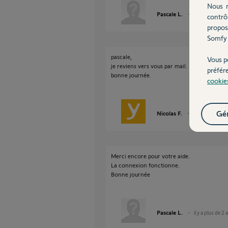
Nous r
Pascale L.
il y a plus de 2 
contrô
propos
Somfy 
pascale,
Vous p
je reviens vers vous par mail.
préfér
bonne journée.
cookie
Gér
Nicolas F.
il y a plus de 2 
Merci encore pour votre aide.
La connexion fonctionne.
Bonne journée
Pascale L.
il y a plus de 2 