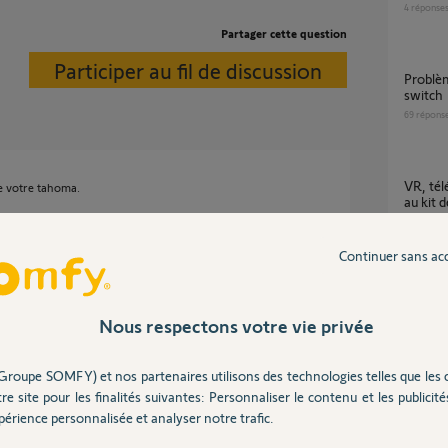
4
réponse
Partager cette question
Participer au fil de discussion
Problème détection volet roulant via tahoma
switch
69
répons
VR, télécommande easysun io & connection
e votre tahoma.
au kit 
0
réponse
Continuer sans ac
ans
Installation volets roulants impossible après
achat 
Nous respectons votre vie privée
9
réponse
Groupe SOMFY) et nos partenaires utilisons des technologies telles que les 
re site pour les finalités suivantes: Personnaliser le contenu et les publicités
Pilotage portail Control Box 3S IO via
Tahoma
érience personnalisée et analyser notre trafic.
15
répons