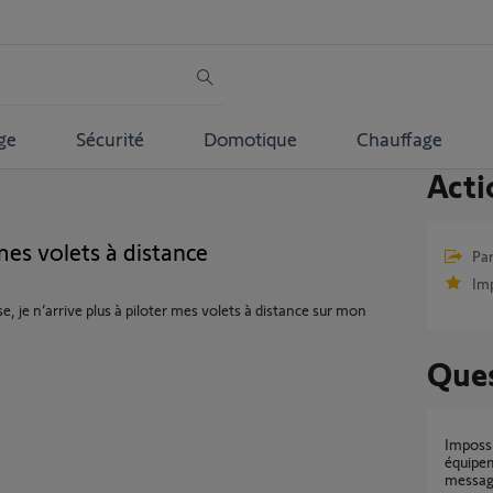
ge
Sécurité
Domotique
Chauffage
Acti
mes volets à distance
Par
Im
je n’arrive plus à piloter mes volets à distance sur mon
Ques
Impossible de piloter à distance mes
équipem
message