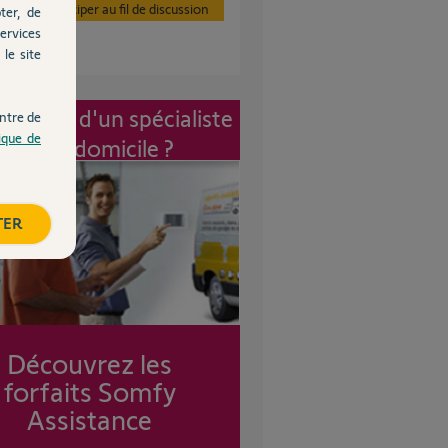
Participer au fil de discussion
ter, de
ervices
le site
vention d'un spécialiste
ntre de
tique de
à mon domicile ?
TER
Découvrez les
forfaits Somfy
Assistance