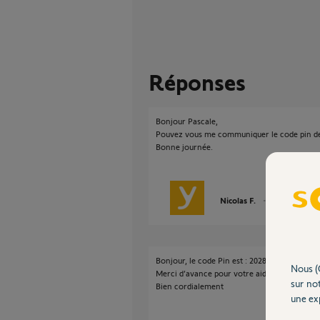
Réponses
Bonjour Pascale,
Pouvez vous me communiquer le code pin d
Bonne journée.
Nicolas F.
il y a plus de 2 
Bonjour, le code Pin est : 2028-9579-3056
Nous (
Merci d’avance pour votre aide.
sur not
Bien cordialement
une exp