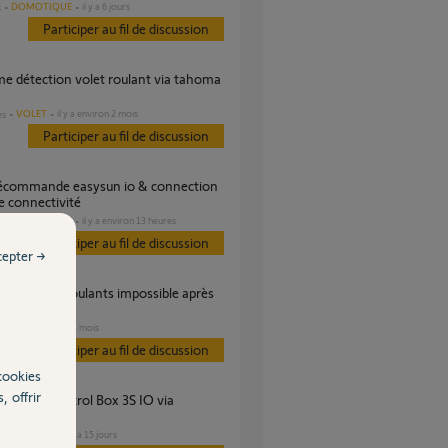
DOMOTIQUE
il y a 6 jours
s
Participer au fil de discussion
VOLET
il y a environ 2 mois
es
Participer au fil de discussion
de connectivité
DOMOTIQUE
il y a environ 13 heures
s
Participer au fil de discussion
cepter →
maison
VOLET
il y a 4 mois
s
Participer au fil de discussion
cookies
, offrir
 ?
PORTAIL
il y a 15 jours
es