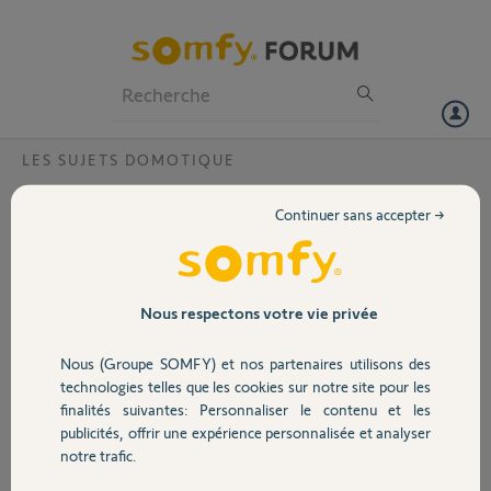
Particuliers
Professionnels
Forum
LES SUJETS DOMOTIQUE
Volet
Différence tahoma switch et tahoma switch
Continuer sans accepter →
pro
Portail
Bonjour,
Je souhaiterai comprende la différence entre une tahoma switch que
Garage
Nous respectons votre vie privée
j'achète moi-meme et une tahoma switch pro que me propose mon
artisan?
Nous (Groupe SOMFY) et nos partenaires utilisons des
Sécurité
technologies telles que les cookies sur notre site pour les
Quel est l'intérêt de passer par un artisan sachant que je suis
finalités suivantes: Personnaliser le contenu et les
informaticien et que je ne veux pas qu'un autre que moi gère ma
publicités, offrir une expérience personnalisée et analyser
domotique.
Domotique
notre trafic.
Merci,