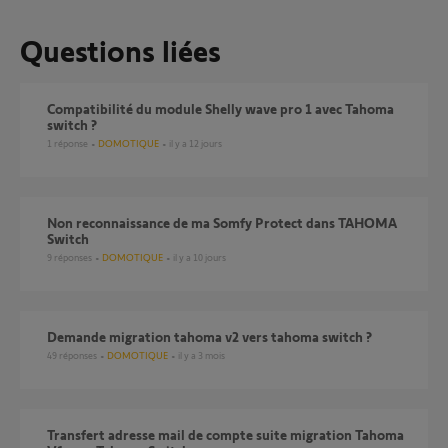
Questions liées
Compatibilité du module Shelly wave pro 1 avec Tahoma
switch ?
1
réponse
DOMOTIQUE
il y a 12 jours
Non reconnaissance de ma Somfy Protect dans TAHOMA
Switch
9
réponses
DOMOTIQUE
il y a 10 jours
demande migration tahoma v2 vers tahoma switch ?
49
réponses
DOMOTIQUE
il y a 3 mois
Transfert adresse mail de compte suite migration Tahoma