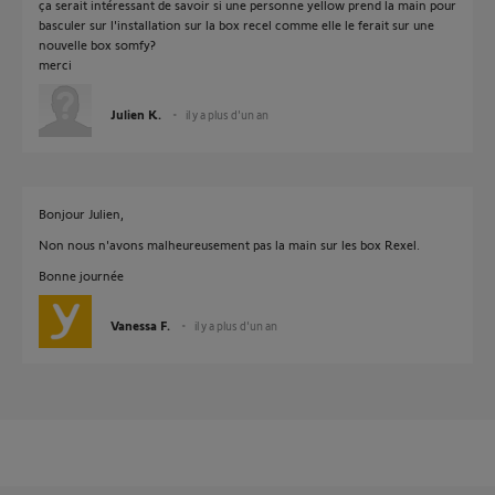
ça serait intéressant de savoir si une personne yellow prend la main pour
basculer sur l'installation sur la box recel comme elle le ferait sur une
nouvelle box somfy?
merci
Julien K.
il y a plus d'un an
Bonjour Julien,
Non nous n'avons malheureusement pas la main sur les box Rexel.
Bonne journée
Vanessa F.
il y a plus d'un an