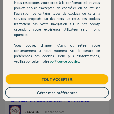
Nous respectons votre droit à la confidentialité et vous
Chauffage
pouvez choisir d’accepter, de contrôler ou de refuser
Nicolas S.
l'utilisation de certains types de cookies ou certains
il y a plus de 2 ans
services proposés par des tiers. Le refus des cookies
Autres produits
Participer au fil de discussion
n’affectera pas votre navigation sur le site Somfy
cependant votre expérience utilisateur sera moins
optimale.
Réponses
Vous pouvez changer d'avis ou retirer votre
Devis avec un pro
consentement à tout moment via le centre de
préférences des cookies. Pour plus d’informations,
Bonjour Nicolas
veuillez consulter notre
politique de cookies
.
Si votre Artisan vous propose une Tahoma Switch, c'est exactement la
Contact
même que celle que vous pouvez acheter en magasin.
La différence c'est qu'il a accès a une application qui facilite l'installation.
Par contre si il vous propose la box REXEL AMBIANCE qui est une
Boutique
TOUT ACCEPTER
Switch rebadgée et réservée au professionnel, là c'est plus la même
chose.
La compatibilité est beaucoup plus étendue, vous disposez d'une accès
Gérer mes préférences
smartphone et d'un accès Web.
https://assistance.energeasyconnect.com/hc/fr/articles/10...
JACKY M.
il y a plus de 2 ans