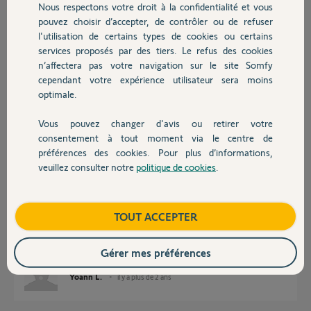
Nous respectons votre droit à la confidentialité et vous
Chauffage
il y a plus de 2 ans
pouvez choisir d’accepter, de contrôler ou de refuser
Participer au fil de discussion
l'utilisation de certains types de cookies ou certains
services proposés par des tiers. Le refus des cookies
Autres produits
n’affectera pas votre navigation sur le site Somfy
cependant votre expérience utilisateur sera moins
Réponses
optimale.
Vous pouvez changer d'avis ou retirer votre
Devis avec un pro
Bonjour
consentement à tout moment via le centre de
préférences des cookies. Pour plus d’informations,
Qu'est-ce que vous appelez "P2" sur la télécommande ?
veuillez consulter notre
politique de cookies
.
Contact
Jean-Luc B.
il y a plus de 2 ans
Boutique
TOUT ACCEPTER
Le bouton au dos de la télécommande qu'on actionne avec un stylo.
Gérer mes préférences
Yoann L.
il y a plus de 2 ans