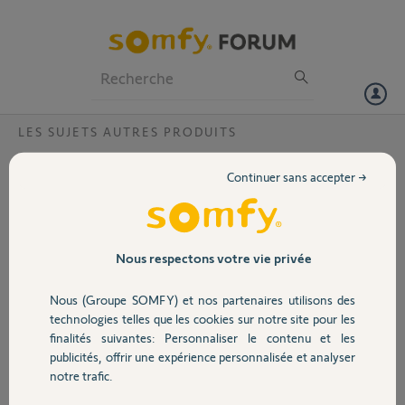
Particuliers
Professionnels
Forum
LES SUJETS AUTRES PRODUITS
Volet
Le moteur ne réagit pas avec appuis long
Continuer sans accepter →
sur P2
Portail
Bonjour,
Je veux reprogrammer mon moteur Orea RTS 70/17.
Garage
je réinitialise avec la double coupure le moteur répond, j’appuie sur P2
Nous respectons votre vie privée
de la télécommande Telis 1 RTS Patio le moteur répond je reste
appuyé puis plus rien j'ai pas le deuxième mouvement. J'ai un autre
Nous (Groupe SOMFY) et nos partenaires utilisons des
Sécurité
problème, le moteur ne répond pas non plus quand je fais l’appui
technologies telles que les cookies sur notre site pour les
simultané sur monté et descente. Pouvez-vous m'aider SVP.
finalités suivantes: Personnaliser le contenu et les
publicités, offrir une expérience personnalisée et analyser
Merci,
Domotique
notre trafic.
Yoann L.