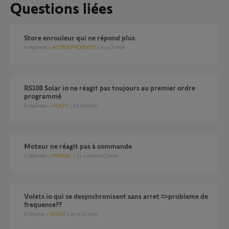
Questions liées
Store enrouleur qui ne répond plus
4
réponses
AUTRES PRODUITS
il y a 3 mois
RS100 Solar io ne réagit pas toujours au premier ordre
programmé
4
réponses
VOLET
il y a 6 mois
Moteur ne réagit pas à commande
7
réponses
PORTAIL
il y a environ 2 mois
volets io qui se desynchronisent sans arret =>probleme de
frequence??
1
réponse
VOLET
il y a 25 jours